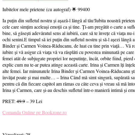
Iubitelor mele prietene (cu autograf) 🌟 99400
Ia puțin din sufletul nostru și așază-l lângă al tău!Iubita noastră prietenă
cele care simțim aceleași emoții ca și tine. Ți-am pregătit o carte a sufle
bine, să găsești adevăratul sens al iubirii, care să te învețe că viața nu-
ochi senini.E timpul să iei puțin din sufletul nostru și să-l așezi lâ
Binder și Carmen Voinea-Răducanu, de luat cu tine prin viață… Vă rog să 
iubire și vă asigur că viața vă va răsplăti cu povestea minunată pe care 
femei atât de subjugate propriei lor neputinţe, încât, orbite fiind, pie
explic cum nu te-ar putea atinge această carte. Irina și Carmen îți înț
alte femei. Iar minunatele Irina Binder și Carmen Voinea-Răducanu știu c
învățat poate și mai multe… – Irina Când mă simt singură, supărată sau 
pentru că din fiecare capitol am rămas cu câte ceva și vreau să mă înto
Irina și Carmen, care și-au deschis sufletul într-o manieră intimă și e
PRET:
49.9
– 39 Lei
Comanda Online pe Bookzone.ro
Vizualizari:
28