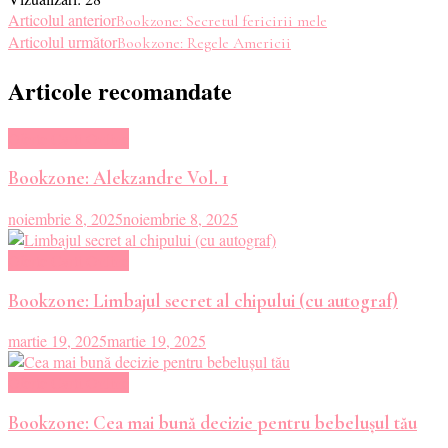
Navigare
Articolul anterior
Bookzone: Secretul fericirii mele
Articolul următor
Bookzone: Regele Americii
în
Articole recomandate
articole
Oferte Carti Online
Bookzone: Alekzandre Vol. 1
noiembrie 8, 2025
noiembrie 8, 2025
Oferte Carti Online
Bookzone: Limbajul secret al chipului (cu autograf)
martie 19, 2025
martie 19, 2025
Oferte Carti Online
Bookzone: Cea mai bună decizie pentru bebelușul tău