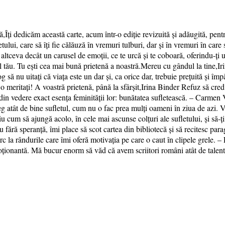
,Îți dedicăm această carte, acum într-o ediție revizuită și adăugită, pentru 
tului, care să îți fie călăuză în vremuri tulburi, dar și în vremuri în care
i altceva decât un carusel de emoții, ce te urcă și te coboară, oferindu-ți 
ngă al tău. Tu ești cea mai bună prietenă a noastră.Mereu cu gândul la t
nu uitați că viața este un dar și, ca orice dar, trebuie prețuită și împăr
o meritați! A voastră prietenă, până la sfârșit,Irina Binder Refuz să cred 
rd din vedere exact esenţa feminităţii lor: bunătatea sufletească. – Carm
eleg atât de bine sufletul, cum nu o fac prea mulți oameni în ziua de az
um să ajungă acolo, în cele mai ascunse colțuri ale sufletului, și să-ți p
fără speranță, îmi place să scot cartea din bibliotecă și să recitesc par
rc la rândurile care îmi oferă motivația pe care o caut în clipele grele.
moționantă. Mă bucur enorm să văd că avem scriitori români atât de talent