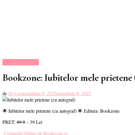
Oferte Carti Online
Bookzone: Iubitelor mele prietene 
de
Sivy.ro
noiembrie 8, 2025
noiembrie 8, 2025
🌟 Iubitelor mele prietene (cu autograf) 🌟 Editura: Bookzone
PRET:
49.9
– 39 Lei
Comanda Online pe Bookzone.ro