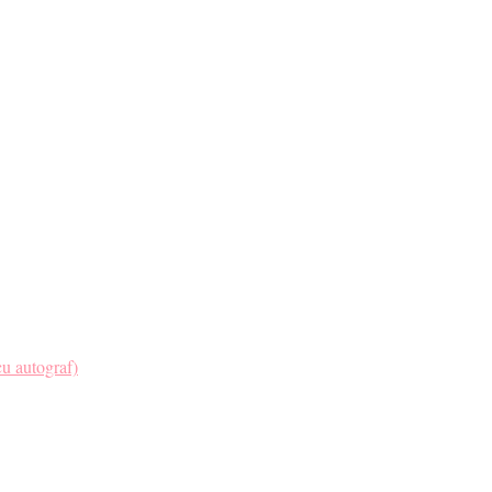
ru tine. ❤️
cu autograf)