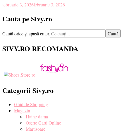
februarie 3, 2026
februarie 3, 2026
Cauta pe Sivy.ro
Cauți
Caută orice și apasă enter.
ceva?
SIVY.RO RECOMANDA
Categorii Sivy.ro
Ghid de Shopping
Magazin
Haine dama
Oferte Carti Online
Martisoare