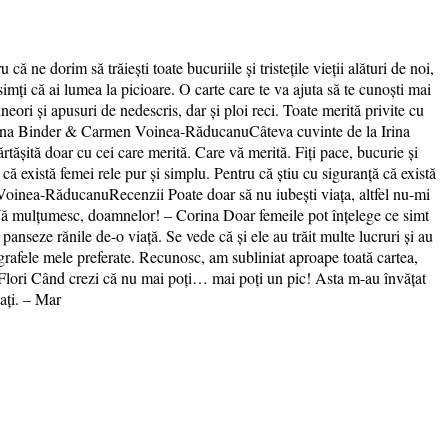
că ne dorim să trăiești toate bucuriile și tristețile vieții alături de noi,
 simți că ai lumea la picioare. O carte care te va ajuta să te cunoști mai
uneori și apusuri de nedescris, dar și ploi reci. Toate merită privite cu
ine,Irina Binder & Carmen Voinea-RăducanuCâteva cuvinte de la Irina
tășită doar cu cei care merită. Care vă merită. Fiți pace, bucurie și
că există femei rele pur şi simplu. Pentru că ştiu cu siguranţă că există
en Voinea-RăducanuRecenzii Poate doar să nu iubești viața, altfel nu-mi
i. Vă mulțumesc, doamnelor! – Corina Doar femeile pot înțelege ce simt
anseze rănile de-o viață. Se vede că și ele au trăit multe lucruri și au
agrafele mele preferate. Recunosc, am subliniat aproape toată cartea,
 – Flori Când crezi că nu mai poți… mai poți un pic! Asta m-au învățat
ați. – Mar