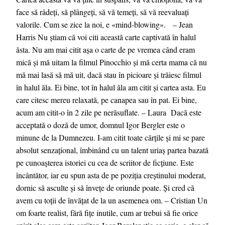
face să râdeți, să plângeți, să vă temeți, să vă reevaluați
valorile. Cum se zice la noi, e «mind-blowing». – Jean
Harris Nu știam că voi citi această carte captivată în halul
ăsta. Nu am mai citit așa o carte de pe vremea când eram
mică și mă uitam la filmul Pinocchio și mă certa mama că nu
mă mai lasă să mă uit, dacă stau în picioare și trăiesc filmul
în halul ăla. Ei bine, tot în halul ăla am citit și cartea asta. Eu
care citesc mereu relaxată, pe canapea sau în pat. Ei bine,
acum am citit-o în 2 zile pe nerăsuflate. – Laura Dacă este
acceptată o doză de umor, domnul Igor Bergler este o
minune de la Dumnezeu. I-am citit toate cărțile și mi se pare
absolut senzațional, îmbinând cu un talent uriaș partea bazată
pe cunoașterea istoriei cu cea de scriitor de ficțiune. Este
încântător, iar eu spun asta de pe poziția creștinului moderat,
dornic să asculte și să învețe de oriunde poate. Și cred că
avem cu toții de învățat de la un asemenea om. – Cristian Un
om foarte realist, fără fițe inutile, cum ar trebui să fie orice