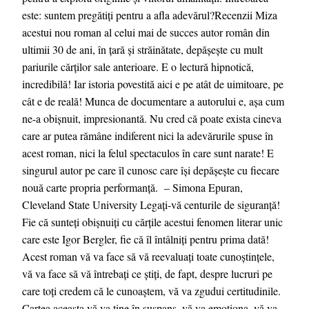
este: suntem pregătiți pentru a afla adevărul?Recenzii Miza
acestui nou roman al celui mai de succes autor român din
ultimii 30 de ani, în țară și străinătate, depășește cu mult
pariurile cărților sale anterioare. E o lectură hipnotică,
incredibilă! Iar istoria povestită aici e pe atât de uimitoare, pe
cât e de reală! Munca de documentare a autorului e, așa cum
ne-a obișnuit, impresionantă. Nu cred că poate exista cineva
care ar putea rămâne indiferent nici la adevărurile spuse în
acest roman, nici la felul spectaculos în care sunt narate! E
singurul autor pe care îl cunosc care își depășește cu fiecare
nouă carte propria performanță. – Simona Epuran,
Cleveland State University Legați-vă centurile de siguranță!
Fie că sunteți obișnuiți cu cărțile acestui fenomen literar unic
care este Igor Bergler, fie că îl întâlniți pentru prima dată!
Acest roman vă va face să vă reevaluați toate cunoștințele,
vă va face să vă întrebați ce știți, de fapt, despre lucruri pe
care toți credem că le cunoaștem, vă va zgudui certitudinile.
Cartea aceasta vă va ține în suspans, vă va emoționa, vă va