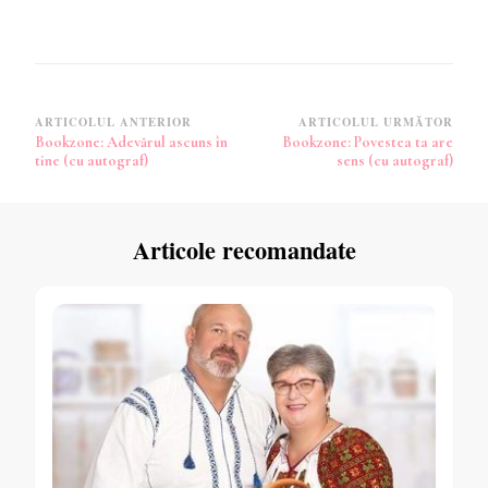
Navigare
ARTICOLUL ANTERIOR
ARTICOLUL URMĂTOR
Bookzone: Adevărul ascuns în
Bookzone: Povestea ta are
în
tine (cu autograf)
sens (cu autograf)
articole
Articole recomandate