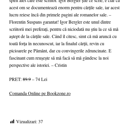
spirit ales care este scriitor. Igor Bergler știe ce scrie, e clar că
acest om se documentează enorm pentru cărțile sale, iar acest
lucru reiese încă din primele pagini ale romanelor sale. –
Florentin Suspans garantat! Igor Bergler este unul dintre
scriitorii mei preferați, pentru că niciodată nu știu la ce să mă
aștept de la cărțile sale. Când îl citesc, simt că mă aruncă cu
toată forța în necunoscut, iar la finalul cărții, revin cu
picioarele pe Pământ, dar cu convingerile zdruncinate. E
fascinant cum reușește să mă facă să mă gândesc la noi
perspective ale istoriei. – Cristin
PRET:
89.9
– 74 Lei
Comanda Online pe Bookzone.ro
Vizualizari:
37