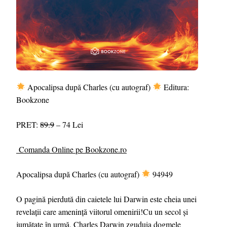
Apocalipsa după Charles (cu autograf)
Editura:
Bookzone
PRET:
89.9
– 74 Lei
Comanda Online pe Bookzone.ro
Apocalipsa după Charles (cu autograf)
94949
O pagină pierdută din caietele lui Darwin este cheia unei
revelații care amenință viitorul omenirii!Cu un secol și
jumătate în urmă, Charles Darwin zguduia dogmele