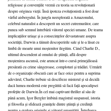
religioase și convențiile vremii cu teoria sa revoluționară
despre originea vieții. Însă ipoteza evoluționistă a fost doar
vârful aisbergului. În jungla neexplorată a Amazonului,
celebrul naturalist a descoperit un secret cutremurător, care
punea sub semnul întrebării viitorul speciei umane. De teama
implicațiilor uriașe și a consecințelor devastatoare asupra
societății, Darwin a tăinuit descoperirile sale și le-a lăsat cu
limbă de moarte unui moștenitor ilegitim. Când Charlie D.,
ultimul descendent al omului de știință, află despre
moștenirea ascunsă, este aruncat într-o cursă primejdioasă
presărată cu crime sângeroase, comploturi și trădări. Urmărit
de o organizație obscură care ar face orice pentru a suprima
adevărul, Charlie trebuie să descifreze misterul și să decidă
dacă lumea modernă este pregătită să facă față apocalipsei
profețite de Darwin.În cel mai captivant thriller al său de
până acum, Igor Bergler îmbină magistral suspansul, istoria
și filosofia și sfidează granițele dintre știință și credință
pentru a explora originile și viitorul umanității. Întrebarea