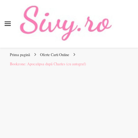
Sivy.ro
Sivy.ro este un sursa de inspiratie si un ghid de cumparare
online pentru tine.
Prima pagină
Oferte Carti Online
Bookzone: Apocalipsa după Charles (cu autograf)