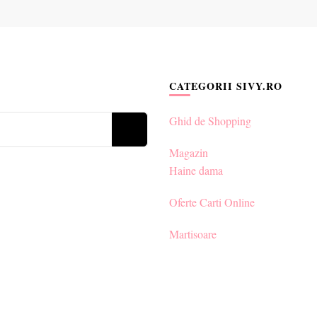
CATEGORII SIVY.RO
Ghid de Shopping
Magazin
Haine dama
Oferte Carti Online
Martisoare