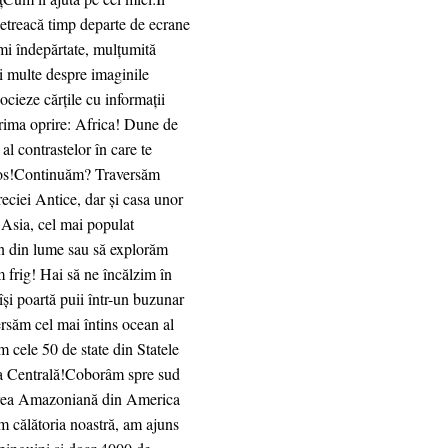
ă petreacă timp departe de ecrane
umi îndepărtate, mulțumită
mai multe despre imaginile
ocieze cărțile cu informații
Prima oprire: Africa! Dune de
l contrastelor în care te
gos!Continuăm? Traversăm
ciei Antice, dar și casa unor
Asia, cel mai populat
an din lume sau să explorăm
m frig! Hai să ne încălzim în
și poartă puii într-un buzunar
ersăm cel mai întins ocean al
cele 50 de state din Statele
ca Centrală!Coborâm spre sud
durea Amazoniană din America
 călătoria noastră, am ajuns