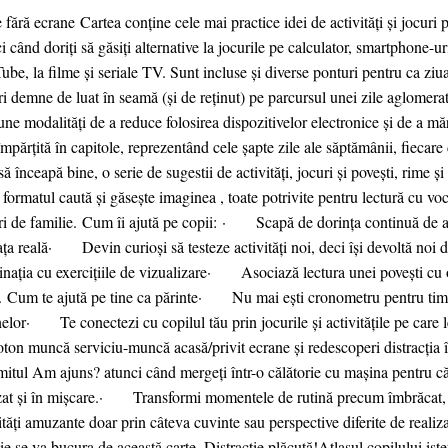
e fără ecrane Cartea conține cele mai practice idei de activități și jocuri p
i când doriți să găsiți alternative la jocurile pe calculator, smartphone-ur
be, la filme și seriale TV. Sunt incluse și diverse ponturi pentru ca ziu
ri demne de luat în seamă (și de reținut) pe parcursul unei zile aglomerate
ne modalităţi de a reduce folosirea dispozitivelor electronice și de a mă
împărțită în capitole, reprezentând cele șapte zile ale săptămânii, fiecare 
să înceapă bine, o serie de sugestii de activități, jocuri și povești, rime și
formatul caută și găsește imaginea , toate potrivite pentru lectură cu voce
ri de familie. Cum îi ajută pe copii: · Scapă de dorința continuă de a 
ața reală· Devin curioși să testeze activități noi, deci își devoltă no
nația cu exercițiile de vizualizare· Asociază lectura unei povești cu 
. Cum te ajută pe tine ca părinte· Nu mai ești cronometru pentru timpu
nelor· Te conectezi cu copilul tău prin jocurile și activitățile pe ca
ton muncă serviciu-muncă acasă/privit ecrane și redescoperi distracți
itul Am ajuns? atunci când mergeți într-o călătorie cu mașina pentru că 
izat și în mișcare.· Transformi momentele de rutină precum îmbrăcat, p
ități amuzante doar prin câteva cuvinte sau perspective diferite de realiz
ie se va bucura de această carte. Distracție plăcută!Atlasul copilului isteț