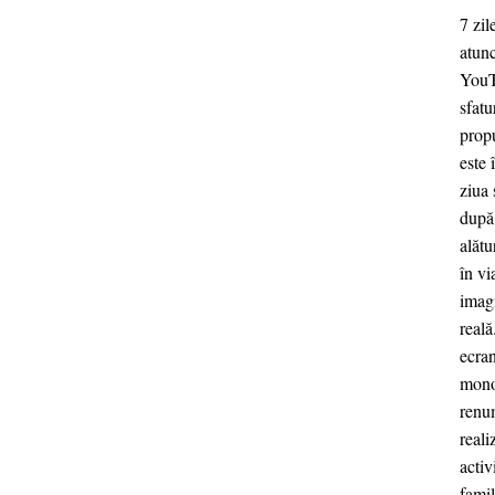
7 zil
atunc
YouTu
sfatu
propu
este 
ziua 
după 
alătu
în vi
imagi
reală
ecra
mono
renum
real
activ
famil