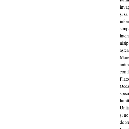
învaț
și să
infor
simpa
inter
nisip
aște
Mare
anim
conti
Plato
Ocean
speci
lumi
Unit
și n
de Su