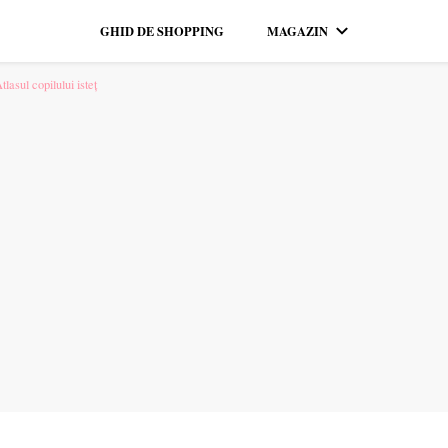
GHID DE SHOPPING
MAGAZIN
pentru tine. ❤️
lasul copilului isteț