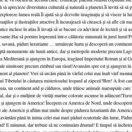
ă să aprecieze diversitatea culturală și naturală a planetei.Îi invită să s
 exploreze lumea reală.Îi ajută să-și dezvolte imaginația și să viseze la l
mațiilor și ilustrațiilor atractive.Îi încurajează să citească și să afle cât 
tice incluse în atlas.Îi învață să se bucure cu adevărat de lectură și să as
esante.Hai să pornim împreună într-o călătorie minunată în jurul lumii!
, savană, păduri luxuriante … urmărește harta și descoperă un continent a
aptă monumente ale lumii antice, dar și metropole moderne precum La
a Mediterană și ajungem în Europa, leagănul Imperiului Roman și al Gre
ale uimitoare precum zimbrul sau râsul!Avansăm spre est și ajungem în 
nent al planetei! Vrei să urcăm până în vârful celui mai înalt vârf mont
ul Tibetului în căutarea misteriosului leopard al zăpezii?Brrr! A fost ca
ia, un continent arid și călduros, unde trăiesc animale marsupiale care î
al, dar și o mulțime de vietăți marine colorate ascunse în adâncuri!Trav
i și ajungem în America! Începem cu America de Nord, unde descoperim 
e ale Americii și aflăm mai multe despre pădurea luxuriantă din Ameri
e avântăm până în inima celei mai mari păduri ecutoriale din lume, Pă
d! E minunat, dar trebuie să ne continuăm drumul! E timpul să încheiem