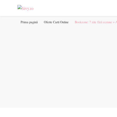
Sivy.ro ❤️
Sivy.ro este un sursa de inspiratie si un ghid de cumparare online 
Prima pagină
Oferte Carti Online
Bookzone: 7 zile fără ecrane + At