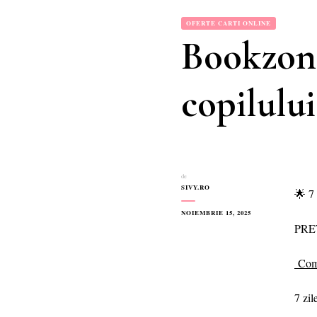
OFERTE CARTI ONLINE
Bookzone:
copilului
de
SIVY.RO
🌟 7 
NOIEMBRIE 15, 2025
PRE
Com
7 zil