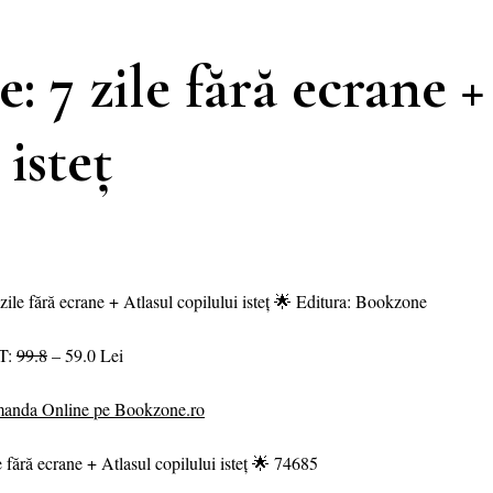
 7 zile fără ecrane +
 isteț
zile fără ecrane + Atlasul copilului isteț 🌟 Editura: Bookzone
T:
99.8
– 59.0 Lei
anda Online pe Bookzone.ro
e fără ecrane + Atlasul copilului isteț 🌟 74685