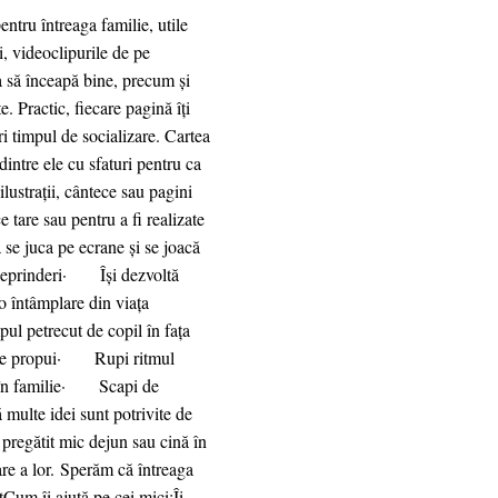
entru întreaga familie, utile
i, videoclipurile de pe
a să înceapă bine, precum și
. Practic, fiecare pagină îţi
ri timpul de socializare. Cartea
dintre ele cu sfaturi pentru ca
 ilustrații, cântece sau pagini
 tare sau pentru a fi realizate
se juca pe ecrane și se joacă
i deprinderi· Își dezvoltă
o întâmplare din viața
l petrecut de copil în fața
re le propui· Rupi ritmul
a în familie· Scapi de
multe idei sunt potrivite de
regătit mic dejun sau cină în
are a lor. Sperăm că întreaga
 Cum îi ajută pe cei mici:Îi