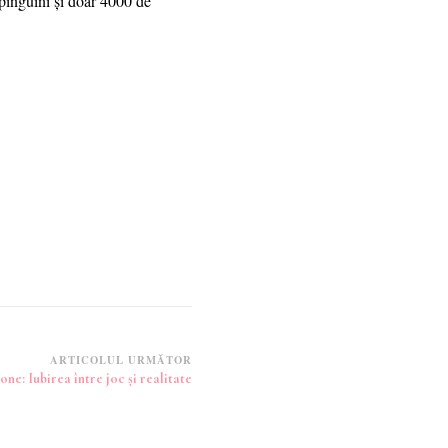
 pinguini și doar 4000 de
ARTICOLUL URMĂTOR
ne: Iubirea între joc și realitate