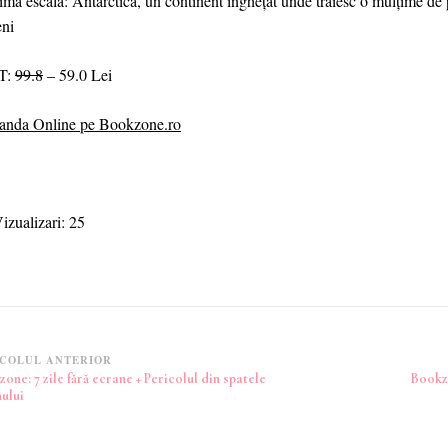
tima escală: Antarctica, un continent înghețat unde trăiesc o mulțime de
ni
T:
99.8
– 59.0 Lei
nda Online pe Bookzone.ro
izualizari:
25
vigare
COLUL ANTERIOR
one: 7 zile fără ecrane + Pericolul din spatele
Bookzo
ului
icole