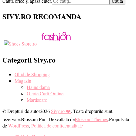
Caută orice și apasă enter.
ceva?
SIVY.RO RECOMANDA
Categorii Sivy.ro
Ghid de Shopping
Magazin
Haine dama
Oferte Carti Online
Martisoare
© Drepturi de autor2026
Sivy.ro ❤️
. Toate drepturile sunt
rezervate.
Blossom Pin | Dezvoltată de
Blossom Themes
.Propulsată
de
WordPress
.
Politica de confidentialitate