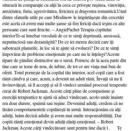
situează în comparație cu alții în ceea ce privește rușinea, vinovăția,
anxietatea, furia, agresivitatea, fericirea și dragostea romantică.Unul
dintre sfaturile utile pe care Mlodinow le împărtășește din cercetări
este acela că avem mai multe șanse să fim fericiți dacă ieșim cu alte
persoane care sunt fericite. – AngiePachet Terapia copilului
interiorTe-ai întrebat vreodată de ce te simți deprimată, anxioasă,
neputinciosă sau dezamăgită? De ce iei mereu decizii care îți
sabotează planurile, în loc să te ajute să evoluezi? De ce te simți
împovărat de probleme emoționale pe care nu le înțelegi?Aceste
tipare de gândire distructive au o sursă. Pornesc de la acea parte din
tine care se teme de nou, de iubire, de tot ce are viața mai bun de
oferit. Totul pornește de la copilul tău interior, acel copil care a fost
rănit cândva și care, acum, a devenit un adult rănit. Învață să nu îl
învinovățești, să îl accepți și să îl vindeci urmând procesul terapeutic
creat de Robert Jackman. Aceste cărți pline de compasiune și
exerciții terapeutice te ajută să aduci vindecare, acolo unde înainte
era doar durere, spaimă sau rușine. Devenind adulți, credem că ne
lăsăm comportamentele copilărești în urmă. Interacționăm cu alți
adulți, luăm decizii adulte și avem mai multe responsabilități. Dar
copiii răniți emoțional devin adulți răniți emoțional. – Robert
Jackman Aceste cărți vindecătoare sunt pentru tine dacă:1. Te