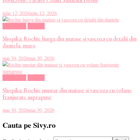
Bookzone: Pachet Codul Sanatatii Divine
iulie 12, 2026
iulie 12, 2026
Haine dama
Magazin
Shopika: Rochie lunga din matase si vascoza cu detalii din
dantela, maro
mai 30, 2026
mai 30, 2026
Haine dama
Magazin
Shopika: Rochie mustar din matase si vascoza cu volane
franjurate suprapuse
mai 30, 2026
mai 30, 2026
Cauta pe Sivy.ro
Cauți