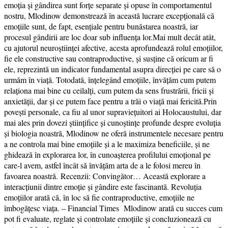
emoția și gândirea sunt forțe separate și opuse în comportamentul
nostru, Mlodinow demonstrează în această lucrare excepțională că
emoțiile sunt, de fapt, esențiale pentru bunăstarea noastră, iar
procesul gândirii are loc doar sub influența lor.Mai mult decât atât,
cu ajutorul neuroștiinței afective, acesta aprofundează rolul emoțiilor,
fie ele constructive sau contraproductive, și susține că oricum ar fi
ele, reprezintă un indicator fundamental asupra direcției pe care să o
urmăm în viață. Totodată, înțelegând emoțiile, învățăm cum putem
relaționa mai bine cu ceilalți, cum putem da sens frustrării, fricii și
anxietății, dar și ce putem face pentru a trăi o viață mai fericită.Prin
povești personale, ca fiu al unor supraviețuitori ai Holocaustului, dar
mai ales prin dovezi științifice și cunoștințe profunde despre evoluția
și biologia noastră, Mlodinow ne oferă instrumentele necesare pentru
a ne controla mai bine emoțiile și a le maximiza beneficiile, și ne
ghidează în explorarea lor, în cunoașterea profilului emoțional pe
care-l avem, astfel încât să învățăm arta de a le folosi mereu în
favoarea noastră. Recenzii: Convingător… Această explorare a
interacțiunii dintre emoție și gândire este fascinantă. Revoluția
emoțiilor arată că, în loc să fie contraproductive, emoțiile ne
îmbogățesc viața. – Financial Times Mlodinow arată cu succes cum
pot fi evaluate, reglate și controlate emoțiile și concluzionează cu