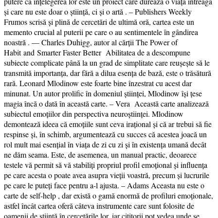
putere că înțelegerea lor este un proiect care durează o viață întreagă
și care nu este doar o știință, ci și o artă . – Publishers Weekly
Frumos scrisă și plină de cercetări de ultimă oră, cartea este un
memento crucial al puterii pe care o au sentimentele în gândirea
noastră . — Charles Duhigg, autor al cărții The Power of
Habit and Smarter Faster Better Abilitatea de a descompune
subiecte complicate până la un grad de simplitate care reușește să le
transmită importanța, dar fără a dilua esența de bază, este o trăsătură
rară. Leonard Mlodinow este foarte bine înzestrat cu acest dar
minunat. Un autor prolific în domeniul științei, Mlodinow își țese
magia încă o dată în această carte. – Vera Această carte analizează
subiectul emoțiilor din perspectiva neuroștiinței. Mlodinow
demontează ideea că emoțiile sunt ceva irațional și că ar trebui să fie
respinse și, în schimb, argumentează cu succes că acestea joacă un
rol mult mai esențial în viața de zi cu zi și în existența umană decât
ne dăm seama. Este, de asemenea, un manual practic, deoarece
testele vă permit să vă stabiliți propriul profil emoțional și influența
pe care acesta o poate avea asupra vieții voastră, precum și lucrurile
pe care le puteți face pentru a-l ajusta. – Adams Aceasta nu este o
carte de self-help , dar există o gamă enormă de profiluri emoționale,
astfel încât cartea oferă câteva instrumente care sunt folosite de
oamenii de știință în cercetările lor, iar cititorii pot vedea unde se