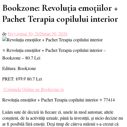
Bookzone: Revoluția emoțiilor +
Pachet Terapia copilului interior
de
Sivy.ro
mai 30, 2026
mai 30, 2026
⭐ Revoluția emoțiilor + Pachet Terapia copilului interior –
Bookzone – 80.7 Lei
Editura: Bookzone
PRET:
177.7
80.7 Lei
Comanda Online pe Bookzone.ro
Revoluția emoțiilor + Pachet Terapia copilului interior ⭐ 77414
Luăm sute de decizii în fiecare zi, unele în mod automat, altele
conștient, de la activități uzuale, până la investiții, și nicio decizie nu
ar fi posibilă fără emoții. Deși timp de câteva milenii s-a crezut că