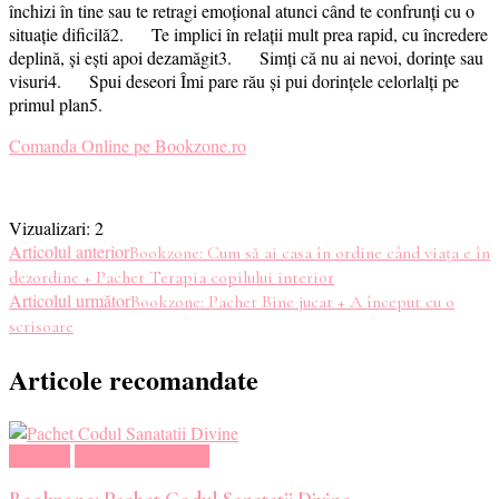
închizi în tine sau te retragi emoțional atunci când te confrunți cu o
situație dificilă2. Te implici în relații mult prea rapid, cu încredere
deplină, și ești apoi dezamăgit3. Simți că nu ai nevoi, dorințe sau
visuri4. Spui deseori Îmi pare rău și pui dorințele celorlalți pe
primul plan5.
Comanda Online pe Bookzone.ro
Vizualizari:
2
Navigare
Articolul anterior
Bookzone: Cum să ai casa în ordine când viața e în
dezordine + Pachet Terapia copilului interior
în
Articolul următor
Bookzone: Pachet Bine jucat + A început cu o
scrisoare
articole
Articole recomandate
Magazin
Oferte Carti Online