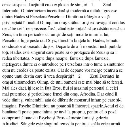
cresc suspansul acțiunii cu o explozie de simțuri. 1. Zeul
Infernului O interpretare incendiară și modernă a mitului grecesc
dintre Hades și PersefonaPersefona Dimitriou trăiește o viață
privilegiată în înaltul Olimp, un oraș strălucitor și extravagant condus
de către cei Treisprezece. Însă, când este forțată să se căsătorească cu
Zeus, un tiran periculos cu un șir de soții moarte în urma lui,
Persefona fuge peste râul Styx, direct în brațele lui Hades, temutul
conducător al orașului de jos. Departe de a fi monstrul închipuit de
toți, Hades este singurul care poate să o protejeze de Zeus și să-i
redea libertatea. Noapte după noapte, fantezie după fantezie,
înțelegerea dintre ei o introduce pe Persefona într-o lume a simțurilor
cum nu credea că poate exista. Cât de departe vor merge pentru a se
opune unui destin care îi vrea despărțiți? 2. Zeul Dorinței În
orașul ultramodern Olimp, de unii oameni este mai bine să te ferești.
Mai ales dacă îți iese în față Eros, fiul și asasinul personal al celei
mai puternice și periculoase femei din oraș, Afrodita. Dar când îl
vede rănit și vulnerabil, atât de diferit de monstrul infam pe care și-l
imagina, Psyche Dimitriou nu poate să îi întoarcă spatele.Actul ei de
bunătate îi poate pune inima pe tavă la propriu, pentru că o poză
compromițătoare cu Psyche și Eros stârnește furia şi gelozia
Afroditei. Sângele este singurul remediu pentru a spăla orice urmă