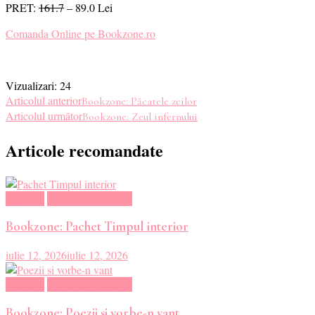
PRET:
161.7
– 89.0 Lei
Comanda Online pe Bookzone.ro
Vizualizari:
24
Navigare
Articolul anterior
Bookzone: Păcatele zeilor
Articolul următor
Bookzone: Zeul infernului
în
Articole recomandate
articole
Magazin
Oferte Carti Online
Bookzone: Pachet Timpul interior
iulie 12, 2026
iulie 12, 2026
Magazin
Oferte Carti Online
Bookzone: Poezii si vorbe-n vant