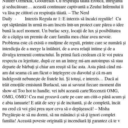
Nilufer Ozmekik, Goodreads Cu respirația tăiată Erotică, intrigantă
și seducătoare… această continuare captivantă a Zeului Infernului îi
va lăsa pe cititori cu respirația tăiată. – The Nerd
Daily · Interzis Regula nr 1: E interzis să încalci regulile! Cu
opt săptămâni în urmă m-am înscris într-un proiect care părea o idee
bună la acel moment. Un burlac sexy, locații de lux și posibilitatea
de a câștiga un premiu de care familia mea chiar avea nevoie.
Problema este că există o mulțime de reguli, printre care se numără și
interdicția de a merge la întâlniri, de a avea relații intime și de a
divulga termenii contractului. În primă fază credeam că le voi putea
respecta cu lejeritate, după ce un an întreg mi-am autoimpus să stau
departe de bărbați și chiar am reușit să fac asta. Asta până când mi-
am dat seama că am făcut o înțelegere cu diavolul și că m-am
îndrăgostit nebunește de fratele lui. Și totuși, e interzis… Dacă ai
trăit emoțiile emisiunii Burlacul, sau ai savurat fiecare moment din
show-ul Too hot to handle, vei iubi această carte!Recenzii OMG,
OMG, OMG! Cea mai grozavă carte pe care am citit-o până acum și
e abia ianuarie! E atât de sexy și de incitantă, și de completă, încât
nu cred că voi găsi prea ușor ceva să o depășească! – Misha
Pregătește-te să nu dormi, să nu mănânci și să-ți ignori complet
familia! Această poveste originală și incendiară îți garantez că te v