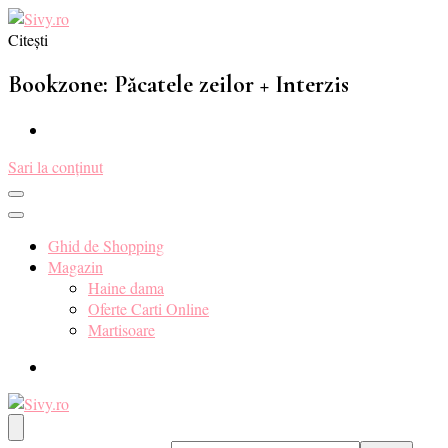
Citești
Sivy.ro ❤️
Sivy.ro este un sursa de inspiratie si un ghid de cumparare online
pentru tine. ❤️
Bookzone: Păcatele zeilor + Interzis
Sari la conținut
Ghid de Shopping
Magazin
Haine dama
Oferte Carti Online
Martisoare
Sivy.ro ❤️
Sivy.ro este un sursa de inspiratie si un ghid de cumparare online