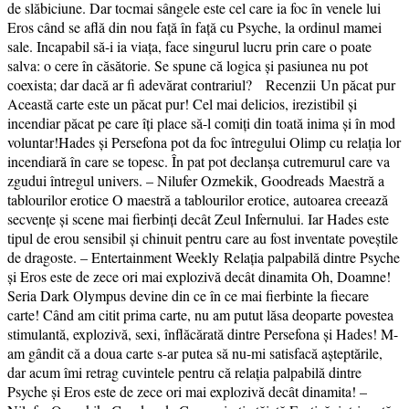
de slăbiciune. Dar tocmai sângele este cel care ia foc în venele lui
Eros când se află din nou față în față cu Psyche, la ordinul mamei
sale. Incapabil să-i ia viața, face singurul lucru prin care o poate
salva: o cere în căsătorie. Se spune că logica și pasiunea nu pot
coexista; dar dacă ar fi adevărat contrariul? Recenzii Un păcat pur
Această carte este un păcat pur! Cel mai delicios, irezistibil și
incendiar păcat pe care îți place să-l comiți din toată inima și în mod
voluntar!Hades și Persefona pot da foc întregului Olimp cu relația lor
incendiară în care se topesc. În pat pot declanșa cutremurul care va
zgudui întregul univers. – Nilufer Ozmekik, Goodreads Maestră a
tablourilor erotice O maestră a tablourilor erotice, autoarea creează
secvențe și scene mai fierbinți decât Zeul Infernului. Iar Hades este
tipul de erou sensibil și chinuit pentru care au fost inventate poveștile
de dragoste. – Entertainment Weekly Relația palpabilă dintre Psyche
și Eros este de zece ori mai explozivă decât dinamita Oh, Doamne!
Seria Dark Olympus devine din ce în ce mai fierbinte la fiecare
carte! Când am citit prima carte, nu am putut lăsa deoparte povestea
stimulantă, explozivă, sexi, înflăcărată dintre Persefona și Hades! M-
am gândit că a doua carte s-ar putea să nu-mi satisfacă așteptările,
dar acum îmi retrag cuvintele pentru că relația palpabilă dintre
Psyche și Eros este de zece ori mai explozivă decât dinamita! –