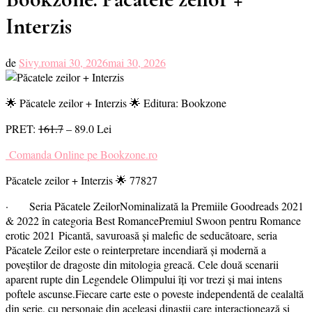
Interzis
de
Sivy.ro
mai 30, 2026
mai 30, 2026
🌟 Păcatele zeilor + Interzis 🌟 Editura: Bookzone
PRET:
161.7
– 89.0 Lei
Comanda Online pe Bookzone.ro
Păcatele zeilor + Interzis 🌟 77827
· Seria Păcatele ZeilorNominalizată la Premiile Goodreads 2021
& 2022 în categoria Best RomancePremiul Swoon pentru Romance
erotic 2021 Picantă, savuroasă și malefic de seducătoare, seria
Păcatele Zeilor este o reinterpretare incendiară și modernă a
poveștilor de dragoste din mitologia greacă. Cele două scenarii
aparent rupte din Legendele Olimpului îți vor trezi și mai intens
poftele ascunse.Fiecare carte este o poveste independentă de cealaltă
din serie, cu personaje din aceleași dinastii care interacționează și