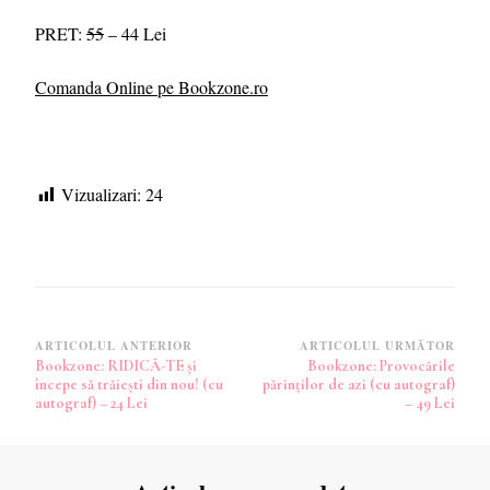
PRET:
55
– 44 Lei
Comanda Online pe Bookzone.ro
Vizualizari:
24
Navigare
ARTICOLUL ANTERIOR
ARTICOLUL URMĂTOR
Bookzone: RIDICĂ-TE și
Bookzone: Provocările
în
începe să trăiești din nou! (cu
părinților de azi (cu autograf)
articole
autograf) – 24 Lei
– 49 Lei