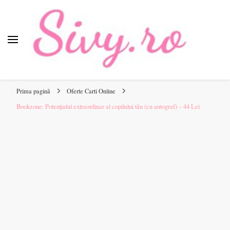
Sivy.ro
Sivy.ro este un sursa de inspiratie si un ghid de cumparare
online pentru tine.
Prima pagină
Oferte Carti Online
Bookzone: Potențialul extraordinar al copilului tău (cu autograf) – 44 Lei