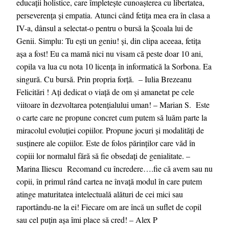
educații holistice, care împletește cunoașterea cu libertatea,
perseverența și empatia. Atunci când fetița mea era în clasa a
IV-a, dânsul a selectat-o pentru o bursă la Școala lui de
Genii. Simplu: Tu ești un geniu! și, din clipa aceeaa, fetița
așa a fost! Eu ca mamă nici nu visam că peste doar 10 ani,
copila va lua cu nota 10 licența în informatică la Sorbona. Ea
singură. Cu bursă. Prin propria forță. – Iulia Brezeanu
Felicitări ! Ați dedicat o viață de om și amanetat pe cele
viitoare în dezvoltarea potențialului uman! – Marian S. Este
o carte care ne propune concret cum putem să luăm parte la
miracolul evoluției copiilor. Propune jocuri și modalități de
susținere ale copiilor. Este de folos părinților care văd în
copiii lor normalul fără să fie obsedați de genialitate. –
Marina Iliescu Recomand cu încredere….fie că avem sau nu
copii, în primul rând cartea ne învață modul în care putem
atinge maturitatea intelectuală alături de cei mici sau
raportându-ne la ei! Fiecare om are încă un suflet de copil
sau cel puțin așa îmi place să cred! – Alex P