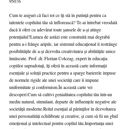
95076
Cum te asiguri că faci tot ce îți stă în putință pentru ca
talentele copilului tău să înflorească? Te-ai întrebat vreodată
dacă îi oferi cu adevărat toate șansele de a-și atinge
potențialul?Lumea de astăzi este construită mai degrabă
pentru a-i frânge aripile, iar sistemul educațional îi restrânge
posibilitățile de a-și dezvolta creativitatea și abilitățile unice
înnăscute. Prof. dr. Florian Colceag, expert în educația
copiilor supradotați, îți oferă în această carte informații
esențiale și soluții practice pentru a sparge barierele impuse
de normele rigide ale unei societăți care îi impune
uniformitate și conformism.În această carte vei
descoperi:Cum să cultivi genialitatea copilului tău într-un
mediu natural, stimulant, departe de influențele negative ale
societății moderne.Rolul esențial al părinților în dezvoltarea
unei personalități echilibrate și creative, și cum să fii un ghid
emoțional și intelectual pentru copilul tău.Importanța unei