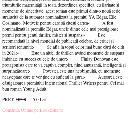
triumfurile maternității în toată dezordinea specifică, cu ilaritate și
momente de sinceritate, acest roman este primul dintr-o nouă serie
strălucită de la autoarea nominalizată la premiul YA Edgar, Elle
Cosimano. Motivele pentru care să citești cartea- A fost
nominalizată la premiile Edgar, unele dintre cele mai prestigioase
premii pentru genul thriller, mister și suspans;- Este
recomandată la nivel mondial de publicații celebre, de critici și
scriitori renumiți;- Se află în topul celor mai bune cărți de citit
în 2021;- Este un altfel de thriller, având momente de suspans
îmbinate cu succes cu cele de umor;- Finlay Donovan este
protagonista care te va captiva complet, fiind amuzantă, inteligentă și
surprinzătoare;- Povestea este una neobișnuită, cu momente
neașteptate care te vor ține cu sufletul la gură;- Autoarea este
câștigătoarea premiului International Thriller Writers pentru Cel mai
bun roman Young Adult
PRET:
103.8
– 45.0 Lei
Comanda Online pe Bookzone.ro