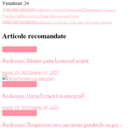
Vizualizari:
24
Navigare
Articolul anterior
Bookzone: Lia si Capitanul Bunatate + Gasca
Fixiki explica tot + Siguranta pe internet
în
Articolul următor
Bookzone: La bine și la rău + Fiicele mafiei
articole
Articole recomandate
Oferte Carti Online
Bookzone: Minute pana la miezul noptii
martie 19, 2025
martie 19, 2025
Oferte Carti Online
Bookzone: Harta Femeii (cu autograf)
martie 19, 2025
martie 19, 2025
Oferte Carti Online
Bookzone: Noaptea in care am invins gandurile negre +