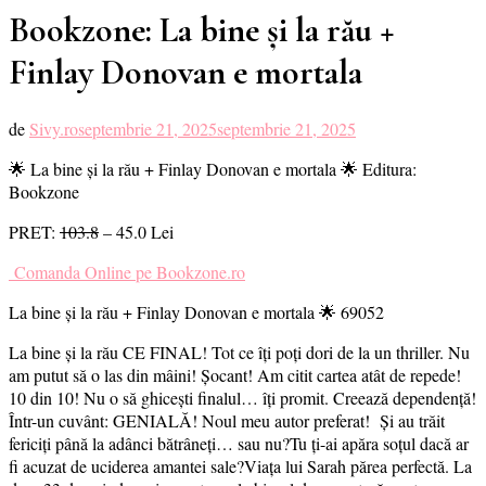
Bookzone: La bine și la rău +
Finlay Donovan e mortala
de
Sivy.ro
septembrie 21, 2025
septembrie 21, 2025
🌟 La bine și la rău + Finlay Donovan e mortala 🌟 Editura:
Bookzone
PRET:
103.8
– 45.0 Lei
Comanda Online pe Bookzone.ro
La bine și la rău + Finlay Donovan e mortala 🌟 69052
La bine și la rău CE FINAL! Tot ce îți poți dori de la un thriller. Nu
am putut să o las din mâini! Șocant! Am citit cartea atât de repede!
10 din 10! Nu o să ghicești finalul… îți promit. Creează dependență!
Într-un cuvânt: GENIALĂ! Noul meu autor preferat! Și au trăit
fericiți până la adânci bătrâneți… sau nu?Tu ţi-ai apăra soțul dacă ar
fi acuzat de uciderea amantei sale?Viața lui Sarah părea perfectă. La