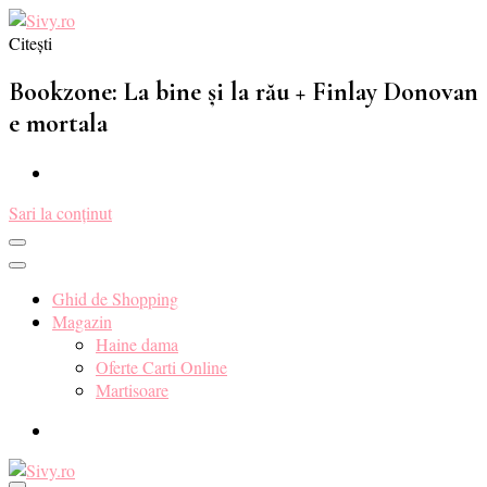
Citești
Sivy.ro ❤️
Sivy.ro este un sursa de inspiratie si un ghid de cumparare online
pentru tine. ❤️
Bookzone: La bine și la rău + Finlay Donovan
e mortala
Sari la conținut
Ghid de Shopping
Magazin
Haine dama
Oferte Carti Online
Martisoare