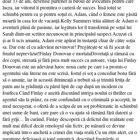
doar 33 de ani, devenise partener la biroul de avocatură pentru care
lucra, iar viitorul îi promitea o carieră de succes. Însă totul se
schimbă pentru ea și pentru soțul ei, Adam, când o femeie este găsită
moartă în casa lor de vacanță.Kelly Summers trăia alături de Adam o
aventură plină de pasiune, iar legătura lor îl transformă pe soțul lui
Sarah dintr-un scriitor necunoscut în principalul suspect.Acuzat că
și-ar fi ucis amanta, Adam este apărat în instanță chiar de către soția
sa. Dar este el cu adevărat nevinovat? Pregătește-te să fii șocat de
finalul neprevăzut!Finlay Donovan e mortala Divortață și rămasă cu
doi copii, stresată și fără prea mult succes ca autoare, viața lui Finlay
Donovan este un adevărat haos: noua carte pe care i-a promis-o
agentului său literar nu este scrisă, fostul ei soț a concediat bona fără
să o anunțe, iar în această dimineață a trebuit să-și trimită fetiţa de
patru ani la grădiniță cu părul lipit de cap după un incident cu
foarfeca.Când Finlay e auzită discutând intriga noului ei thriller cu
agentul său la prânz, ea este confundată cu o criminală și acceptă, în
mod necugetat, o ofertă de a scăpa de un soț problematic în schimbul
unei sume de bani, care pare că o va ajuta să rămână fără datorii și
fără griji… În curând, Finlay descoperă că delictul din realitate este
mult mai dificil decât omologul său fictiv, pe măsură ce devine
implicată într-o anchetă a crimei din viața reală.Cu un ritm alert, cu o
naraţiune delicioasă și total autentică, descriind frustrările și