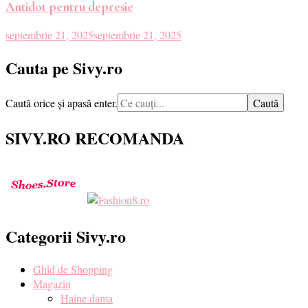
Antidot pentru depresie
septembrie 21, 2025
septembrie 21, 2025
Cauta pe Sivy.ro
Cauți
Caută orice și apasă enter.
ceva?
SIVY.RO RECOMANDA
Categorii Sivy.ro
Ghid de Shopping
Magazin
Haine dama