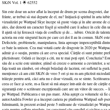
SKiN Vol. 1 🌟 62552
Sin este doar un actor aflat la început de drum pe scena dragostei, dar a
frânte, ar trebui să stai departe de el, nu? Inițiază-ți spiritul în arta
vizualizări pe Wattpad Skye începe să guste viața și în alte arome de câ
ales, dar denotă un caracter fragil și sensibil care îi aduce în cele din
îl ajută să își ferească viața de conflicte și de… iubire. Oricât de talen
actoria nu este singurul lucru pe care cei doi îl au în comun. SkiN este p
Defectele, problemele, manipularea, linia aproape imperceptibilă dintre 
ce bate la unison. Cea mai votată carte de dragoste în 2020 pe Wattpad Rec
admir și o susțin, pentru că are ceva special. Cărțile ei sunt printre pre
plictisitoare. Odată ce începi a citi, nu te mai poți opri. Concluzia? E
său de a scrie este uimitor, știind să creeze o armonie a cuvintelor, a s
fața toată un zâmbet, ori obrajii brăzdați de lacrimi, ori sufletul la gur
menționez că am citit SKiN de vreo 5 ori și nu m-am plictisit niciodată
trăiește pentru artă, căci arta nu e doar vizuală, ea se simte. Scriitoarea
ceea ce face şi scrie, m-a făcut să mă ataşez într-atât de tare de cărţ
siguranţă este o scriitoare excepţională care are un viitor de succes. 
pe Wattpad. Publicarea e un pas mare. Abia aștept ca volumele să fie di
autorAndrèa Fowler și-a început cariera pe platforma Wattpad sub pseu
fulminantă, în prezent având peste 5 milioane de vizualizări pe Wattpad
scrie pentru suflete pierdute, iar caracterul său sensibil și visător o va aj