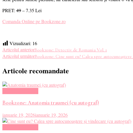
PRET:
49
– 7.35 Lei
Comanda Online pe Bookzone.ro
Vizualizari:
16
Navigare
Articolul anterior
Bookzone: Detectiv de Romania Vol. 1
Articolul următor
Bookzone: Cine sunt eu? Calea spre autocunoaștere ș
în
Articole recomandate
articole
Oferte Carti Online
Bookzone: Anatomia traumei (cu autograf)
ianuarie 19, 2026
ianuarie 19, 2026
Oferte Carti Online