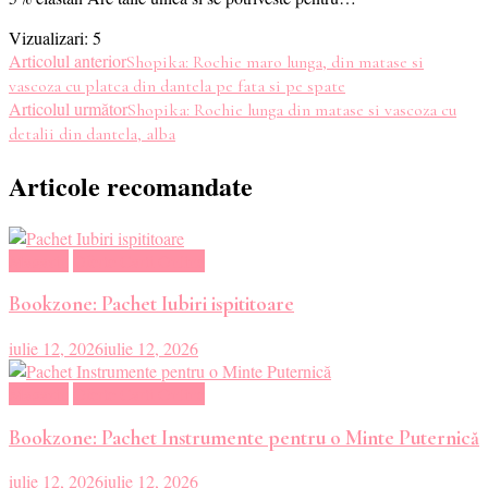
Vizualizari:
5
Navigare
Articolul anterior
Shopika: Rochie maro lunga, din matase si
vascoza cu platca din dantela pe fata si pe spate
în
Articolul următor
Shopika: Rochie lunga din matase si vascoza cu
detalii din dantela, alba
articole
Articole recomandate
Magazin
Oferte Carti Online
Bookzone: Pachet Iubiri ispititoare
iulie 12, 2026
iulie 12, 2026
Magazin
Oferte Carti Online
Bookzone: Pachet Instrumente pentru o Minte Puternică
iulie 12, 2026
iulie 12, 2026