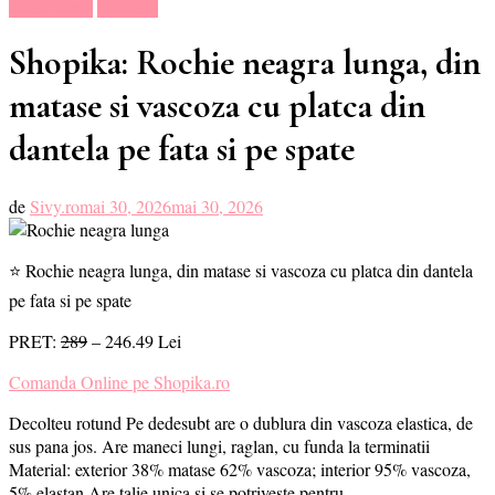
Haine dama
Magazin
Shopika: Rochie neagra lunga, din
matase si vascoza cu platca din
dantela pe fata si pe spate
de
Sivy.ro
mai 30, 2026
mai 30, 2026
⭐ Rochie neagra lunga, din matase si vascoza cu platca din dantela
pe fata si pe spate
PRET:
289
– 246.49 Lei
Comanda Online pe Shopika.ro
Decolteu rotund Pe dedesubt are o dublura din vascoza elastica, de
sus pana jos. Are maneci lungi, raglan, cu funda la terminatii
Material: exterior 38% matase 62% vascoza; interior 95% vascoza,
5% elastan Are talie unica si se potriveste pentru…