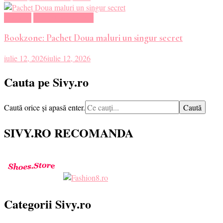
Magazin
Oferte Carti Online
Bookzone: Pachet Doua maluri un singur secret
iulie 12, 2026
iulie 12, 2026
Cauta pe Sivy.ro
Cauți
Caută orice și apasă enter.
ceva?
SIVY.RO RECOMANDA
Categorii Sivy.ro