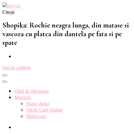
Citești
Sivy.ro ❤️
Sivy.ro este un sursa de inspiratie si un ghid de cumparare online
pentru tine. ❤️
Shopika: Rochie neagra lunga, din matase si
vascoza cu platca din dantela pe fata si pe
spate
Sari la conținut
Ghid de Shopping
Magazin
Haine dama
Oferte Carti Online
Martisoare