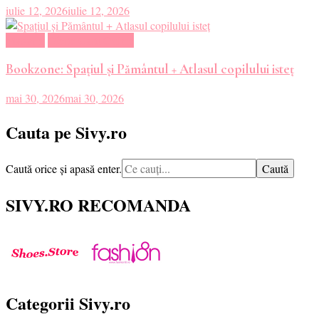
iulie 12, 2026
iulie 12, 2026
Magazin
Oferte Carti Online
Bookzone: Spațiul și Pământul + Atlasul copilului isteț
mai 30, 2026
mai 30, 2026
Cauta pe Sivy.ro
Cauți
Caută orice și apasă enter.
ceva?
SIVY.RO RECOMANDA
Categorii Sivy.ro