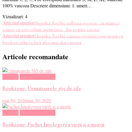
100% vascoza Descriere dimensiuni: 1: umeri…
Vizualizari:
4
Navigare
Articolul anterior
Shopika: Rochie galbena oversize, cu maneca
scurta, cu trei volane asimetrice, din poplin satinat
în
Articolul următor
Shopika: Rochie camasa oversize rosu-negru cu
broderie silueta fata africana, din vascoza
articole
Articole recomandate
Magazin
Oferte Carti Online
Bookzone: Urmatoarele 365 de zile
mai 30, 2026
mai 30, 2026
Magazin
Oferte Carti Online
Bookzone: Pachet Înțelegerea vieții și a morții