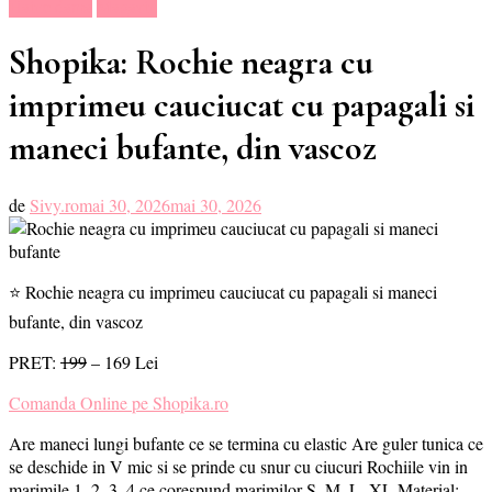
Haine dama
Magazin
Shopika: Rochie neagra cu
imprimeu cauciucat cu papagali si
maneci bufante, din vascoz
de
Sivy.ro
mai 30, 2026
mai 30, 2026
⭐ Rochie neagra cu imprimeu cauciucat cu papagali si maneci
bufante, din vascoz
PRET:
199
– 169 Lei
Comanda Online pe Shopika.ro
Are maneci lungi bufante ce se termina cu elastic Are guler tunica ce
se deschide in V mic si se prinde cu snur cu ciucuri Rochiile vin in
marimile 1, 2, 3, 4 ce corespund marimilor S, M, L, XL Material: