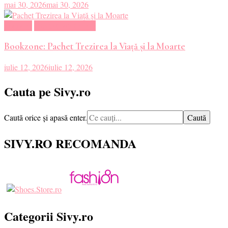
mai 30, 2026
mai 30, 2026
Magazin
Oferte Carti Online
Bookzone: Pachet Trezirea la Viață și la Moarte
iulie 12, 2026
iulie 12, 2026
Cauta pe Sivy.ro
Cauți
Caută orice și apasă enter.
ceva?
SIVY.RO RECOMANDA
Categorii Sivy.ro