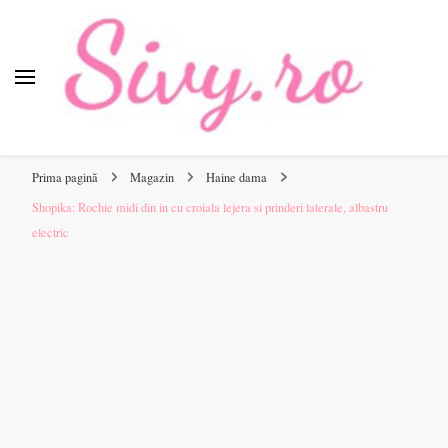
Sivy.ro
Sivy.ro este un sursa de inspiratie si un ghid de cumparare
online pentru tine.
Prima pagină
Magazin
Haine dama
Shopika: Rochie midi din in cu croiala lejera si prinderi laterale, albastru
electric