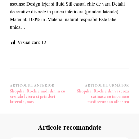
ascunse Design lejer si fluid Stil casual chic de vara Detalii
decorative discrete in partea inferioara (prinderi laterale)
Material: 100% in .Material natural respirabil Este talie
unica…
Vizualizari:
12
Navigare
ARTICOLUL ANTERIOR
ARTICOLUL URMĂTOR
Shopika: Rochie midi din in cu
Shopika: Rochie din vascoza
în
croiala lejera si prinderi
satinata cu imprimeu
articole
laterale, mov
mediteranean albastru
Articole recomandate