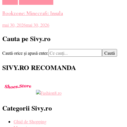
Magazin
Oferte Carti Online
Bookzone: Minecraft: Insula
mai 30, 2026
mai 30, 2026
Cauta pe Sivy.ro
Cauți
Caută orice și apasă enter.
ceva?
SIVY.RO RECOMANDA
Categorii Sivy.ro
Ghid de Shopping