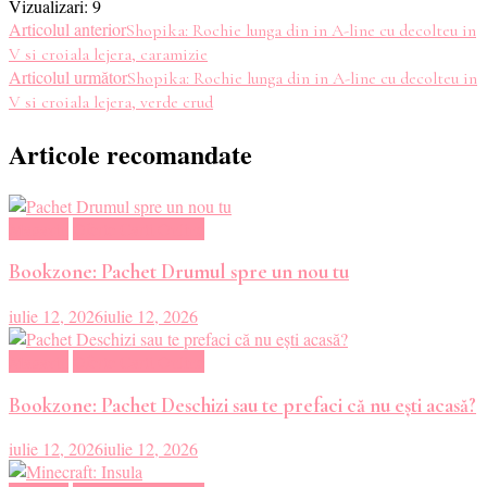
Vizualizari:
9
Navigare
Articolul anterior
Shopika: Rochie lunga din in A-line cu decolteu in
V si croiala lejera, caramizie
în
Articolul următor
Shopika: Rochie lunga din in A-line cu decolteu in
V si croiala lejera, verde crud
articole
Articole recomandate
Magazin
Oferte Carti Online
Bookzone: Pachet Drumul spre un nou tu
iulie 12, 2026
iulie 12, 2026
Magazin
Oferte Carti Online
Bookzone: Pachet Deschizi sau te prefaci că nu ești acasă?
iulie 12, 2026
iulie 12, 2026