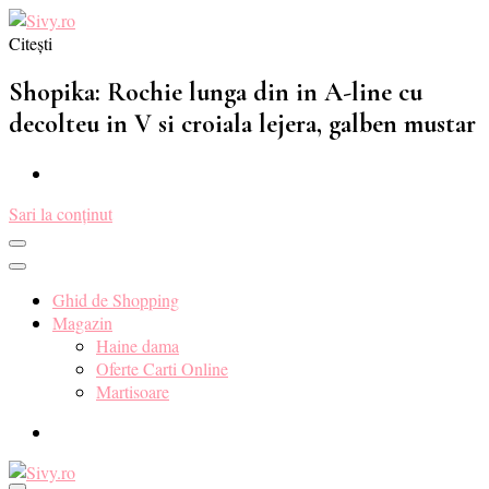
Citești
Sivy.ro ❤️
Sivy.ro este un sursa de inspiratie si un ghid de cumparare online
pentru tine. ❤️
Shopika: Rochie lunga din in A-line cu
decolteu in V si croiala lejera, galben mustar
Sari la conținut
Ghid de Shopping
Magazin
Haine dama
Oferte Carti Online
Martisoare