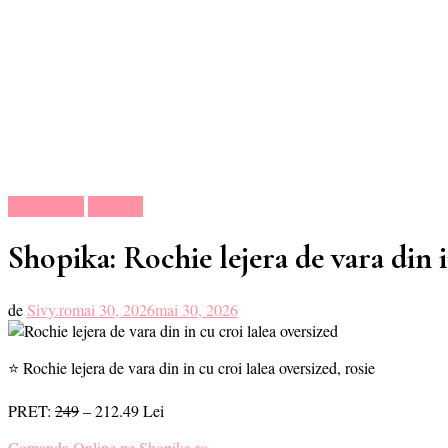
Haine dama
Magazin
Shopika: Rochie lejera de vara din i
de
Sivy.ro
mai 30, 2026
mai 30, 2026
⭐ Rochie lejera de vara din in cu croi lalea oversized, rosie
PRET:
249
– 212.49 Lei
Comanda Online pe Shopika.ro