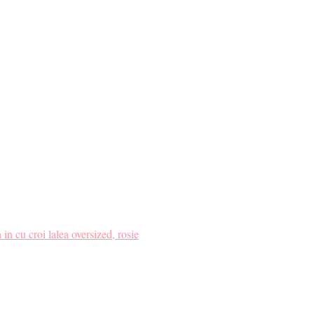
ru tine. ❤️
in cu croi lalea oversized, rosie