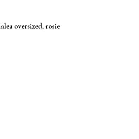
ru tine. ❤️
alea oversized, rosie
ru tine. ❤️