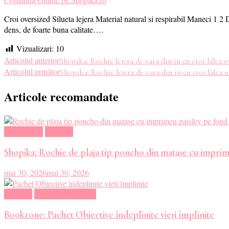
Croi oversized Silueta lejera Material natural si respirabil Maneci 1 2
dens, de foarte buna calitate….
Vizualizari:
10
Navigare
Articolul anterior
Shopika: Rochie lejera de vara din in cu croi lalea 
Articolul următor
Shopika: Rochie lejera de vara din in cu croi lalea o
în
Articole recomandate
articole
Haine dama
Magazin
Shopika: Rochie de plaja tip poncho din matase cu imprim
mai 30, 2026
mai 30, 2026
Magazin
Oferte Carti Online
Bookzone: Pachet Obiective îndeplinite vieți împlinite