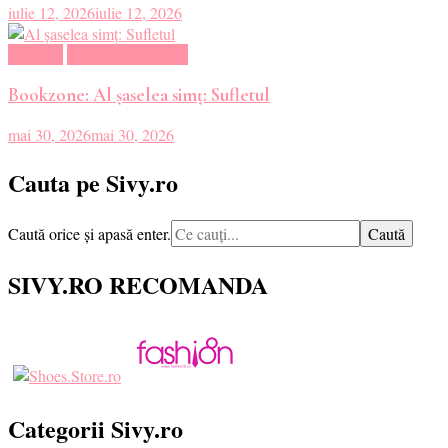
iulie 12, 2026
iulie 12, 2026
Magazin
Oferte Carti Online
Bookzone: Al șaselea simț: Sufletul
mai 30, 2026
mai 30, 2026
Cauta pe Sivy.ro
Cauți
Caută orice și apasă enter.
ceva?
SIVY.RO RECOMANDA
Categorii Sivy.ro