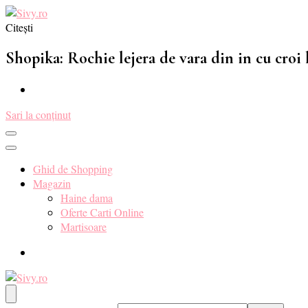
Citești
Sivy.ro ❤️
Sivy.ro este un sursa de inspiratie si un ghid de cumparare online pent
Shopika: Rochie lejera de vara din in cu croi l
Sari la conținut
Ghid de Shopping
Magazin
Haine dama
Oferte Carti Online
Martisoare
Sivy.ro ❤️
Sivy.ro este un sursa de inspiratie si un ghid de cumparare online pent