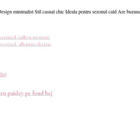
 Design minimalist Stil casual chic Ideala pentru sezonul cald Are buzuna
oversized, galben turmeric
versized, albastru electric
eu paisley pe fond bej