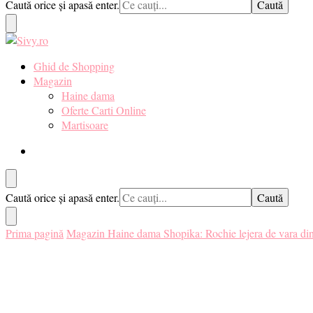
Cauți
Caută orice și apasă enter.
ceva?
Sivy.ro ❤️
Sivy.ro este un sursa de inspiratie si un ghid de cumparare online pent
Ghid de Shopping
Magazin
Haine dama
Oferte Carti Online
Martisoare
Cauți
Caută orice și apasă enter.
ceva?
Prima pagină
Magazin
Haine dama
Shopika: Rochie lejera de vara din 