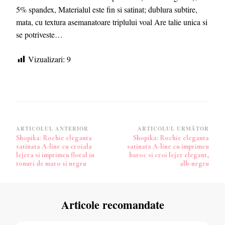
5% spandex, Materialul este fin si satinat; dublura subtire,
mata, cu textura asemanatoare triplului voal Are talie unica si
se potriveste…
Vizualizari:
9
Navigare
ARTICOLUL ANTERIOR
ARTICOLUL URMĂTOR
Shopika: Rochie eleganta
Shopika: Rochie eleganta
în
satinata A-line cu croiala
satinata A-line cu imprimeu
articole
lejera si imprimeu floral in
baroc si croi lejer elegant,
tonuri de maro si negru
alb-negru
Articole recomandate