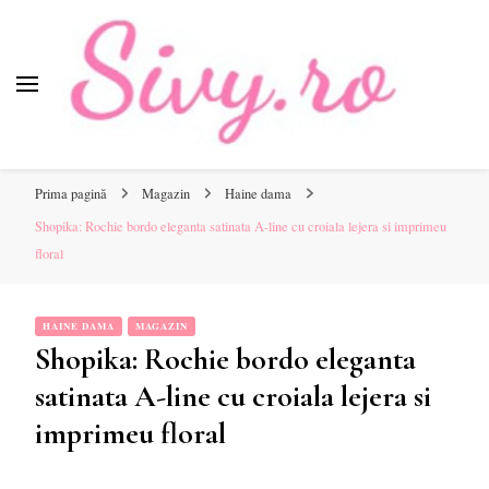
Sivy.ro
Sivy.ro este un sursa de inspiratie si un ghid de cumparare
online pentru tine.
Prima pagină
Magazin
Haine dama
Shopika: Rochie bordo eleganta satinata A-line cu croiala lejera si imprimeu
floral
HAINE DAMA
MAGAZIN
Shopika: Rochie bordo eleganta
satinata A-line cu croiala lejera si
imprimeu floral