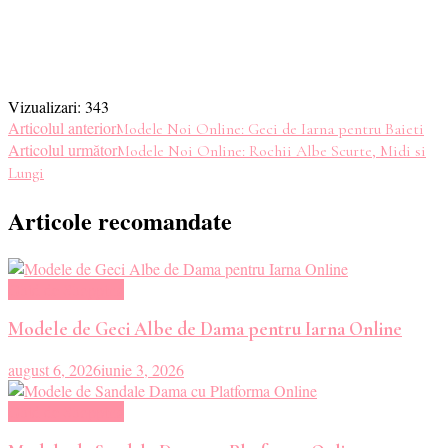
Vizualizari:
343
Navigare
Articolul anterior
Modele Noi Online: Geci de Iarna pentru Baieti
Articolul următor
Modele Noi Online: Rochii Albe Scurte, Midi si
în
Lungi
articole
Articole recomandate
Ghid de Shopping
Modele de Geci Albe de Dama pentru Iarna Online
august 6, 2026
iunie 3, 2026
Ghid de Shopping