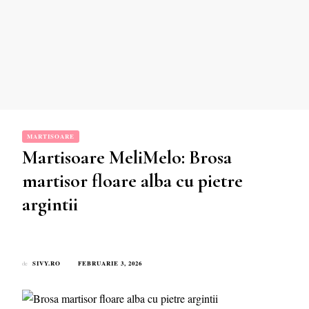
MARTISOARE
Martisoare MeliMelo: Brosa
martisor floare alba cu pietre
argintii
SIVY.RO
FEBRUARIE 3, 2026
de