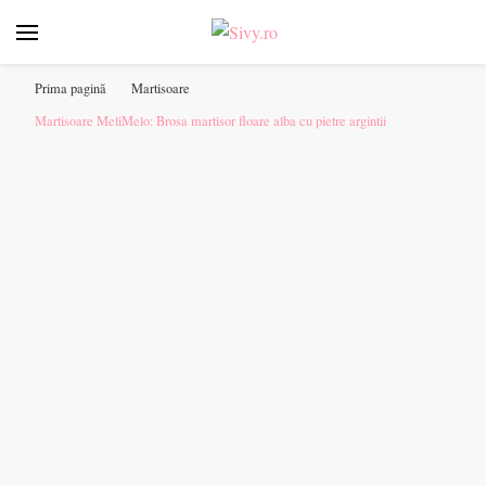
Sivy.ro ❤️
Sivy.ro este un sursa de inspiratie si un ghid de cumparare
online pentru tine. ❤️
Prima pagină
Martisoare
Martisoare MeliMelo: Brosa martisor floare alba cu pietre argintii