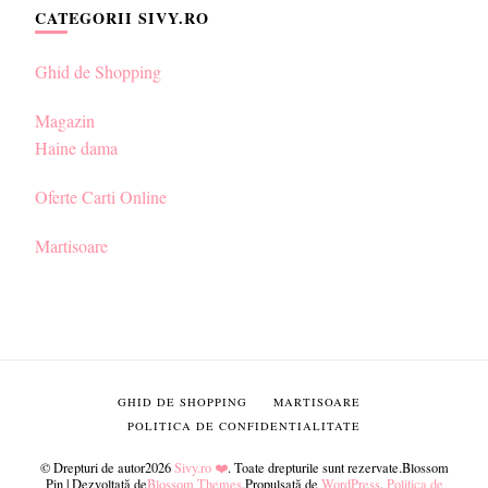
CATEGORII SIVY.RO
Ghid de Shopping
Magazin
Haine dama
Oferte Carti Online
Martisoare
GHID DE SHOPPING
MARTISOARE
POLITICA DE CONFIDENTIALITATE
© Drepturi de autor2026
Sivy.ro ❤️
. Toate drepturile sunt rezervate.
Blossom
Pin | Dezvoltată de
Blossom Themes
.Propulsată de
WordPress
.
Politica de