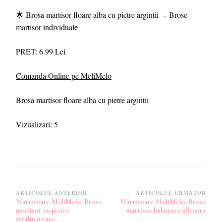
🌟 Brosa martisor floare alba cu pietre argintii – Brose
martisor individuale
PRET: 6.99 Lei
Comanda Online pe MeliMelo
Brosa martisor floare alba cu pietre argintii
Vizualizari:
5
Navigare
ARTICOLUL ANTERIOR
ARTICOLUL URMĂTOR
Martisoare MeliMelo: Brosa
Martisoare MeliMelo: Brosa
în
martisor cu pietre
martisor buburuza albastra
articole
stralucitoare