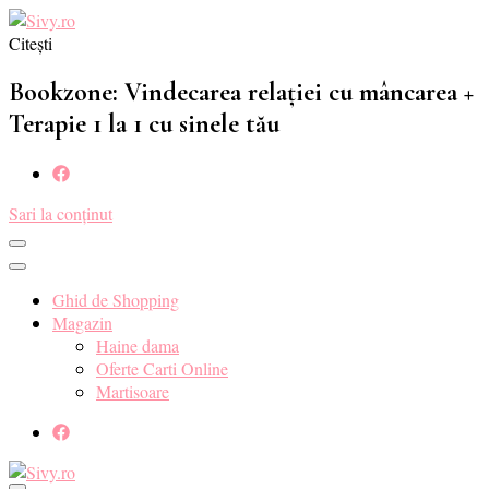
Citești
Sivy.ro ❤️
Sivy.ro este un sursa de inspiratie si un ghid de cumparare online
pentru tine. ❤️
Bookzone: Vindecarea relației cu mâncarea +
Terapie 1 la 1 cu sinele tău
Sari la conținut
Ghid de Shopping
Magazin
Haine dama
Oferte Carti Online
Martisoare