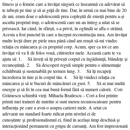
fitness și o femeie care a învățat singură ce înseamnă cu adevărat să
te iubești pe tine și să ai grijă de tine. Dar, în urmă cu mai bine de 20
de ani, eram doar o adolescentă prea copleșită de emoții pentru a-și
asculta propriul trup, o adolescentă care un an întreg a uitat să se
privească. Iar când, în sfârșit, s-a privit, în oglindă se afla o străină.
Acesta a fost punctul în care a început reconstrucția mea. Am învățat
multe lecții dure pe piele mea până când am reușit să-mi vindec
relația cu mâncarea și cu propriul corp. Acum, sper ca tot ce am
învățat vă va fi de folos vouă, cititorelor mele. Această carte te va
ajuta să: 1. Să înveți să îți privești corpul cu îngăduință, blândețe și
recunoștință. 2. Să descoperi reguli simple pentru o alimentație
echilibrată și sustenabilă pe termen lung. 3. Să îți recapeți
încrederea în tine și în corpul tău. 4. Să îți vindeci relația cu
mâncarea și să te bucuri de mâncăruri cu gust. 5. Să ai mai multă
energie și să fii în cea mai bună formă fără să numeri calorii. Cori
Grămescu schimbă vieți: Mihaela Brailescu – Cori a fost printre
primii mei traineri de nutritie si sunt mereu recunoscatoare pentru
influența pe care a avut-o asupra carierei mele. A setat cu
adevarat un standard foarte ridicat prin nivelul ei de
cunoștinte și profesionalismul ei, fiind în același timp deschisă și
interacționând permanent cu grupa de cursanți. Am fost impresionată