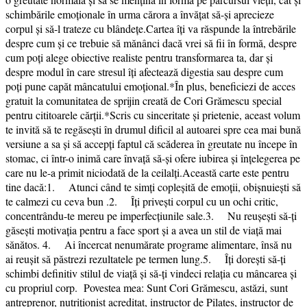
schimbările emoționale în urma cărora a învățat să-și aprecieze
corpul și să-l trateze cu blândețe.Cartea îți va răspunde la întrebările
despre cum și ce trebuie să mănânci dacă vrei să fii în formă, despre
cum poți alege obiective realiste pentru transformarea ta, dar și
despre modul în care stresul îți afectează digestia sau despre cum
poți pune capăt mâncatului emoțional.*În plus, beneficiezi de acces
gratuit la comunitatea de sprijin creată de Cori Grămescu special
pentru cititoarele cărții.*Scris cu sinceritate și prietenie, aceast volum
te invită să te regăsești în drumul dificil al autoarei spre cea mai bună
versiune a sa și să accepți faptul că scăderea în greutate nu începe în
stomac, ci într-o inimă care învață să-și ofere iubirea și înțelegerea pe
care nu le-a primit niciodată de la ceilalți.Această carte este pentru
tine dacă:1. Atunci când te simți copleșită de emoții, obișnuiești să
te calmezi cu ceva bun .2. Îți privești corpul cu un ochi critic,
concentrându-te mereu pe imperfecțiunile sale.3. Nu reușești să-ți
găsești motivația pentru a face sport și a avea un stil de viață mai
sănătos. 4. Ai încercat nenumărate programe alimentare, însă nu
ai reușit să păstrezi rezultatele pe termen lung.5. Îți dorești să-ți
schimbi definitiv stilul de viață și să-ți vindeci relația cu mâncarea și
cu propriul corp. Povestea mea: Sunt Cori Grămescu, astăzi, sunt
antreprenor, nutriționist acreditat, instructor de Pilates, instructor de