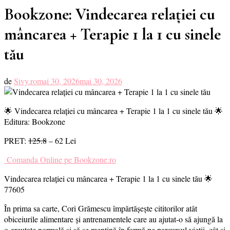
Bookzone: Vindecarea relației cu
mâncarea + Terapie 1 la 1 cu sinele
tău
de
Sivy.ro
mai 30, 2026
mai 30, 2026
🌟 Vindecarea relației cu mâncarea + Terapie 1 la 1 cu sinele tău 🌟
Editura: Bookzone
PRET:
125.8
– 62 Lei
Comanda Online pe Bookzone.ro
Vindecarea relației cu mâncarea + Terapie 1 la 1 cu sinele tău 🌟
77605
În prima sa carte, Cori Grămescu împărtășește cititorilor atât
obiceiurile alimentare și antrenamentele care au ajutat-o să ajungă la
o greutate normală și să se mențină în formă pe parcursul vieții, cât și