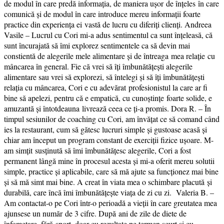
de modul în care predă informația, de maniera ușor de înțeles în care
comunică și de modul în care introduce mereu informații foarte
practice din experiența ei vastă de lucru cu diferiți clienți. Andreea
Vasile – Lucrul cu Cori mi-a adus sentimentul ca sunt înțeleasă, că
sunt încurajată să îmi explorez sentimentele ca să devin mai
constientă de alegerile mele alimentare și de întreaga mea relație cu
mâncarea în general. Fie că vrei să îți îmbunătățești alegerile
alimentare sau vrei să explorezi, să întelegi și să îți îmbunătățești
relația cu mâncarea, Cori e cu adevărat profesionistul la care ar fi
bine să apelezi, pentru că e empatică, cu cunoștințe foarte solide, e
amuzantă și întotdeauna livrează ceea ce ți-a promis. Dora R. – În
timpul sesiunilor de coaching cu Cori, am învățat ce să comand când
ies la restaurant, cum să gătesc lucruri simple și gustoase acasă și
chiar am început un program constant de exerciții fizice ușoare. M-
am simțit susținută să îmi îmbunătățesc alegerile, Cori a fost
permanent lângă mine în procesul acesta și mi-a oferit mereu solutii
simple, practice și aplicabile, care să mă ajute sa funcționez mai bine
și să mă simt mai bine. A creat în viata mea o schimbare placută și
durabilă, care încă îmi îmbunătățește viața de zi cu zi. Valeria B. –
Am contactat-o pe Cori într-o perioadă a vieții în care greutatea mea
ajunsese un număr de 3 cifre. După ani de zile de diete de
înfometare, fără sport, doar cu rezultate pe termen scurt și cu