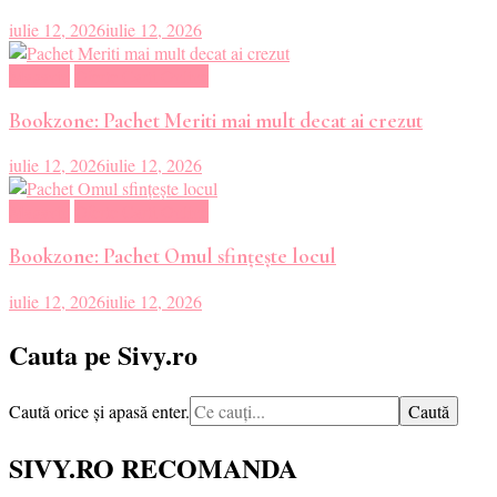
iulie 12, 2026
iulie 12, 2026
Magazin
Oferte Carti Online
Bookzone: Pachet Meriti mai mult decat ai crezut
iulie 12, 2026
iulie 12, 2026
Magazin
Oferte Carti Online
Bookzone: Pachet Omul sfințește locul
iulie 12, 2026
iulie 12, 2026
Cauta pe Sivy.ro
Cauți
Caută orice și apasă enter.
ceva?
SIVY.RO RECOMANDA