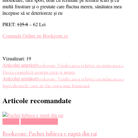
multă frustrare și o greutate care fluctua mereu, sănătatea mea
începuse să se deterioreze și eu
PRET:
125.8
– 62 Lei
Comanda Online pe Bookzone.ro
Vizualizari:
19
Navigare
Articolul anterior
Bookzone: Vindecarea relației cu mâncarea +
Dieta completă pentru corp și minte
în
Articolul următor
Bookzone: Vindecarea relației cu mâncarea +
Ingredientele care ne fac viața mai frumoasă
articole
Articole recomandate
Magazin
Oferte Carti Online
Bookzone: Pachet Iubirea e ruptă din rai