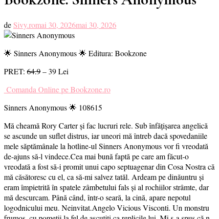
de
Sivy.ro
mai 30, 2026
mai 30, 2026
🌟 Sinners Anonymous 🌟 Editura: Bookzone
PRET:
64.9
– 39 Lei
Comanda Online pe Bookzone.ro
Sinners Anonymous 🌟 108615
Mă cheamă Rory Carter și fac lucruri rele. Sub înfățișarea angelică
se ascunde un suflet distrus, iar uneori mă întreb dacă spovedaniile
mele săptămânale la hotline-ul Sinners Anonymous vor fi vreodată
de-ajuns să-l vindece.Cea mai bună faptă pe care am făcut-o
vreodată a fost să-i promit unui capo septuagenar din Cosa Nostra că
mă căsătoresc cu el, ca să-mi salvez tatăl. Ardeam pe dinăuntru și
eram împietrită în spatele zâmbetului fals și al rochiilor strâmte, dar
mă descurcam. Până când, într-o seară, la cină, apare nepotul
logodnicului meu. Neinvitat.Angelo Vicious Visconti. Un monstru
frumos, cu pomeții la fel de ascuțiți ca replicile lui. Mi s-a spus că n-