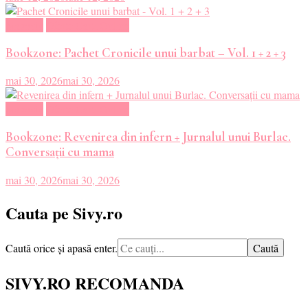
Magazin
Oferte Carti Online
Bookzone: Pachet Cronicile unui barbat – Vol. 1 + 2 + 3
mai 30, 2026
mai 30, 2026
Magazin
Oferte Carti Online
Bookzone: Revenirea din infern + Jurnalul unui Burlac.
Conversații cu mama
mai 30, 2026
mai 30, 2026
Cauta pe Sivy.ro
Cauți
Caută orice și apasă enter.
ceva?
SIVY.RO RECOMANDA