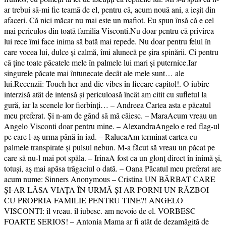
ar trebui să-mi fie teamă de el, pentru că, acum nouă ani, a ieșit din
afaceri. Că nici măcar nu mai este un mafiot. Eu spun însă că e cel
mai periculos din toată familia Visconti.Nu doar pentru că privirea
lui rece îmi face inima să bată mai repede. Nu doar pentru felul în
care vocea lui, dulce și calmă, îmi alunecă pe șira spinării. Ci pentru
că ține toate păcatele mele în palmele lui mari și puternice.Iar
singurele păcate mai întunecate decât ale mele sunt… ale
lui.Recenzii: Touch her and die vibes în fiecare capitol!. O iubire
interzisă atât de intensă și periculoasă încât am citit cu sufletul la
gură, iar la scenele lor fierbinți… – Andreea Cartea asta e păcatul
meu preferat. Și n-am de gând să mă căiesc. – MaraAcum vreau un
Angelo Visconti doar pentru mine. – AlexandraAngelo e red flag-ul
pe care l-aș urma până în iad. – RalucaAm terminat cartea cu
palmele transpirate și pulsul nebun. M-a făcut să vreau un păcat pe
care să nu-l mai pot spăla. – IrinaA fost ca un glonț direct în inimă și,
totuși, aș mai apăsa trăgaciul o dată. – Oana Păcatul meu preferat are
acum nume: Sinners Anonymous – Cristina UN BĂRBAT CARE
ȘI-AR LĂSA VIAȚA ÎN URMĂ ȘI AR PORNI UN RĂZBOI
CU PROPRIA FAMILIE PENTRU TINE?! ANGELO
VISCONTI: îl vreau. îl iubesc. am nevoie de el. VORBESC
FOARTE SERIOS! – Antonia Mama ar fi atât de dezamăgită de