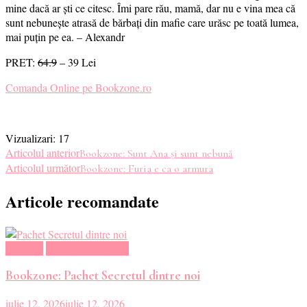
mine dacă ar ști ce citesc. Îmi pare rău, mamă, dar nu e vina mea că
sunt nebunește atrasă de bărbați din mafie care urăsc pe toată lumea,
mai puțin pe ea. – Alexandr
PRET:
64.9
– 39 Lei
Comanda Online pe Bookzone.ro
Vizualizari:
17
Navigare
Articolul anterior
Bookzone: Sunt Ana și sunt nebună
Articolul următor
Bookzone: Furia e ca o armura
în
Articole recomandate
articole
Magazin
Oferte Carti Online
Bookzone: Pachet Secretul dintre noi
iulie 12, 2026
iulie 12, 2026