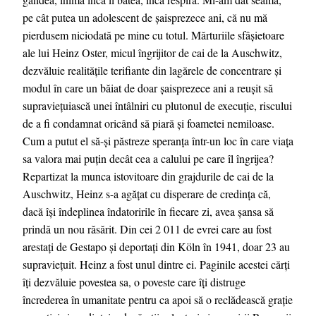
pe cât putea un adolescent de șaisprezece ani, că nu mă
pierdusem niciodată pe mine cu totul. Mărturiile sfâșietoare
ale lui Heinz Oster, micul îngrijitor de cai de la Auschwitz,
dezvăluie realitățile terifiante din lagărele de concentrare și
modul în care un băiat de doar șaisprezece ani a reușit să
supraviețuiască unei întâlniri cu plutonul de execuție, riscului
de a fi condamnat oricând să piară și foametei nemiloase.
Cum a putut el să-și păstreze speranța într-un loc în care viața
sa valora mai puțin decât cea a calului pe care îl îngrijea?
Repartizat la munca istovitoare din grajdurile de cai de la
Auschwitz, Heinz s-a agățat cu disperare de credința că,
dacă își îndeplinea îndatoririle în fiecare zi, avea șansa să
prindă un nou răsărit. Din cei 2 011 de evrei care au fost
arestați de Gestapo și deportați din Köln în 1941, doar 23 au
supraviețuit. Heinz a fost unul dintre ei. Paginile acestei cărți
îți dezvăluie povestea sa, o poveste care îți distruge
încrederea în umanitate pentru ca apoi să o reclădească grație