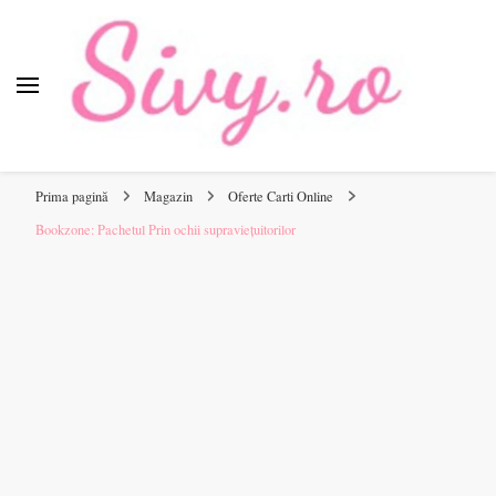
Sivy.ro
Sivy.ro este un sursa de inspiratie si un ghid de cumparare
online pentru tine.
Prima pagină
Magazin
Oferte Carti Online
Bookzone: Pachetul Prin ochii supraviețuitorilor