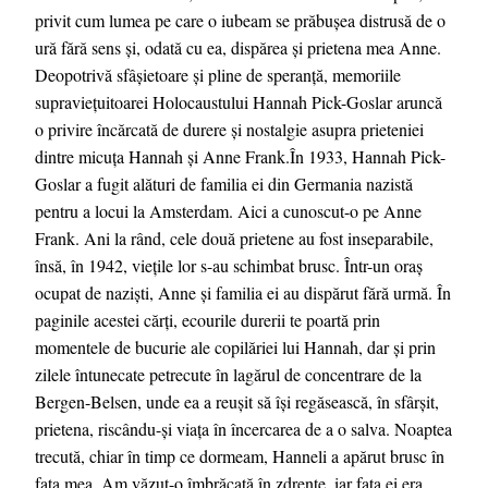
privit cum lumea pe care o iubeam se prăbușea distrusă de o
ură fără sens și, odată cu ea, dispărea și prietena mea Anne.
Deopotrivă sfâșietoare și pline de speranță, memoriile
supraviețuitoarei Holocaustului Hannah Pick-Goslar aruncă
o privire încărcată de durere și nostalgie asupra prieteniei
dintre micuța Hannah și Anne Frank.În 1933, Hannah Pick-
Goslar a fugit alături de familia ei din Germania nazistă
pentru a locui la Amsterdam. Aici a cunoscut-o pe Anne
Frank. Ani la rând, cele două prietene au fost inseparabile,
însă, în 1942, viețile lor s-au schimbat brusc. Într-un oraș
ocupat de naziști, Anne și familia ei au dispărut fără urmă. În
paginile acestei cărți, ecourile durerii te poartă prin
momentele de bucurie ale copilăriei lui Hannah, dar și prin
zilele întunecate petrecute în lagărul de concentrare de la
Bergen-Belsen, unde ea a reușit să își regăsească, în sfârșit,
prietena, riscându-și viața în încercarea de a o salva. Noaptea
trecută, chiar în timp ce dormeam, Hanneli a apărut brusc în
fața mea. Am văzut-o îmbrăcată în zdrențe, iar fața ei era