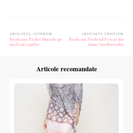
Navigare
ARTICOLUL ANTERIOR
ARTICOLUL URMĂTOR
Bookzone: Pachet Emoțiile pe
Bookzone: Pachetul Povești din
în
înțelesul copiilor
inima Auschwitzului
articole
Articole recomandate