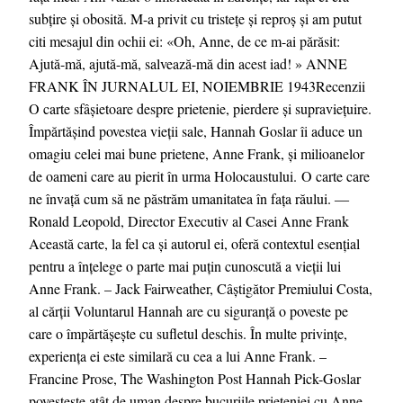
subțire și obosită. M-a privit cu tristețe și reproș și am putut
citi mesajul din ochii ei: «Oh, Anne, de ce m-ai părăsit:
Ajută-mă, ajută-mă, salvează-mă din acest iad! » ANNE
FRANK ÎN JURNALUL EI, NOIEMBRIE 1943Recenzii
O carte sfâșietoare despre prietenie, pierdere și supraviețuire.
Împărtășind povestea vieții sale, Hannah Goslar îi aduce un
omagiu celei mai bune prietene, Anne Frank, și milioanelor
de oameni care au pierit în urma Holocaustului. O carte care
ne învață cum să ne păstrăm umanitatea în fața răului. ―
Ronald Leopold, Director Executiv al Casei Anne Frank
Această carte, la fel ca și autorul ei, oferă contextul esențial
pentru a înțelege o parte mai puțin cunoscută a vieții lui
Anne Frank. – Jack Fairweather, Câștigător Premiului Costa,
al cărții Voluntarul Hannah are cu siguranță o poveste pe
care o împărtășește cu sufletul deschis. În multe privințe,
experiența ei este similară cu cea a lui Anne Frank. –
Francine Prose, The Washington Post Hannah Pick-Goslar
povestește atât de uman despre bucuriile prieteniei cu Anne