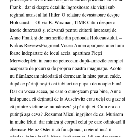
Frank , dar și despre detaliile îngrozitoare ale vieții sub
regimul nazist al lui Hitler. O relatare devastatoare despre
Holocaust. – Olivia B. Waxman, TIME Citim despre o
istorie dureroasă și relevantă pentru cititorii interesați de
Anne Frank și de memoriile din perioada Holocaustului. –
Kirkus ReviewsFragment Vocea Annei aparținea unei lumi
foarte îndepărtate de locul acela, aparținea Pieței
Merwedeplein în care ne petreceam după-amiezile complet
acaparate de jocuri și de propria noastră imaginație. Acolo
nu flămânzeam niciodată și dormeam în niște paturi calde,
după ce părinți noștri cei iubitori ne pupau de noapte bună.
Dar cu vocea aceea, pe care o cunoșteam prea bine, Anne
îmi spunea că deținuții de la Auschwitz erau uciși cu gaze și
că printre victime se număraseră și părinții ei. Cum era cu
putință așa ceva? .Rezumat Micul ingrijitor de cai Murisem
în multe feluri, dar mintea și corpul celui pe care odinioară îl
chemase Heinz Oster încă funcționau, creierul încă îi
gândea, inima încă îi bătea, încă respira. Mi-am dat seama,