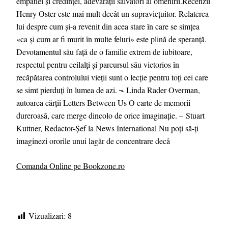
empatiei și credinței, adevărații salvatori ai omenirii.Recenzii
Henry Oster este mai mult decât un supraviețuitor. Relaterea
lui despre cum și-a revenit din acea stare în care se simțea
«ca și cum ar fi murit în multe feluri» este plină de speranță.
Devotamentul său față de o familie extrem de iubitoare,
respectul pentru ceilalți și parcursul său victorios în
recăpătarea controlului vieții sunt o lecție pentru toți cei care
se simt pierduți în lumea de azi. ̶- Linda Rader Overman,
autoarea cărții Letters Between Us O carte de memorii
dureroasă, care merge dincolo de orice imaginație. – Stuart
Kuttner, Redactor-Șef la News International Nu poți să-ți
imaginezi ororile unui lagăr de concentrare decâ
Comanda Online pe Bookzone.ro
Vizualizari:
8