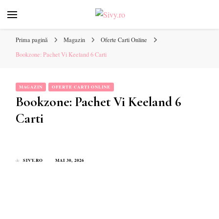
Sivy.ro ❤️
Sivy.ro este un sursa de inspiratie si un ghid de cumparare
online pentru tine. ❤️
Prima pagină
Magazin
Oferte Carti Online
Bookzone: Pachet Vi Keeland 6 Carti
MAGAZIN
OFERTE CARTI ONLINE
Bookzone: Pachet Vi Keeland 6
Carti
SIVY.RO
MAI 30, 2026
de