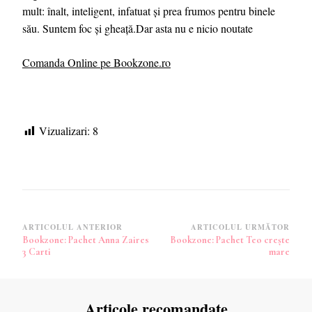
mult: înalt, inteligent, infatuat și prea frumos pentru binele
său. Suntem foc și gheață.Dar asta nu e nicio noutate
Comanda Online pe Bookzone.ro
Vizualizari:
8
Navigare
ARTICOLUL ANTERIOR
ARTICOLUL URMĂTOR
Bookzone: Pachet Anna Zaires
Bookzone: Pachet Teo crește
în
3 Carti
mare
articole
Articole recomandate