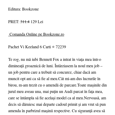
Editura: Bookzone
PRET:
311.4
129 Lei
Comanda Online pe Bookzone.ro
Pachet Vi Keeland 6 Carti ⭐ 72239
Te rog, nu mă iubi Bennett Fox a intrat în viața mea într-o
dimineață groaznică de luni. Întârziasem la noul meu job –
un job pentru care a trebuit să concurez, chiar dacă am
muncit opt ani ca să fie al meu.Cât mi-am dus lucrurile în
birou, m-am trezit cu o amendă de parcare.Toate mașinile din
jurul meu aveau una, mai puțin un Audi parcat în fața mea,
care se întâmpla să fie același model ca al meu.Nervoasă, am
decis să dăruiesc mai departe cadoul primit și am vrut să pun
amenda în parbrizul mașinii respective. Cu siguranță avea să