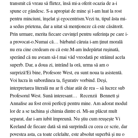
transmit că vreau să flirtez, însă mi-a oferit ocazia de a-i
spune ce gândesc. S-a apropiat de mine și l-am luat la rost
pentru minciuni, înșelat și egocentrism.Vezi tu, tipul ăsta mi-
a sedus prietena, dar a uitat să menționeze că este căsătorit.
Prin urmare, merita fiecare cuvințel pentru suferința pe care i-
a provocat-o.Numai că… bărbatul căruia i-am ținut morală
nu era cine credeam eu că este.M-am îndepărtat rușinată,
sperând că nu aveam să-l mai văd vreodată pe străinul acela
superb. Dar, a doua zi, intrând la oră, urma să am o
surpriză!Ei bine, Profesore West, eu sunt noua ta asistentă.
Voi lucra în subordinea ta, figurativ vorbind. Deși,
interpretarea literală nu ar fi chiar atât de rea – să lucrez sub
Profesorul West. Sună interesant… Recenzii Bennett și
Annalise au fost eroii perfecți pentru mine. Am adorat modul
lor de a se tachina și chimia dintre ei. Mi-au plăcut mult
separat, dar i-am iubit împreună. Nu știu cum reușește Vi
Keeland de fiecare dată să mă surprindă cu ceea ce scrie, dar
povestea asta, ca toate celelalte, este absolut superbă și nu o