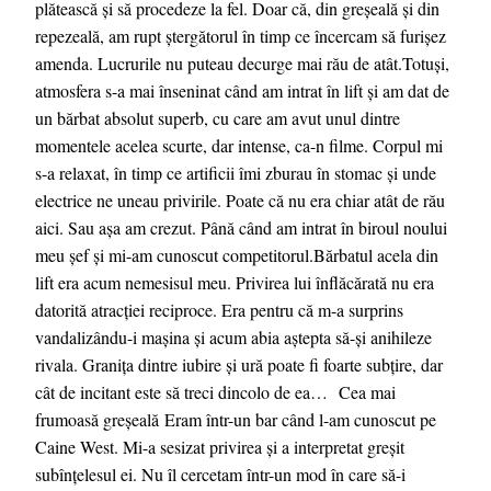
plătească și să procedeze la fel. Doar că, din greșeală și din
repezeală, am rupt ștergătorul în timp ce încercam să furișez
amenda. Lucrurile nu puteau decurge mai rău de atât.Totuși,
atmosfera s-a mai înseninat când am intrat în lift și am dat de
un bărbat absolut superb, cu care am avut unul dintre
momentele acelea scurte, dar intense, ca-n filme. Corpul mi
s-a relaxat, în timp ce artificii îmi zburau în stomac și unde
electrice ne uneau privirile. Poate că nu era chiar atât de rău
aici. Sau așa am crezut. Până când am intrat în biroul noului
meu șef și mi-am cunoscut competitorul.Bărbatul acela din
lift era acum nemesisul meu. Privirea lui înflăcărată nu era
datorită atracției reciproce. Era pentru că m-a surprins
vandalizându-i mașina și acum abia aștepta să-și anihileze
rivala. Granița dintre iubire și ură poate fi foarte subțire, dar
cât de incitant este să treci dincolo de ea… Cea mai
frumoasă greșeală Eram într-un bar când l-am cunoscut pe
Caine West. Mi-a sesizat privirea și a interpretat greșit
subînțelesul ei. Nu îl cercetam într-un mod în care să-i