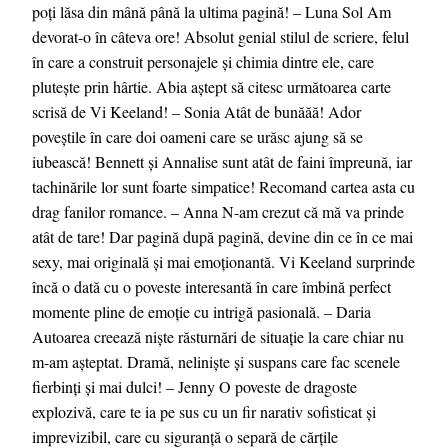
poți lăsa din mână până la ultima pagină! – Luna Sol Am
devorat-o în câteva ore! Absolut genial stilul de scriere, felul
în care a construit personajele și chimia dintre ele, care
plutește prin hârtie. Abia aștept să citesc următoarea carte
scrisă de Vi Keeland! – Sonia Atât de bunăăă! Ador
poveștile în care doi oameni care se urăsc ajung să se
iubească! Bennett și Annalise sunt atât de faini împreună, iar
tachinările lor sunt foarte simpatice! Recomand cartea asta cu
drag fanilor romance. – Anna N-am crezut că mă va prinde
atât de tare! Dar pagină după pagină, devine din ce în ce mai
sexy, mai originală și mai emoționantă. Vi Keeland surprinde
încă o dată cu o poveste interesantă în care îmbină perfect
momente pline de emoție cu intrigă pasională. – Daria
Autoarea creează niște răsturnări de situație la care chiar nu
m-am așteptat. Dramă, neliniște și suspans care fac scenele
fierbinți și mai dulci! – Jenny O poveste de dragoste
explozivă, care te ia pe sus cu un fir narativ sofisticat și
imprevizibil, care cu siguranță o separă de cărțile