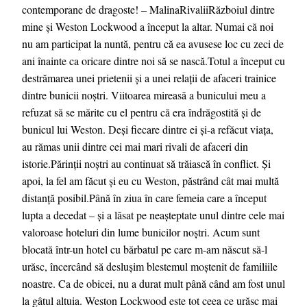
contemporane de dragoste! – MalinaRivaliiRăzboiul dintre
mine și Weston Lockwood a început la altar. Numai că noi
nu am participat la nuntă, pentru că ea avusese loc cu zeci de
ani înainte ca oricare dintre noi să se nască.Totul a început cu
destrămarea unei prietenii și a unei relații de afaceri trainice
dintre bunicii noștri. Viitoarea mireasă a bunicului meu a
refuzat să se mărite cu el pentru că era îndrăgostită și de
bunicul lui Weston. Deși fiecare dintre ei și-a refăcut viața,
au rămas unii dintre cei mai mari rivali de afaceri din
istorie.Părinții noștri au continuat să trăiască în conflict. Și
apoi, la fel am făcut și eu cu Weston, păstrând cât mai multă
distanță posibil.Până în ziua în care femeia care a început
lupta a decedat – și a lăsat pe neașteptate unul dintre cele mai
valoroase hoteluri din lume bunicilor noștri. Acum sunt
blocată într-un hotel cu bărbatul pe care m-am născut să-l
urăsc, încercând să deslușim blestemul moștenit de familiile
noastre. Ca de obicei, nu a durat mult până când am fost unul
la gâtul altuia. Weston Lockwood este tot ceea ce urăsc mai