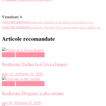
Vizualizari:
6
Navigare
Articolul anterior
Bookzone: Pachet Schimbarea perspectivei
Articolul următor
Bookzone: Pachet Un pas în plus spre vindecare
în
Articole recomandate
articole
Magazin
Oferte Carti Online
Bookzone: Pachet Ia-ti Vocea Inapoi
iulie 12, 2026
iulie 12, 2026
Magazin
Oferte Carti Online
Bookzone: Dragoste şi alte cuvinte
mai 30, 2026
mai 30, 2026