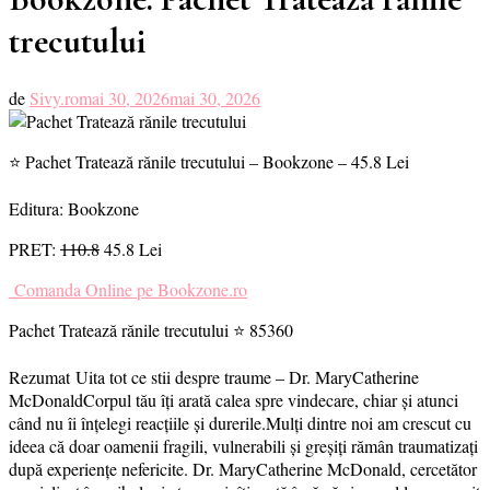
trecutului
de
Sivy.ro
mai 30, 2026
mai 30, 2026
⭐ Pachet Tratează rănile trecutului – Bookzone – 45.8 Lei
Editura: Bookzone
PRET:
110.8
45.8 Lei
Comanda Online pe Bookzone.ro
Pachet Tratează rănile trecutului ⭐ 85360
Rezumat Uita tot ce stii despre traume – Dr. MaryCatherine
McDonaldCorpul tău îți arată calea spre vindecare, chiar și atunci
când nu îi înțelegi reacțiile și durerile.Mulți dintre noi am crescut cu
ideea că doar oamenii fragili, vulnerabili și greșiți rămân traumatizați
după experiențe nefericite. Dr. MaryCatherine McDonald, cercetător