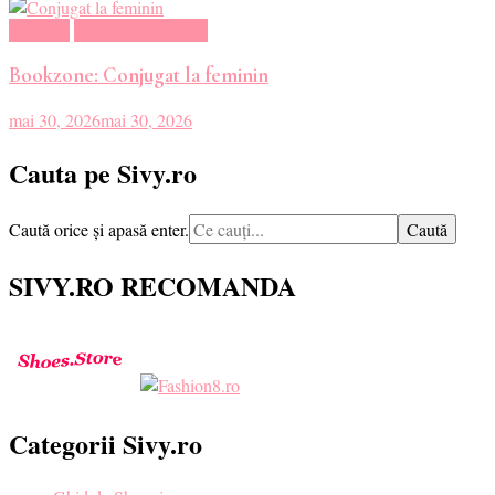
Magazin
Oferte Carti Online
Bookzone: Conjugat la feminin
mai 30, 2026
mai 30, 2026
Cauta pe Sivy.ro
Cauți
Caută orice și apasă enter.
ceva?
SIVY.RO RECOMANDA
Categorii Sivy.ro