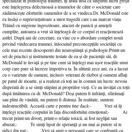
specializat în psihologia traumei, îți arată însă că singurul lucru greșit
este înțelegerea defectuoasă a traumelor de către o societate care
zădărnicește eforturile oamenilor de a se vindeca.Dr. McDonald este
ea însăși o supraviețuitoare a unor tragedii care i-au marcat viața.
Trăind cu migrene îngrozitoare, atacuri de panică și amețeli
cumplite, autoarea a vrut să înțeleagă de ce corpul ei reacționează
astfel. După ani de cercetare, ea vine cu o abordare complet nouă
privind vindecarea traumei, înlocuind preconcepțiile societății cu
cele mai recente descoperiri din neuroștiință și psihologie.Printr-un
set de practici și instrumente testate de ea și de pacienții săi, dr.
McDonald te învață și pe tine cum să înțelegi mai ușor reacțiile unui
corp care pare să lucreze împotriva ta. În ultimii zece ani, ea a lucrat
cu o varietate de oameni, inclusiv veterani de război și oameni aflați
pe patul de moarte, și a realizat că toți au în comun un lucru: nevoia
disperată de a se simți stăpâni ai propriilor vieți. Ce au învățat cu toții
după întâlnirea cu dr. McDonald? Deși putem fi înfrânți, sfărâmați
sau plini de vânătăi, nu putem fi distruși. În realitate, suntem
indestructibili. Această carte e pentru tine dacă:- Vrei să îți
înțelegi reacțiile corpului în fața disconfortului emoțional;- Ai
trecut printr-un divorț, printr-o relație toxică, ai fost neglijat sau
abuzat;- Te simți lipsit de speranță și nu mai ai putere să te
ridici din pat;- Vrei să ajuți o persoană care se confruntă cu