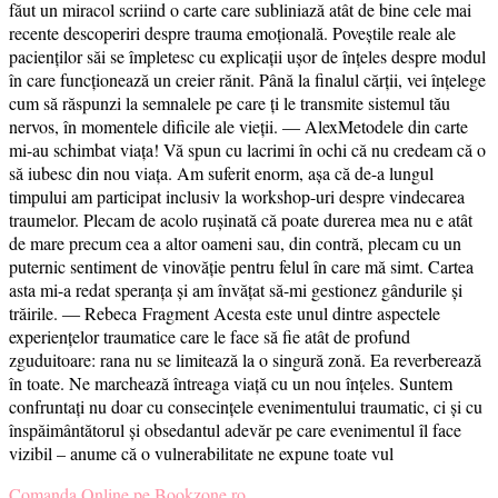
făut un miracol scriind o carte care subliniază atât de bine cele mai
recente descoperiri despre trauma emoțională. Poveștile reale ale
pacienților săi se împletesc cu explicații ușor de înțeles despre modul
în care funcționează un creier rănit. Până la finalul cărții, vei înțelege
cum să răspunzi la semnalele pe care ți le transmite sistemul tău
nervos, în momentele dificile ale vieții. ― AlexMetodele din carte
mi-au schimbat viața! Vă spun cu lacrimi în ochi că nu credeam că o
să iubesc din nou viața. Am suferit enorm, așa că de-a lungul
timpului am participat inclusiv la workshop-uri despre vindecarea
traumelor. Plecam de acolo rușinată că poate durerea mea nu e atât
de mare precum cea a altor oameni sau, din contră, plecam cu un
puternic sentiment de vinovăție pentru felul în care mă simt. Cartea
asta mi-a redat speranța și am învățat să-mi gestionez gândurile și
trăirile. ― Rebeca Fragment Acesta este unul dintre aspectele
experienţelor traumatice care le face să fie atât de profund
zguduitoare: rana nu se limitează la o singură zonă. Ea reverberează
în toate. Ne marchează întreaga viață cu un nou înţeles. Suntem
confruntați nu doar cu consecinţele evenimentului traumatic, ci şi cu
înspăimântătorul și obsedantul adevăr pe care evenimentul îl face
vizibil – anume că o vulnerabilitate ne expune toate vul
Comanda Online pe Bookzone.ro