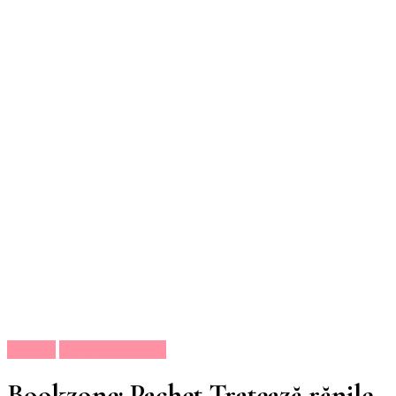
Magazin
Oferte Carti Online
Bookzone: Pachet Tratează rănile