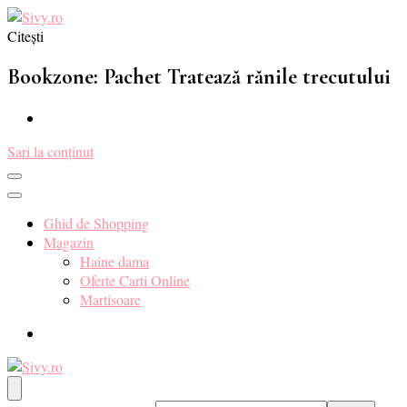
Citești
Sivy.ro ❤️
Sivy.ro este un sursa de inspiratie si un ghid de cumparare online
pentru tine. ❤️
Bookzone: Pachet Tratează rănile trecutului
Sari la conținut
Ghid de Shopping
Magazin
Haine dama
Oferte Carti Online
Martisoare
Sivy.ro ❤️
Sivy.ro este un sursa de inspiratie si un ghid de cumparare online