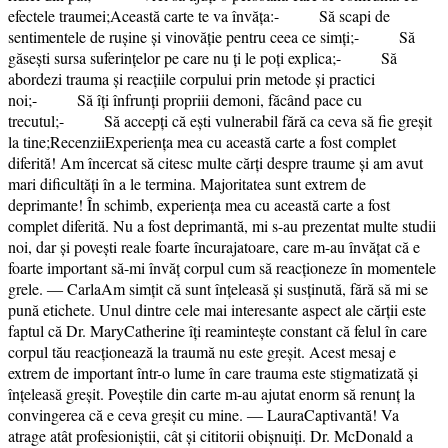
efectele traumei;Această carte te va învăța:- Să scapi de
sentimentele de rușine și vinovăție pentru ceea ce simți;- Să
găsești sursa suferințelor pe care nu ți le poți explica;- Să
abordezi trauma și reacțiile corpului prin metode și practici
noi;- Să îți înfrunți propriii demoni, făcând pace cu
trecutul;- Să accepți că ești vulnerabil fără ca ceva să fie greșit
la tine;RecenziiExperiența mea cu această carte a fost complet
diferită! Am încercat să citesc multe cărți despre traume și am avut
mari dificultăți în a le termina. Majoritatea sunt extrem de
deprimante! În schimb, experiența mea cu această carte a fost
complet diferită. Nu a fost deprimantă, mi s-au prezentat multe studii
noi, dar și povești reale foarte încurajatoare, care m-au învățat că e
foarte important să-mi învăț corpul cum să reacționeze în momentele
grele. ― CarlaAm simțit că sunt înțeleasă și susținută, fără să mi se
pună etichete. Unul dintre cele mai interesante aspect ale cărții este
faptul că Dr. MaryCatherine îți reamintește constant că felul în care
corpul tău reacționează la traumă nu este greșit. Acest mesaj e
extrem de important într-o lume în care trauma este stigmatizată și
înțeleasă greșit. Poveștile din carte m-au ajutat enorm să renunț la
convingerea că e ceva greșit cu mine. ― LauraCaptivantă! Va
atrage atât profesioniștii, cât și cititorii obișnuiți. Dr. McDonald a