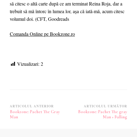
să citesc o altă carte după ce am terminat Reina Roja, dar a
trebuit să mă întorc în lumea lor, așa că iată-mă, acum citesc
volumul doi. (CFT, Goodreads
Comanda Online pe Bookzone.ro
Vizualizari:
2
Navigare
ARTICOLUL ANTERIOR
ARTICOLUL URMĂTOR
Bookzone: Pachet The Gray
Bookzone: Pachet The gray
în
Man
Man + Falling
articole