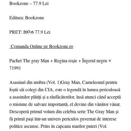
Bookzone – 77.9 Lei
Editura: Bookzone
PRET:
207.6
77.9 Lei
Comanda Online pe Bookzone.ro
Pachet The gray Man + Regina roșie + Îngerul negru ⭐
71991
Asasinul din umbra (Vol. 1)Gray Man, Cameleonul pentru
foștii săi colegi din CIA, este o legendă în lumea periculoasă
a asasinilor plătiți și a răufăcătorilor, însă atunci când acceptă
o misiune de salvare importantă, el devine din vânător vânat.
Descoperă primul volum din celebra serie The Gray Man și
fă primii pași într-un univers periculos guvernat de interese
politice ascunse. Prins în capcana marilor puteri (Vol.