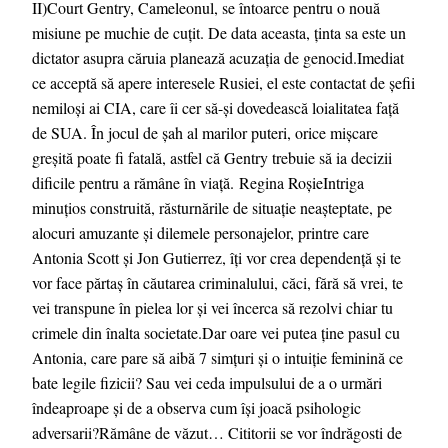
II)Court Gentry, Cameleonul, se întoarce pentru o nouă
misiune pe muchie de cuțit. De data aceasta, ținta sa este un
dictator asupra căruia planează acuzația de genocid.Imediat
ce acceptă să apere interesele Rusiei, el este contactat de șefii
nemiloși ai CIA, care îi cer să-și dovedească loialitatea față
de SUA. În jocul de șah al marilor puteri, orice mișcare
greșită poate fi fatală, astfel că Gentry trebuie să ia decizii
dificile pentru a rămâne în viață. Regina RoșieIntriga
minuțios construită, răsturnările de situație neașteptate, pe
alocuri amuzante și dilemele personajelor, printre care
Antonia Scott și Jon Gutierrez, îți vor crea dependență și te
vor face părtaș în căutarea criminalului, căci, fără să vrei, te
vei transpune în pielea lor și vei încerca să rezolvi chiar tu
crimele din înalta societate.Dar oare vei putea ține pasul cu
Antonia, care pare să aibă 7 simțuri și o intuiție feminină ce
bate legile fizicii? Sau vei ceda impulsului de a o urmări
îndeaproape și de a observa cum își joacă psihologic
adversarii?Rămâne de văzut… Cititorii se vor îndrăgosti de