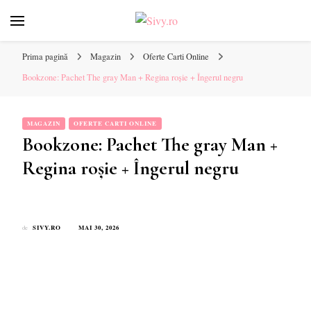
Sivy.ro ❤️
Sivy.ro este un sursa de inspiratie si un ghid de cumparare
online pentru tine. ❤️
Prima pagină
Magazin
Oferte Carti Online
Bookzone: Pachet The gray Man + Regina roșie + Îngerul negru
MAGAZIN
OFERTE CARTI ONLINE
Bookzone: Pachet The gray Man +
Regina roșie + Îngerul negru
SIVY.RO
MAI 30, 2026
de