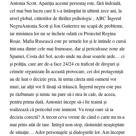
Antonia Scott. Apariția acestui personaj este, fără îndoială,
cel mai bun lucru care li s-a întâmplat în ultimii zece ani, la
nivel global, cititorilor de thriller psihologic , ABC Îngerul
NegruAntonia Scott și Jon Gutierrez nu scapă de probleme,
iar misiunea lor nu se încheie odată cu Proiectul Regina
Roșie. Mafia Rusească este pe urmele lor și le întinde o cursă
într-una dintre cele mai frumoase, dar și periculoase zone ale
Spaniei, Costa del Sol, acolo unde nu doar soarele arde… ci
și poliția, care are de-a face 24/24 cu traficul de droguri și
crimele organizate.În această provocare, cei doi protagoniști
au de luat o decizie grea, în urma căreia unii oameni vor
muri, iar alții vor fi lăsați să trăiască. Îngerul negru este pus
pe răzbunare și nimic nu pare să-i stea în cale, de aceea,
pentru prima dată, Antoniei începe să-i fie teamă și
realizează că pericolul este iminent. Va reuși oare să ia
decizia corectă? A trecut ceva vreme de când o carte nu m-a
mai prins atât de tare. Intrigă non-stop, răsturnări neașteptate
de situație… Ador personajele și dialogurile lor. Am început