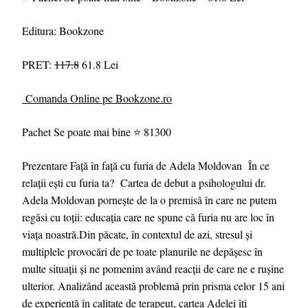
Editura: Bookzone
PRET:
117.8
61.8 Lei
Comanda Online pe Bookzone.ro
Pachet Se poate mai bine ⭐ 81300
Prezentare Față în față cu furia de Adela Moldovan În ce
relații ești cu furia ta? Cartea de debut a psihologului dr.
Adela Moldovan pornește de la o premisă în care ne putem
regăsi cu toții: educația care ne spune că furia nu are loc în
viața noastră.Din păcate, în contextul de azi, stresul și
multiplele provocări de pe toate planurile ne depășesc în
multe situații și ne pomenim având reacții de care ne e rușine
ulterior. Analizând această problemă prin prisma celor 15 ani
de experiență în calitate de terapeut, cartea Adelei îți