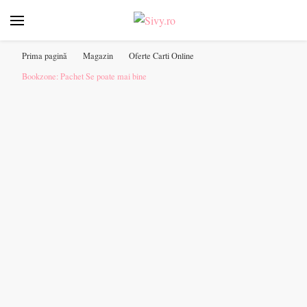
Sivy.ro ❤️
Sivy.ro este un sursa de inspiratie si un ghid de cumparare
online pentru tine. ❤️
Prima pagină
Magazin
Oferte Carti Online
Bookzone: Pachet Se poate mai bine