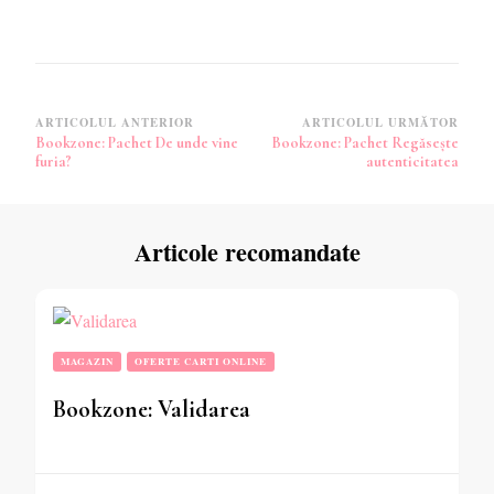
Navigare
ARTICOLUL ANTERIOR
ARTICOLUL URMĂTOR
Bookzone: Pachet De unde vine
Bookzone: Pachet Regăsește
în
furia?
autenticitatea
articole
Articole recomandate
MAGAZIN
OFERTE CARTI ONLINE
Bookzone: Validarea