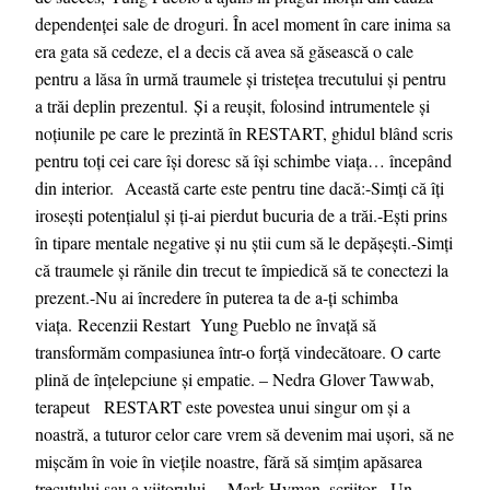
dependenței sale de droguri. În acel moment în care inima sa
era gata să cedeze, el a decis că avea să găsească o cale
pentru a lăsa în urmă traumele și tristețea trecutului și pentru
a trăi deplin prezentul. Și a reușit, folosind intrumentele și
noțiunile pe care le prezintă în RESTART, ghidul blând scris
pentru toți cei care își doresc să își schimbe viața… începând
din interior. Această carte este pentru tine dacă:-Simți că îți
irosești potențialul și ți-ai pierdut bucuria de a trăi.-Ești prins
în tipare mentale negative și nu știi cum să le depășești.-Simți
că traumele și rănile din trecut te împiedică să te conectezi la
prezent.-Nu ai încredere în puterea ta de a-ți schimba
viața. Recenzii Restart Yung Pueblo ne învață să
transformăm compasiunea într-o forță vindecătoare. O carte
plină de înțelepciune și empatie. – Nedra Glover Tawwab,
terapeut RESTART este povestea unui singur om și a
noastră, a tuturor celor care vrem să devenim mai ușori, să ne
mișcăm în voie în viețile noastre, fără să simțim apăsarea
trecutului sau a viitorului. – Mark Hyman, scriitor Un