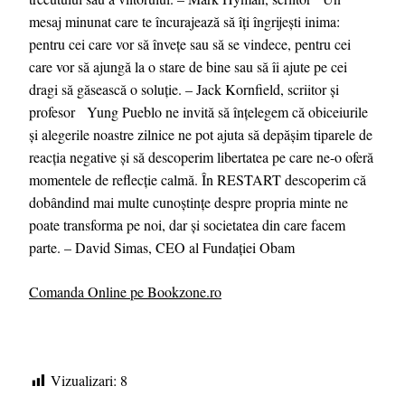
mesaj minunat care te încurajează să îți îngrijești inima:
pentru cei care vor să învețe sau să se vindece, pentru cei
care vor să ajungă la o stare de bine sau să îi ajute pe cei
dragi să găsească o soluție. – Jack Kornfield, scriitor și
profesor Yung Pueblo ne invită să înțelegem că obiceiurile
și alegerile noastre zilnice ne pot ajuta să depășim tiparele de
reacția negative și să descoperim libertatea pe care ne-o oferă
momentele de reflecție calmă. În RESTART descoperim că
dobândind mai multe cunoștințe despre propria minte ne
poate transforma pe noi, dar și societatea din care facem
parte. – David Simas, CEO al Fundației Obam
Comanda Online pe Bookzone.ro
Vizualizari:
8