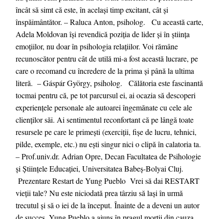
încât să simt că este, în același timp excitant, cât și
înspăimântător. – Raluca Anton, psiholog. Cu această carte,
Adela Moldovan își revendică poziția de lider și în știința
emoțiilor, nu doar în psihologia relațiilor. Voi rămâne
recunoscător pentru cât de utilă mi-a fost această lucrare, pe
care o recomand cu încredere de la prima și până la ultima
literă. – Gáspár György, psiholog. Călătoria este fascinantă
tocmai pentru că, pe tot parcursul ei, ai ocazia să descoperi
experiențele personale ale autoarei îngemănate cu cele ale
clienților săi. Ai sentimentul reconfortant că pe lângă toate
resursele pe care le primești (exerciții, fișe de lucru, tehnici,
pilde, exemple, etc.) nu ești singur nici o clipă în calatoria ta.
– Prof.univ.dr. Adrian Opre, Decan Facultatea de Psihologie
și Științele Educației, Universitatea Babeș-Bolyai Cluj.
Prezentare Restart de Yung Pueblo Vrei să dai RESTART
vieții tale? Nu este niciodată prea târziu să lași în urmă
trecutul și să o iei de la început. Înainte de a deveni un autor
de succes, Yung Pueblo a ajuns în pragul morții din cauza