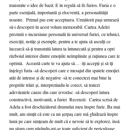
transmite o idee de bază: E în regulă să fii furios. Furia e o
parte esențială, importantă și elocventă, a personalității
noastre. Primul pas este acceptarea. Următorii pași urmează
să-i descoperi în acest volum memorabil. Cartea Adelei
prezintă o incursiune personală în universul furiei, cu tehnici,
exerciții, notițe și exemple, pentru a te ajuta să asculți ce
încearcă să-ți transmită latura ta întunecată și pentru a opri
războiul interior dintre emoțiile neîmplinite și rațiunea care le
oprimă. Această carte te va ajuta să… -îți accepți și să îți
înțelegi furia -să descoperi care e mesajul din spatele emoției
atât de intense și de negative -să te conectezi mai bine la
propriile trăiri și, interpretându-le corect, să tratezi
adevăratele cauze din care izvorăsc -să descoperi latura
constructivă, motivantă, a furiei Recenzii: Cartea scrisă de
Adela a fost deschizătorul drumului meu înspre furie. Ba mai
mult, am simțit că este ca un șerpaș care mă ghidează înspre
lumi pe care simțeam de mult că e nevoie să le explorez, însă
nu știam cum părându-mi-se toate suficient de periculoase