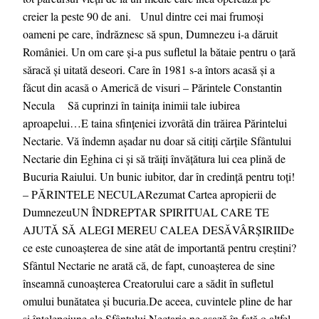
creier la peste 90 de ani. Unul dintre cei mai frumoși
oameni pe care, îndrăznesc să spun, Dumnezeu i-a dăruit
României. Un om care și-a pus sufletul la bătaie pentru o țară
săracă și uitată deseori. Care în 1981 s-a întors acasă și a
făcut din acasă o Americă de visuri – Părintele Constantin
Necula Să cuprinzi în tainița inimii tale iubirea
aproapelui…E taina sfințeniei izvorâtă din trăirea Părintelui
Nectarie. Vă îndemn așadar nu doar să citiți cărțile Sfântului
Nectarie din Eghina ci și să trăiți învățătura lui cea plină de
Bucuria Raiului. Un bunic iubitor, dar în credință pentru toți!
– PĂRINTELE NECULARezumat Cartea apropierii de
DumnezeuUN ÎNDREPTAR SPIRITUAL CARE TE
AJUTĂ SĂ ALEGI MEREU CALEA DESĂVÂRȘIRIIDe
ce este cunoașterea de sine atât de importantă pentru creștini?
Sfântul Nectarie ne arată că, de fapt, cunoașterea de sine
înseamnă cunoașterea Creatorului care a sădit în sufletul
omului bunătatea și bucuria.De aceea, cuvintele pline de har
și înțelepciune ale Sfântului Nectarie ne așază în față o altfel