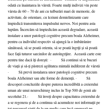
odată cu înaintarea în vârstă. Foarte mulți indivizi vin peste
vârsta de 60 – 70 de ani cu tulburări mari de memorie, de
activitate, de orientare, cu leziuni demielinizante care
împiedică transmiterea impulsului nervos. Noi pentru asta
luptăm. Încercăm să împiedicăm această degradare, această
instalare a unor patologii cognitive precum boala Alzheimer,
pentru ca individul respectiv să ajungă la o îmbătrânire
sănătoasă, să se poată orienta, să se poată îngriji și să poată
face față tuturor sarcinilor de autoîngrijire. Această carte este
pentru tine dacă îți dorești: · Să continui să te bucuri
de viață și să-ți păstrezi agilitatea mintală indiferent de vârstă
· Să previi instalarea unor patologii cognitive precum
boala Alzheimer sau alte forme de demență. · Să
descoperi concluziile despre puterea incredibilă a creierului
uman ale unui neurochirurg inclus în Top 500 de genii ale
secolului 21.· Să înveți despre capacitatea creierului de
a se regenera și de a continua să acumuleze noi informații pe
tot parcursul vieții de la un medic care încă operează pe