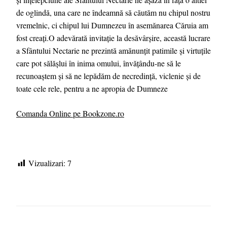
de oglindă, una care ne îndeamnă să căutăm nu chipul nostru
vremelnic, ci chipul lui Dumnezeu în asemănarea Căruia am
fost creați.O adevărată invitație la desăvârșire, această lucrare
a Sfântului Nectarie ne prezintă amănunțit patimile și virtuțile
care pot sălășlui în inima omului, învățându-ne să le
recunoaștem și să ne lepădăm de necredință, viclenie și de
toate cele rele, pentru a ne apropia de Dumneze
Comanda Online pe Bookzone.ro
Vizualizari:
7