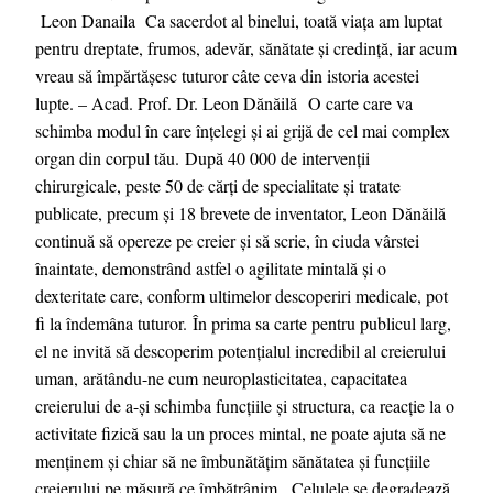
Leon Danaila Ca sacerdot al binelui, toată viața am luptat
pentru dreptate, frumos, adevăr, sănătate și credință, iar acum
vreau să împărtășesc tuturor câte ceva din istoria acestei
lupte. – Acad. Prof. Dr. Leon Dănăilă O carte care va
schimba modul în care înţelegi și ai grijă de cel mai complex
organ din corpul tău. După 40 000 de intervenții
chirurgicale, peste 50 de cărți de specialitate și tratate
publicate, precum și 18 brevete de inventator, Leon Dănăilă
continuă să opereze pe creier și să scrie, în ciuda vârstei
înaintate, demonstrând astfel o agilitate mintală și o
dexteritate care, conform ultimelor descoperiri medicale, pot
fi la îndemâna tuturor. În prima sa carte pentru publicul larg,
el ne invită să descoperim potențialul incredibil al creierului
uman, arătându-ne cum neuroplasticitatea, capacitatea
creierului de a-și schimba funcțiile și structura, ca reacție la o
activitate fizică sau la un proces mintal, ne poate ajuta să ne
menținem și chiar să ne îmbunătățim sănătatea și funcțiile
creierului pe măsură ce îmbătrânim. Celulele se degradează