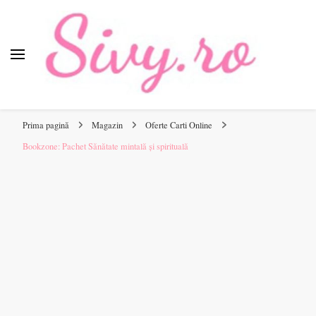
Sivy.ro
Sivy.ro este un sursa de inspiratie si un ghid de cumparare
online pentru tine.
Prima pagină
Magazin
Oferte Carti Online
Bookzone: Pachet Sănătate mintală și spirituală