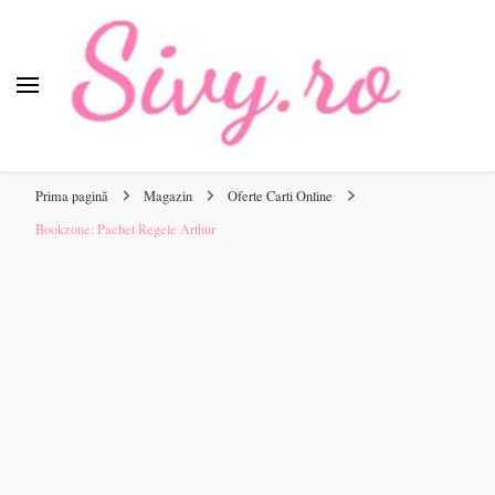
Sivy.ro
Sivy.ro este un sursa de inspiratie si un ghid de cumparare
online pentru tine.
Prima pagină
Magazin
Oferte Carti Online
Bookzone: Pachet Regele Arthur