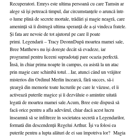
Recuperatori. Emrys este ultima persoană cu care Tamsin ar
alege să își petreacă timpul, dar circumstanțele o aruncă într-
o lume plină de secrete mortale, trădări și magie neagră, care
amenință să îi distrugă ultima speranță de a-și vindeca fratele.
Și fata are nevoie de tot ajutorul pe care îl poate
primi. Legendarii – Tracy DeonnDupă moartea mamei sale,
Bree Matthews nu își dorește decât să evadeze, iar
programul pentru liceeni supradotați pare ocazia perfectă.
Însă, în chiar prima noapte în campus, ea asistă la un atac
prin magie care schimbă totul…Iar, atunci când un vrăjitor
misterios din Ordinul Merlin încearcă, fără succes, să-i
șteargă din memorie toate lucrurile pe care le văzuse, el îi
activează puterile magice și îi dezvăluie o amintire uitată
legată de moartea mamei sale.Acum, Bree este dispusă să
facă orice pentru a afla adevărul, chiar dacă acest lucru
înseamnă să se infiltreze în societatea secretă a Legendarilor,
formată din descendenții Regelui Arthur. Își va folosi ea
puterile pentru a lupta alături de ei sau împotriva lor? Magia