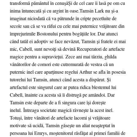
transformă pământul în cenușăȘi de cel care îi lasă pe om cu
inima întunecată și cu argint în oase.Tamsin Lark nu și-a
imaginat niciodată că va pătrunde în cripte pecetluite de
secole sau că se va răfui cu cele mai puternice vrăjitoare din
împrejurimile Bostonului pentru bogățiile lor. Dar atunci
când tatăl ei adoptiv se face nevăzut, Tamsin și fratele ei mai
mic, Cabell, sunt nevoiți să devină Recuperatori de artefacte
magice pentru a supraviețui. Zece ani mai târziu, ghilda
vânătorilor de comori este cutremurată de vestea că un
puternic inel care aparținuse regelui Arthur se afla în posesia
tutorelui lui Tamsin, atunci când acesta a dispărut. Și
artefactul este singurul care ar putea ridica blestemul lui
Cabell, înainte ca acesta să îi distrugă pe amândoi. Dar
Tamsin este departe de a fi singura care își dorește
inelul. Întreaga societate magică râvnește la acest inel.
Totuși, între vânători de artefacte lacomi și vrăjitoare
motivate să ucidă, Tamsin găsește un aliat neașteptat în
persoana lui Emrys, moștenitorul răsfățat al primei familii de