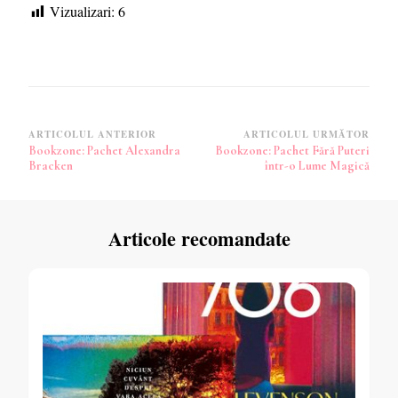
Vizualizari:
6
Navigare
ARTICOLUL ANTERIOR
ARTICOLUL URMĂTOR
Bookzone: Pachet Alexandra
Bookzone: Pachet Fără Puteri
în
Bracken
într-o Lume Magică
articole
Articole recomandate