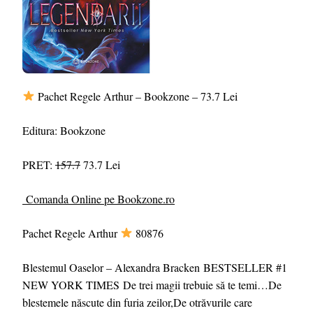
Pachet Regele Arthur – Bookzone – 73.7 Lei
Editura: Bookzone
PRET:
157.7
73.7 Lei
Comanda Online pe Bookzone.ro
Pachet Regele Arthur
80876
Blestemul Oaselor – Alexandra Bracken BESTSELLER #1
NEW YORK TIMES De trei magii trebuie să te temi…De
blestemele născute din furia zeilor,De otrăvurile care