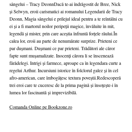
sângelui – Tracy DeonnDacă te-ai îndrăgostit de Bree, Nick
şi Selwyn, eroii carismatici ai romanului Legendarii de Tracy
Deonn, Magia sângelui e prilejul ideal pentru a te reîntâlni cu
ei şi a fi martorul noilor peripeţii magice, învăluite în mit,
legendă şi mister, prin care aceştia înfruntă forţele răului.În
calea lor, eroii au parte de nenumărate surprize. Prieteni ce
par duşmani. Duşmani ce par prieteni. Trădători ale căror
fapte sunt muşamalizate. Inocenţi cărora li se înscenează
fărădelegi. Intrigi şi farmece, aproape ca în legendara curte a
regelui Arthur. Incursiuni istorice în folclorul galez şi în cel
afro-american, care îmbogăţesc textura poveştii.Redescoperă
trei eroi care te cuceresc de la prima pagină şi însoţeşte-i în
lumea lor fascinantă şi imprevizibilă.
Comanda Online pe Bookzone.ro