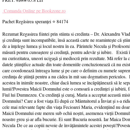
Comanda Online pe Bookzone.ro
Pachet Regăsirea speranței ⭐ 84174
Rezumat Regasirea fiintei prin stiinta si credinta – Dr. Alexandru Vlad
și credința sunt incompatibile, însă această carte ne reamintește că ști
de a înțelege lumea și locul nostru în ea. Părintele Necula și Profesoru
măsură pentru cunoaștere și credință, pentru adevăr și iubire. Există în
nu curiozitatea, uneori ucigașă și mediocră prin rezultate. Mă refer l
datele ştiinţifice actuale din toate domeniile concluzionează că nu exis
care coordonează întreaga lume şi pe care o definim cu numele suprem
credința de știință pentru a nu cădea în mit sau dogmatism periculos. D
acestea în inimile noastre, chiar dacă lumea se încăpățânează să le se
lumii!Povestea Maicii Domnului este o comoară a credinței și iubirii, f
Fiul lui Dumnezeu. Cu credință și curaj, Maria a acceptat această misi
Domnului? Care a fost viața Ei după ce Mântuitorul a Înviat și s-a ridic
cele mai relevante fapte din viața Fecioarei Maria, evidențiind nu doar 
Maicii Domnului este mereu sub ochii noștri, asemenea vieții Domnului I
noastre greu și-ar afla bucurie. Ei sunt Bucuria noastră. Iar Maica Domn
Necula De ce au copiii nevoie de învățămintele acestei povești?Poveste