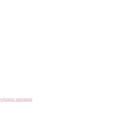
ru tine. ❤️
găsirea speranței