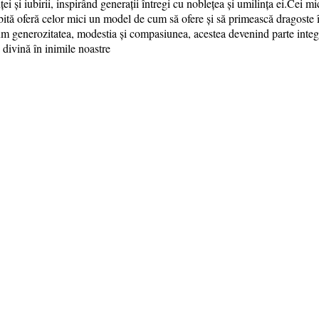
i și iubirii, inspirând generații întregi cu noblețea și umilința ei.Cei m
bită oferă celor mici un model de cum să ofere și să primească dragoste î
ecum generozitatea, modestia și compasiunea, acestea devenind parte integr
 divină în inimile noastre