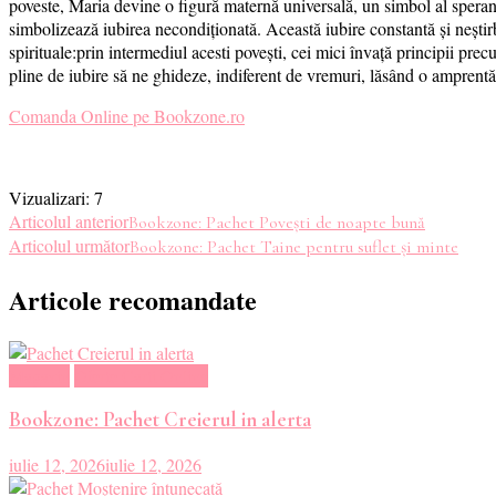
poveste, Maria devine o figură maternă universală, un simbol al speranțe
simbolizează iubirea necondiționată. Această iubire constantă și neștir
spirituale:prin intermediul acesti povești, cei mici învață principii pr
pline de iubire să ne ghideze, indiferent de vremuri, lăsând o amprentă
Comanda Online pe Bookzone.ro
Vizualizari:
7
Navigare
Articolul anterior
Bookzone: Pachet Povești de noapte bună
Articolul următor
Bookzone: Pachet Taine pentru suflet și minte
în
Articole recomandate
articole
Magazin
Oferte Carti Online
Bookzone: Pachet Creierul in alerta
iulie 12, 2026
iulie 12, 2026