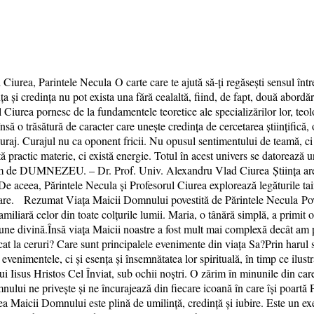
 Ciurea, Parintele Necula O carte care te ajută să-ți regăsești sensul înt
ința și credința nu pot exista una fără cealaltă, fiind, de fapt, două ab
l Ciurea pornesc de la fundamentele teoretice ale specializărilor lor, teol
să o trăsătură de caracter care unește credința de cercetarea științifică,
a curaj. Curajul nu ca oponent fricii. Nu opusul sentimentului de teamă,
tă practic materie, ci există energie. Totul în acest univers se datoreaz
 de DUMNEZEU. – Dr. Prof. Univ. Alexandru Vlad Ciurea Știința are nev
e aceea, Părintele Necula și Profesorul Ciurea explorează legăturile tai
pare. Rezumat Viața Maicii Domnului povestită de Părintele Necula Poves
amiliară celor din toate colțurile lumii. Maria, o tânără simplă, a primit
une divină.Însă viața Maicii noastre a fost mult mai complexă decât am p
at la ceruri? Care sunt principalele evenimente din viața Sa?Prin harul să
evenimentele, ci și esența și însemnătatea lor spirituală, în timp ce ilus
isus Hristos Cel Înviat, sub ochii noștri. O zărim în minunile din care n
ului ne privește și ne încurajează din fiecare icoană în care își poartă 
a Maicii Domnului este plină de umilință, credință și iubire. Este un ex