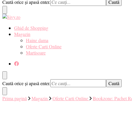
Cauți
Caută orice și apasă enter.
ceva?
Sivy.ro ❤️
Sivy.ro este un sursa de inspiratie si un ghid de cumparare online pent
Ghid de Shopping
Magazin
Haine dama
Oferte Carti Online
Martisoare
Cauți
Caută orice și apasă enter.
ceva?
Prima pagină
Magazin
Oferte Carti Online
Bookzone: Pachet Re