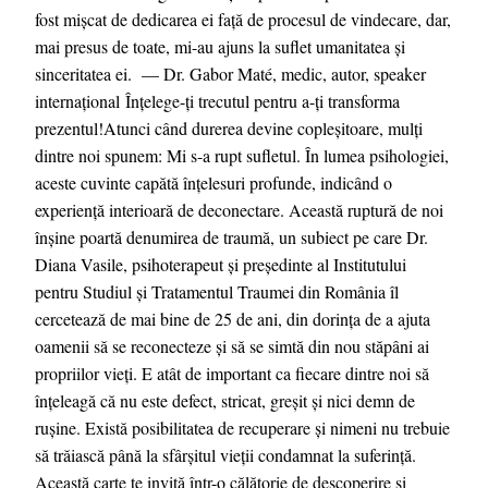
fost mișcat de dedicarea ei faţă de procesul de vindecare, dar,
mai presus de toate, mi-au ajuns la suflet umanitatea și
sinceritatea ei. –– Dr. Gabor Maté, medic, autor, speaker
internațional Înțelege-ți trecutul pentru a-ți transforma
prezentul!Atunci când durerea devine copleșitoare, mulți
dintre noi spunem: Mi s-a rupt sufletul. În lumea psihologiei,
aceste cuvinte capătă înțelesuri profunde, indicând o
experiență interioară de deconectare. Această ruptură de noi
înșine poartă denumirea de traumă, un subiect pe care Dr.
Diana Vasile, psihoterapeut și președinte al Institutului
pentru Studiul și Tratamentul Traumei din România îl
cercetează de mai bine de 25 de ani, din dorința de a ajuta
oamenii să se reconecteze și să se simtă din nou stăpâni ai
propriilor vieți. E atât de important ca fiecare dintre noi să
înțeleagă că nu este defect, stricat, greșit și nici demn de
rușine. Există posibilitatea de recuperare și nimeni nu trebuie
să trăiască până la sfârșitul vieții condamnat la suferință.
Această carte te invită într-o călătorie de descoperire și