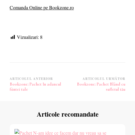
Comanda Online pe Bookzone.ro
Vizualizari:
8
Navigare
ARTICOLUL ANTERIOR
ARTICOLUL URMĂTOR
Bookzone: Pachet In adancul
Bookzone: Pachet Blând cu
în
fiintei tale
sufletul tău
articole
Articole recomandate