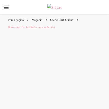
Sivy.ro
Sivy.ro este un sursa de inspiratie si un ghid de cumparare
online pentru tine.
Prima pagină
Magazin
Oferte Carti Online
Bookzone: Pachet Refacerea sufletului