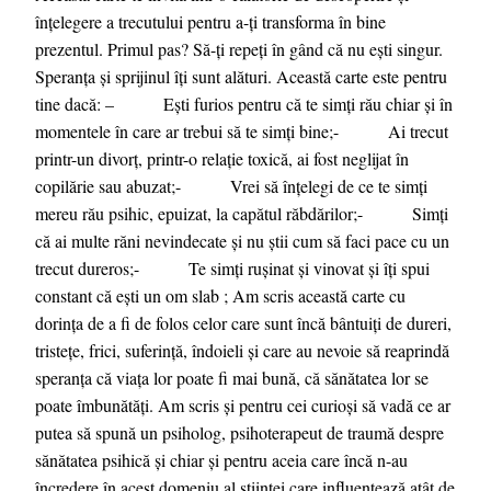
înțelegere a trecutului pentru a-ți transforma în bine
prezentul. Primul pas? Să-ți repeți în gând că nu ești singur.
Speranța și sprijinul îți sunt alături. Această carte este pentru
tine dacă: – Ești furios pentru că te simți rău chiar și în
momentele în care ar trebui să te simți bine;- Ai trecut
printr-un divorț, printr-o relație toxică, ai fost neglijat în
copilărie sau abuzat;- Vrei să înțelegi de ce te simți
mereu rău psihic, epuizat, la capătul răbdărilor;- Simți
că ai multe răni nevindecate și nu știi cum să faci pace cu un
trecut dureros;- Te simți rușinat și vinovat și îți spui
constant că ești un om slab ; Am scris această carte cu
dorința de a fi de folos celor care sunt încă bântuiți de dureri,
tristețe, frici, suferință, îndoieli și care au nevoie să reaprindă
speranța că viața lor poate fi mai bună, că sănătatea lor se
poate îmbunătăți. Am scris și pentru cei curioși să vadă ce ar
putea să spună un psiholog, psihoterapeut de traumă despre
sănătatea psihică și chiar și pentru aceia care încă n-au
încredere în acest domeniu al științei care influențează atât de