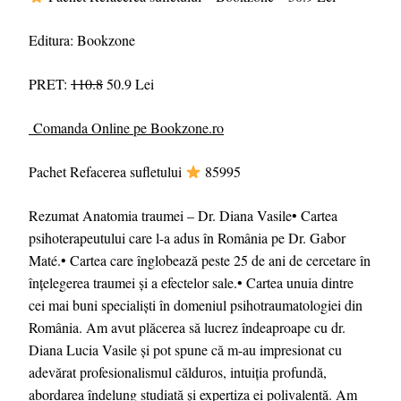
Editura: Bookzone
PRET:
110.8
50.9 Lei
Comanda Online pe Bookzone.ro
Pachet Refacerea sufletului
85995
Rezumat Anatomia traumei – Dr. Diana Vasile• Cartea
psihoterapeutului care l-a adus în România pe Dr. Gabor
Maté.• Cartea care înglobează peste 25 de ani de cercetare în
înțelegerea traumei și a efectelor sale.• Cartea unuia dintre
cei mai buni specialiști în domeniul psihotraumatologiei din
România. Am avut plăcerea să lucrez îndeaproape cu dr.
Diana Lucia Vasile şi pot spune că m-au impresionat cu
adevărat profesionalismul călduros, intuiția profundă,
abordarea îndelung studiată și expertiza ei polivalentă. Am