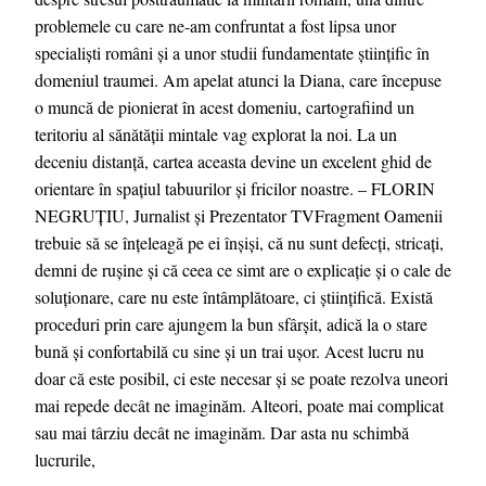
problemele cu care ne-am confruntat a fost lipsa unor
specialiști români și a unor studii fundamentate științific în
domeniul traumei. Am apelat atunci la Diana, care începuse
o muncă de pionierat în acest domeniu, cartografiind un
teritoriu al sănătății mintale vag explorat la noi. La un
deceniu distanță, cartea aceasta devine un excelent ghid de
orientare în spațiul tabuurilor și fricilor noastre. – FLORIN
NEGRUȚIU, Jurnalist și Prezentator TVFragment Oamenii
trebuie să se înțeleagă pe ei înşişi, că nu sunt defecți, stricați,
demni de rușine și că ceea ce simt are o explicație şi o cale de
soluționare, care nu este întâmplătoare, ci științifică. Există
proceduri prin care ajungem la bun sfârșit, adică la o stare
bună și confortabilă cu sine și un trai ușor. Acest lucru nu
doar că este posibil, ci este necesar și se poate rezolva uneori
mai repede decât ne imaginăm. Alteori, poate mai complicat
sau mai târziu decât ne imaginăm. Dar asta nu schimbă
lucrurile,