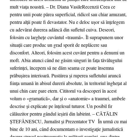
mult viața noastră. – Dr. Diana VasileRecenzii Ceea ce
pentru unii poate părea superficial, ridicol sau chiar amuzant,
pentru alții poate fi devastator. Nu e deloc ușor să înțelegem
cu adevărat durerea adâncă din sufletul cuiva. Deseori,
folosim cu larghețe cuvântul «traumă». Îl suprapunem unor
situații care produc un grad sporit de neplăcere sau
disconfort. Alteori, folosim acest cuvânt pentru a denumi un
moft. Abia atunci când ne găsim singuri în fața tăvălugului
suferinței, începem să ne dăm seama ce poate însemna
prăbușirea interioară. Pustiirea și ruperea sufletului aruncă
ființa umană în abisul durerii absolute, în teritoriul înghețat al
unui chin care pare etern. Cititorul va descoperi în acest
volum o «gramatică», dar și o «anatomie» a traumei, ambele
descrise și explicate pe înțelesul tuturor. Un posibil fir
călăuzitor pentru gândul ieșirii din labirint. – CĂTĂLIN
ȘTEFĂNESCU, Jurnalist și Prezentator TV În urmă cu mai
bine de 10 ani, când documentam o investigație jurnalistică
despre stresul posttraumatic la militarii români, una dintre