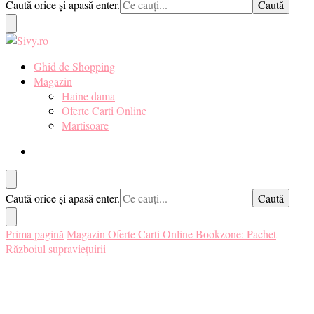
Cauți
Caută orice și apasă enter.
pentru tine. ❤️
ceva?
Sivy.ro ❤️
Sivy.ro este un sursa de inspiratie si un ghid de cumparare online
Ghid de Shopping
pentru tine. ❤️
Magazin
Haine dama
Oferte Carti Online
Martisoare
Cauți
Caută orice și apasă enter.
ceva?
Prima pagină
Magazin
Oferte Carti Online
Bookzone: Pachet
Războiul supraviețuirii