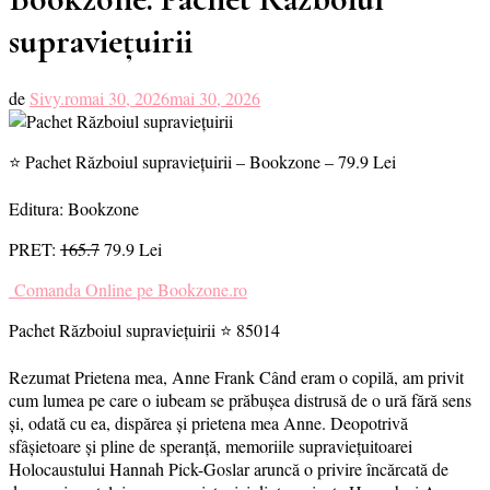
supraviețuirii
de
Sivy.ro
mai 30, 2026
mai 30, 2026
⭐ Pachet Războiul supraviețuirii – Bookzone – 79.9 Lei
Editura: Bookzone
PRET:
165.7
79.9 Lei
Comanda Online pe Bookzone.ro
Pachet Războiul supraviețuirii ⭐ 85014
Rezumat Prietena mea, Anne Frank Când eram o copilă, am privit
cum lumea pe care o iubeam se prăbușea distrusă de o ură fără sens
și, odată cu ea, dispărea și prietena mea Anne. Deopotrivă
sfâșietoare și pline de speranță, memoriile supraviețuitoarei
Holocaustului Hannah Pick-Goslar aruncă o privire încărcată de