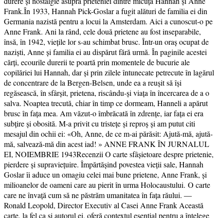
durere și nostalgie asupra prieteniei dintre micuța Hannah și Anne
Frank.În 1933, Hannah Pick-Goslar a fugit alături de familia ei din
Germania nazistă pentru a locui la Amsterdam. Aici a cunoscut-o pe
Anne Frank. Ani la rând, cele două prietene au fost inseparabile,
însă, în 1942, viețile lor s-au schimbat brusc. Într-un oraș ocupat de
naziști, Anne și familia ei au dispărut fără urmă. În paginile acestei
cărți, ecourile durerii te poartă prin momentele de bucurie ale
copilăriei lui Hannah, dar și prin zilele întunecate petrecute în lagărul
de concentrare de la Bergen-Belsen, unde ea a reușit să își
regăsească, în sfârșit, prietena, riscându-și viața în încercarea de a o
salva. Noaptea trecută, chiar în timp ce dormeam, Hanneli a apărut
brusc în fața mea. Am văzut-o îmbrăcată în zdrențe, iar fața ei era
subțire și obosită. M-a privit cu tristețe și reproș și am putut citi
mesajul din ochii ei: «Oh, Anne, de ce m-ai părăsit: Ajută-mă, ajută-
mă, salvează-mă din acest iad! » ANNE FRANK ÎN JURNALUL
EI, NOIEMBRIE 1943Recenzii O carte sfâșietoare despre prietenie,
pierdere și supraviețuire. Împărtășind povestea vieții sale, Hannah
Goslar îi aduce un omagiu celei mai bune prietene, Anne Frank, și
milioanelor de oameni care au pierit în urma Holocaustului. O carte
care ne învață cum să ne păstrăm umanitatea în fața răului. ―
Ronald Leopold, Director Executiv al Casei Anne Frank Această
carte, la fel ca și autorul ei, oferă contextul esențial pentru a înțelege