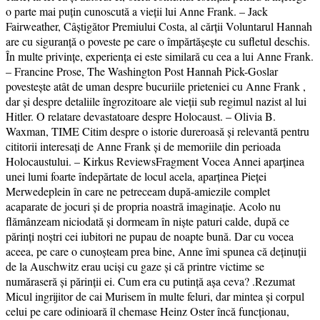
o parte mai puțin cunoscută a vieții lui Anne Frank. – Jack
Fairweather, Câștigător Premiului Costa, al cărții Voluntarul Hannah
are cu siguranță o poveste pe care o împărtășește cu sufletul deschis.
În multe privințe, experiența ei este similară cu cea a lui Anne Frank.
– Francine Prose, The Washington Post Hannah Pick-Goslar
povestește atât de uman despre bucuriile prieteniei cu Anne Frank ,
dar și despre detaliile îngrozitoare ale vieții sub regimul nazist al lui
Hitler. O relatare devastatoare despre Holocaust. – Olivia B.
Waxman, TIME Citim despre o istorie dureroasă și relevantă pentru
cititorii interesați de Anne Frank și de memoriile din perioada
Holocaustului. – Kirkus ReviewsFragment Vocea Annei aparținea
unei lumi foarte îndepărtate de locul acela, aparținea Pieței
Merwedeplein în care ne petreceam după-amiezile complet
acaparate de jocuri și de propria noastră imaginație. Acolo nu
flămânzeam niciodată și dormeam în niște paturi calde, după ce
părinți noștri cei iubitori ne pupau de noapte bună. Dar cu vocea
aceea, pe care o cunoșteam prea bine, Anne îmi spunea că deținuții
de la Auschwitz erau uciși cu gaze și că printre victime se
număraseră și părinții ei. Cum era cu putință așa ceva? .Rezumat
Micul ingrijitor de cai Murisem în multe feluri, dar mintea și corpul
celui pe care odinioară îl chemase Heinz Oster încă funcționau,