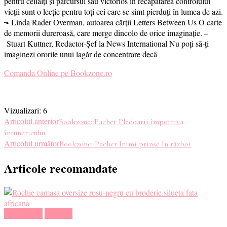
pentru ceilalți și parcursul său victorios în recăpătarea controlului
vieții sunt o lecție pentru toți cei care se simt pierduți în lumea de azi.
̶- Linda Rader Overman, autoarea cărții Letters Between Us O carte
de memorii dureroasă, care merge dincolo de orice imaginație. –
Stuart Kuttner, Redactor-Șef la News International Nu poți să-ți
imaginezi ororile unui lagăr de concentrare decâ
Comanda Online pe Bookzone.ro
Vizualizari:
6
Navigare
Articolul anterior
Bookzone: Pachet Pledoarii împotriva
întunericului
în
Articolul următor
Bookzone: Pachet Inimi prinse în război
articole
Articole recomandate
Haine dama
Magazin