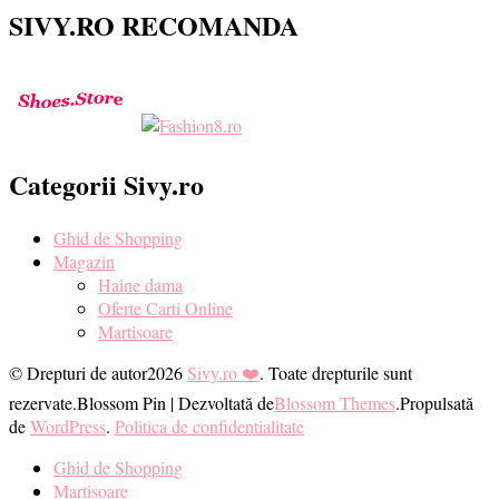
SIVY.RO RECOMANDA
Categorii Sivy.ro
Ghid de Shopping
Magazin
Haine dama
Oferte Carti Online
Martisoare
© Drepturi de autor2026
Sivy.ro ❤️
. Toate drepturile sunt
rezervate.
Blossom Pin | Dezvoltată de
Blossom Themes
.Propulsată
de
WordPress
.
Politica de confidentialitate
Ghid de Shopping
Martisoare