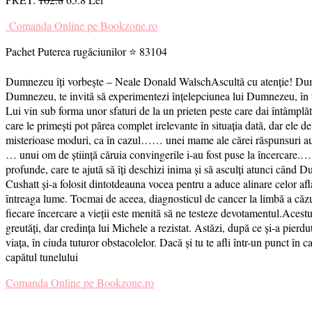
Comanda Online pe Bookzone.ro
Pachet Puterea rugăciunilor ⭐ 83104
Dumnezeu îți vorbește – Neale Donald WalschAscultă cu atenție! Dumneze
Dumnezeu, te invită să experimentezi înțelepciunea lui Dumnezeu, în toa
Lui vin sub forma unor sfaturi de la un prieten peste care dai întâmplă
care le primești pot părea complet irelevante în situația dată, dar ele 
misterioase moduri, ca în cazul…… unei mame ale cărei răspunsuri au ven
… unui om de știință căruia convingerile i-au fost puse la încercare.… 
profunde, care te ajută să îți deschizi inima și să asculți atunci când 
Cushatt și-a folosit dintotdeauna vocea pentru a aduce alinare celor afl
întreaga lume. Tocmai de aceea, diagnosticul de cancer la limbă a căzut 
fiecare încercare a vieții este menită să ne testeze devotamentul.Acestui
greutăți, dar credința lui Michele a rezistat. Astăzi, după ce și-a pierdu
viața, în ciuda tuturor obstacolelor. Dacă și tu te afli într-un punct în 
capătul tunelului
Comanda Online pe Bookzone.ro