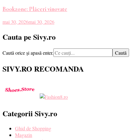
Bookzone: Plăceri vinovate
mai 30, 2026
mai 30, 2026
Cauta pe Sivy.ro
Cauți
Caută orice și apasă enter.
ceva?
SIVY.RO RECOMANDA
Categorii Sivy.ro
Ghid de Shopping
Magazin