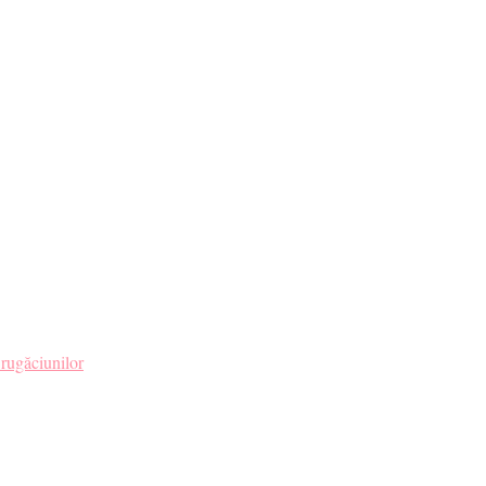
ru tine. ❤️
rugăciunilor