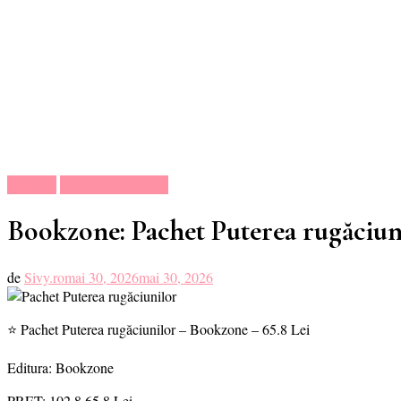
Magazin
Oferte Carti Online
Bookzone: Pachet Puterea rugăciun
de
Sivy.ro
mai 30, 2026
mai 30, 2026
⭐ Pachet Puterea rugăciunilor – Bookzone – 65.8 Lei
Editura: Bookzone
PRET:
102.8
65.8 Lei