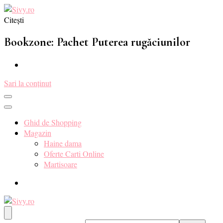
Citești
Sivy.ro ❤️
Sivy.ro este un sursa de inspiratie si un ghid de cumparare online pent
Bookzone: Pachet Puterea rugăciunilor
Sari la conținut
Ghid de Shopping
Magazin
Haine dama
Oferte Carti Online
Martisoare
Sivy.ro ❤️
Sivy.ro este un sursa de inspiratie si un ghid de cumparare online pent