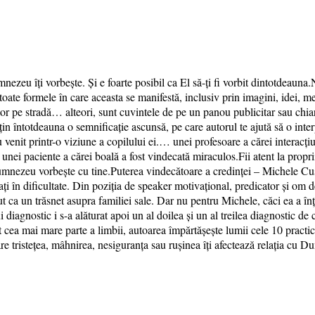
u îți vorbește. Și e foarte posibil ca El să-ți fi vorbit dintotdeauna.
te formele în care aceasta se manifestă, inclusiv prin imagini, idei, met
tor pe stradă… alteori, sunt cuvintele de pe un panou publicitar sau chia
dețin întotdeauna o semnificație ascunsă, pe care autorul te ajută să o int
it printr-o viziune a copilului ei.… unei profesoare a cărei interacțiun
unei paciente a cărei boală a fost vindecată miraculos.Fii atent la propr
Dumnezeu vorbește cu tine.Puterea vindecătoare a credinței – Michele Cush
ați în dificultate. Din poziția de speaker motivațional, predicator și om d
ca un trăsnet asupra familiei sale. Dar nu pentru Michele, căci ea a înțe
 diagnostic i s-a alăturat apoi un al doilea și un al treilea diagnostic de
t cea mai mare parte a limbii, autoarea împărtășește lumii cele 10 practici
care tristețea, mâhnirea, nesiguranța sau rușinea îți afectează relația cu 