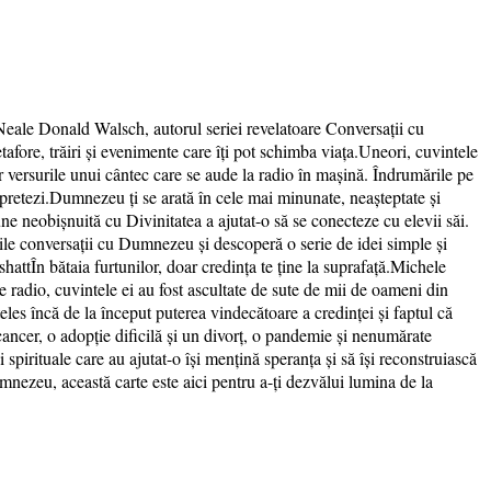
Neale Donald Walsch, autorul seriei revelatoare Conversații cu
afore, trăiri și evenimente care îți pot schimba viața.Uneori, cuvintele
r versurile unui cântec care se aude la radio în mașină. Îndrumările pe
erpretezi.Dumnezeu ți se arată în cele mai minunate, neașteptate și
e neobișnuită cu Divinitatea a ajutat-o să se conecteze cu elevii săi.
iile conversații cu Dumnezeu și descoperă o serie de idei simple și
attÎn bătaia furtunilor, doar credința te ține la suprafață.Michele
e radio, cuvintele ei au fost ascultate de sute de mii de oameni din
les încă de la început puterea vindecătoare a credinței și faptul că
 cancer, o adopție dificilă și un divorț, o pandemie și nenumărate
 spirituale care au ajutat-o își mențină speranța și să își reconstruiască
Dumnezeu, această carte este aici pentru a-ți dezvălui lumina de la