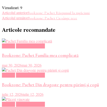
Vizualizari:
9
Navigare
Articolul anterior
Bookzone: Pachet Răspunsul la rugăciuni
Articolul următor
Bookzone: Pachet Cu sânge rece
în
Articole recomandate
articole
Magazin
Oferte Carti Online
Bookzone: Pachet Familia mea complicată
mai 30, 2026
mai 30, 2026
Magazin
Oferte Carti Online
Bookzone: Pachet Din dragoste pentru părinți și copii
iulie 12, 2026
iulie 12, 2026
Magazin
Oferte Carti Online