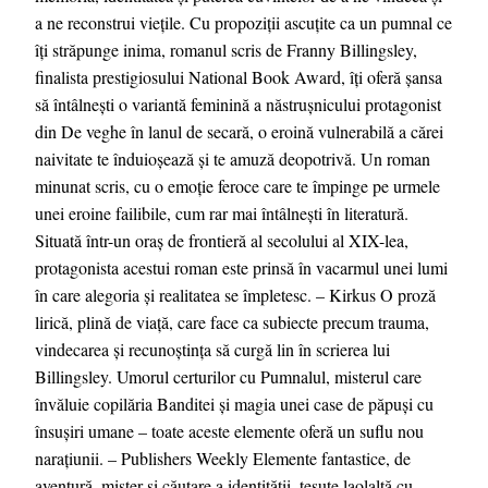
a ne reconstrui viețile. Cu propoziții ascuțite ca un pumnal ce
îți străpunge inima, romanul scris de Franny Billingsley,
finalista prestigiosului National Book Award, îți oferă șansa
să întâlnești o variantă feminină a năstrușnicului protagonist
din De veghe în lanul de secară, o eroină vulnerabilă a cărei
naivitate te înduioșează și te amuză deopotrivă. Un roman
minunat scris, cu o emoție feroce care te împinge pe urmele
unei eroine failibile, cum rar mai întâlnești în literatură.
Situată într-un oraș de frontieră al secolului al XIX-lea,
protagonista acestui roman este prinsă în vacarmul unei lumi
în care alegoria și realitatea se împletesc. – Kirkus O proză
lirică, plină de viață, care face ca subiecte precum trauma,
vindecarea și recunoștința să curgă lin în scrierea lui
Billingsley. Umorul certurilor cu Pumnalul, misterul care
învăluie copilăria Banditei și magia unei case de păpuși cu
însușiri umane – toate aceste elemente oferă un suflu nou
narațiunii. – Publishers Weekly Elemente fantastice, de
aventură, mister și căutare a identității, țesute laolaltă cu