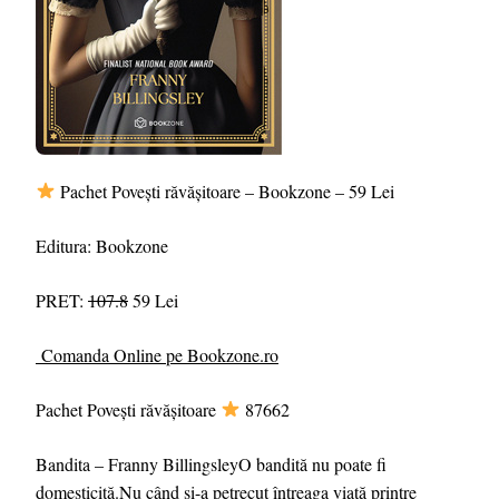
Pachet Povești răvășitoare – Bookzone – 59 Lei
Editura: Bookzone
PRET:
107.8
59 Lei
Comanda Online pe Bookzone.ro
Pachet Povești răvășitoare
87662
Bandita – Franny BillingsleyO bandită nu poate fi
domesticită.Nu când și-a petrecut întreaga viață printre