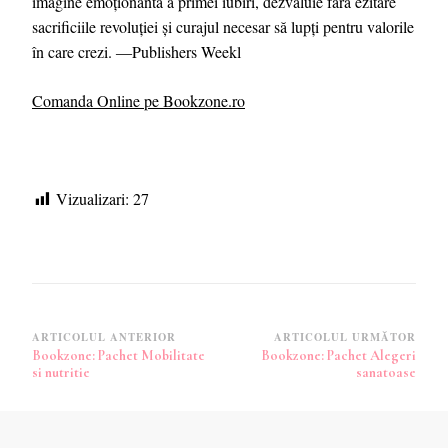
imagine emoționantă a primei iubiri, dezvăluie fără ezitare
sacrificiile revoluţiei şi curajul necesar să lupţi pentru valorile
în care crezi. ―Publishers Weekl
Comanda Online pe Bookzone.ro
Vizualizari:
27
Navigare
ARTICOLUL ANTERIOR
ARTICOLUL URMĂTOR
Bookzone: Pachet Mobilitate
Bookzone: Pachet Alegeri
în
si nutritie
sanatoase
articole