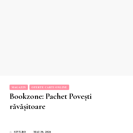
MAGAZIN
OFERTE CARTI ONLINE
Bookzone: Pachet Povești
răvășitoare
SIVY.RO
MAI 30, 2026
de