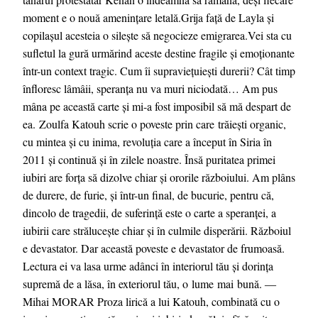
moment e o nouă ameninţare letală.Grija faţă de Layla şi
copilaşul acesteia o sileşte să negocieze emigrarea.Vei sta cu
sufletul la gură urmărind aceste destine fragile şi emoţionante
într-un context tragic. Cum îi supraviețuiești durerii? Cât timp
înfloresc lâmâii, speranța nu va muri niciodată… Am pus
mâna pe această carte și mi-a fost imposibil să mă despart de
ea. Zoulfa Katouh scrie o poveste prin care trăiești organic,
cu mintea și cu inima, revoluția care a început în Siria în
2011 și continuă și în zilele noastre. Însă puritatea primei
iubiri are forța să dizolve chiar și ororile războiului. Am plâns
de durere, de furie, și într-un final, de bucurie, pentru că,
dincolo de tragedii, de suferință este o carte a speranței, a
iubirii care strălucește chiar și în culmile disperării. Războiul
e devastator. Dar această poveste e devastator de frumoasă.
Lectura ei va lasa urme adânci în interiorul tău și dorința
supremă de a lăsa, în exteriorul tău, o lume mai bună. ―
Mihai MORAR Proza lirică a lui Katouh, combinată cu o