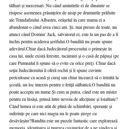
tâlhari și mercenari. Nu când amintirile ei de dinainte se
risipesc asemenea grăunțelor de nisip pe drumurile prăfuite
ale Trandafirului Albastru, orășelul în care mama ei a
abandonat-o când avea cinci ani. Și, mai presus de toate, nu
atunci când Domnu’ Jack, salvatorul ei, este la un pas de a fi
închis pentru uciderea șerifului.O bandită nu poate spune
adevărul.Chiar dacă Judecătorul procesului o primește în
casa lui, unde există ferestre, tacâmuri și o casă de păpuși (pe
care Pumnalul îi spune să o evite cu orice preț). Chiar dacă
soția Judecătorului îi oferă rochii și îi spune cuvinte
periculoase ca acasă și curaj sau chiar încearcă să o trimită la
școală, un loc interzis pentru o fetiță sălbatică.O bandită nu
poate accepta un nume.Și cum ar putea, când este un mister
pentru ea însăși, prinsă între nevoia de afecțiune și loialitate?
Când lumea ei este atât de plină de schimbări, speranțe și
suferințe pe care nici magia nu le poate șterge cu
desăvârșire?Bandita este un puzzle fantastic care explorează
memoria, identitatea și puterea cuvintelor de a ne vindeca și