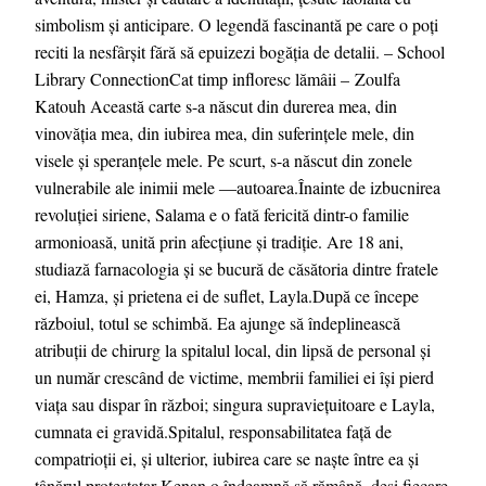
simbolism și anticipare. O legendă fascinantă pe care o poți
reciti la nesfârșit fără să epuizezi bogăția de detalii. – School
Library ConnectionCat timp infloresc lămâii – Zoulfa
Katouh Această carte s-a născut din durerea mea, din
vinovăţia mea, din iubirea mea, din suferinţele mele, din
visele şi speranţele mele. Pe scurt, s-a născut din zonele
vulnerabile ale inimii mele ―autoarea.Înainte de izbucnirea
revoluţiei siriene, Salama e o fată fericită dintr-o familie
armonioasă, unită prin afecţiune şi tradiţie. Are 18 ani,
studiază farnacologia şi se bucură de căsătoria dintre fratele
ei, Hamza, şi prietena ei de suflet, Layla.După ce începe
războiul, totul se schimbă. Ea ajunge să îndeplinească
atribuţii de chirurg la spitalul local, din lipsă de personal şi
un număr crescând de victime, membrii familiei ei îşi pierd
viaţa sau dispar în război; singura supravieţuitoare e Layla,
cumnata ei gravidă.Spitalul, responsabilitatea faţă de
compatrioţii ei, şi ulterior, iubirea care se naşte între ea şi
tânărul protestatar Kenan o îndeamnă să rămână, deşi fiecare