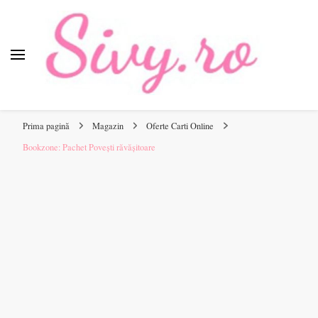
Sivy.ro
Sivy.ro este un sursa de inspiratie si un ghid de cumparare
online pentru tine.
Prima pagină
Magazin
Oferte Carti Online
Bookzone: Pachet Povești răvășitoare