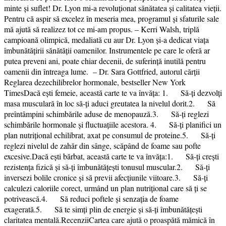
minte și suflet! Dr. Lyon mi-a revoluționat sănătatea și calitatea vieții.
Pentru că aspir să excelez în meseria mea, programul și sfaturile sale
mă ajută să realizez tot ce mi-am propus. – Kerri Walsh, triplă
campioană olimpică, medaliată cu aur Dr. Lyon și-a dedicat viața
îmbunătățirii sănătății oamenilor. Instrumentele pe care le oferă ar
putea preveni ani, poate chiar decenii, de suferință inutilă pentru
oamenii din întreaga lume. – Dr. Sara Gottfried, autorul cărții
Reglarea dezechilibrelor hormonale, bestseller New York
TimesDacă ești femeie, această carte te va învăța: 1. Să-ți dezvolți
masa musculară în loc să-ți aduci greutatea la nivelul dorit.2. Să
preîntâmpini schimbările aduse de menopauză.3. Să-ți reglezi
schimbările hormonale și fluctuațiile acestora. 4. Să-ți planifici un
plan nutrițional echilibrat, axat pe consumul de proteine.5. Să-ți
reglezi nivelul de zahăr din sânge, scăpând de foame sau pofte
excesive.Dacă ești bărbat, această carte te va învăța:1. Să-ți crești
rezistența fizică și să-ți îmbunătățești tonusul muscular.2. Să-ți
inversezi bolile cronice și să previi afecțiunile viitoare.3. Să-ți
calculezi caloriile corect, urmând un plan nutrițional care să ți se
potrivească.4. Să reduci poftele și senzația de foame
exagerată.5. Să te simți plin de energie și să-ți îmbunătățești
claritatea mentală.RecenziiCartea care ajută o proaspătă mămică în