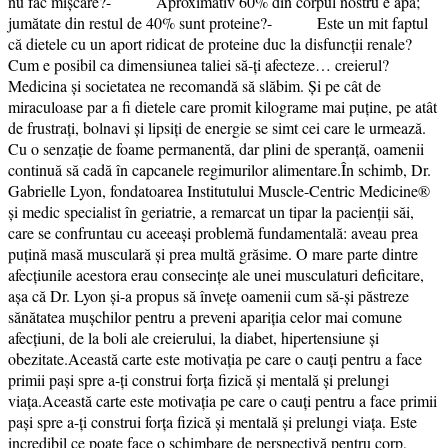
nu fac mișcare?- Aproximativ 60% din corpul nostru e apă;
jumătate din restul de 40% sunt proteine?- Este un mit faptul
că dietele cu un aport ridicat de proteine duc la disfuncții renale?
Cum e posibil ca dimensiunea taliei să-ți afecteze… creierul?
Medicina și societatea ne recomandă să slăbim. Și pe cât de
miraculoase par a fi dietele care promit kilograme mai puține, pe atât
de frustrați, bolnavi și lipsiți de energie se simt cei care le urmează.
Cu o senzație de foame permanentă, dar plini de speranță, oamenii
continuă să cadă în capcanele regimurilor alimentare.În schimb, Dr.
Gabrielle Lyon, fondatoarea Institutului Muscle-Centric Medicine®
și medic specialist în geriatrie, a remarcat un tipar la pacienții săi,
care se confruntau cu aceeași problemă fundamentală: aveau prea
puțină masă musculară și prea multă grăsime. O mare parte dintre
afecțiunile acestora erau consecințe ale unei musculaturi deficitare,
așa că Dr. Lyon și-a propus să învețe oamenii cum să-și păstreze
sănătatea mușchilor pentru a preveni apariția celor mai comune
afecțiuni, de la boli ale creierului, la diabet, hipertensiune și
obezitate.Această carte este motivația pe care o cauți pentru a face
primii pași spre a-ți construi forța fizică și mentală și prelungi
viața.Această carte este motivația pe care o cauți pentru a face primii
pași spre a-ți construi forța fizică și mentală și prelungi viața. Este
incredibil ce poate face o schimbare de perspectivă pentru corp,