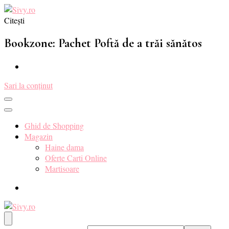
Citești
Sivy.ro ❤️
Sivy.ro este un sursa de inspiratie si un ghid de cumparare online
pentru tine. ❤️
Bookzone: Pachet Poftă de a trăi sănătos
Sari la conținut
Ghid de Shopping
Magazin
Haine dama
Oferte Carti Online
Martisoare
Sivy.ro ❤️
Sivy.ro este un sursa de inspiratie si un ghid de cumparare online