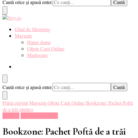
Cauți
Caută orice și apasă enter.
pentru tine. ❤️
ceva?
Sivy.ro ❤️
Sivy.ro este un sursa de inspiratie si un ghid de cumparare online
Ghid de Shopping
pentru tine. ❤️
Magazin
Haine dama
Oferte Carti Online
Martisoare
Cauți
Caută orice și apasă enter.
ceva?
Prima pagină
Magazin
Oferte Carti Online
Bookzone: Pachet Poftă
de a trăi sănătos
Magazin
Oferte Carti Online
Bookzone: Pachet Poftă de a trăi