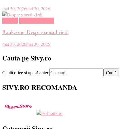
mai 30, 2026
mai 30, 2026
Magazin
Oferte Carti Online
Bookzone: Despre sensul vietii
mai 30, 2026
mai 30, 2026
Cauta pe Sivy.ro
Cauți
Caută orice și apasă enter.
ceva?
SIVY.RO RECOMANDA
Categorii Sivy.ro