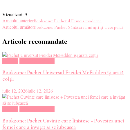
Vizualizari:
9
Navigare
Articolul anterior
Bookzone: Pachetul Femeii moderne
Articolul următor
Bookzone: Pachet Sănătatea minții și a corpului
în
Articole recomandate
articole
Magazin
Oferte Carti Online
Bookzone: Pachet Universul Freidei McFadden își arată
colții
iulie 12, 2026
iulie 12, 2026
Magazin
Oferte Carti Online
Bookzone: Pachet Cuvinte care linistesc + Povestea unei
femei care a învățat să se iubească