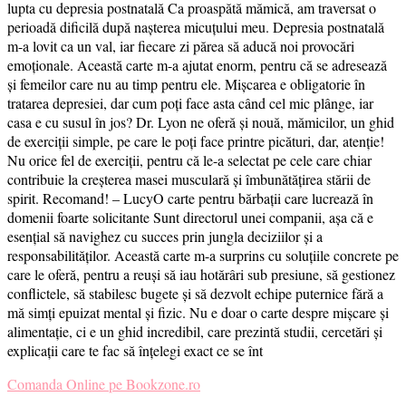
lupta cu depresia postnatală Ca proaspătă mămică, am traversat o
perioadă dificilă după nașterea micuțului meu. Depresia postnatală
m-a lovit ca un val, iar fiecare zi părea să aducă noi provocări
emoționale. Această carte m-a ajutat enorm, pentru că se adresează
și femeilor care nu au timp pentru ele. Mișcarea e obligatorie în
tratarea depresiei, dar cum poți face asta când cel mic plânge, iar
casa e cu susul în jos? Dr. Lyon ne oferă și nouă, mămicilor, un ghid
de exerciții simple, pe care le poți face printre picături, dar, atenție!
Nu orice fel de exerciții, pentru că le-a selectat pe cele care chiar
contribuie la creșterea masei musculară și îmbunătățirea stării de
spirit. Recomand! – LucyO carte pentru bărbații care lucrează în
domenii foarte solicitante Sunt directorul unei companii, așa că e
esențial să navighez cu succes prin jungla deciziilor și a
responsabilităților. Această carte m-a surprins cu soluțiile concrete pe
care le oferă, pentru a reuși să iau hotărâri sub presiune, să gestionez
conflictele, să stabilesc bugete și să dezvolt echipe puternice fără a
mă simți epuizat mental și fizic. Nu e doar o carte despre mișcare și
alimentație, ci e un ghid incredibil, care prezintă studii, cercetări și
explicații care te fac să înțelegi exact ce se înt
Comanda Online pe Bookzone.ro