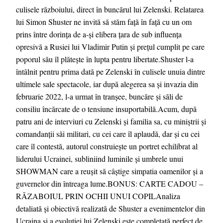
culisele războiului, direct în buncărul lui Zelenski. Relatarea
lui Simon Shuster ne invită să stăm față în față cu un om
prins între dorința de a-și elibera țara de sub influența
opresivă a Rusiei lui Vladimir Putin și prețul cumplit pe care
poporul său îl plătește în lupta pentru libertate.Shuster l-a
întâlnit pentru prima dată pe Zelenski în culisele unuia dintre
ultimele sale spectacole, iar după alegerea sa și invazia din
februarie 2022, l-a urmat în tranșee, buncăre și săli de
consiliu încărcate de o tensiune insuportabilă.Acum, după
patru ani de interviuri cu Zelenski și familia sa, cu miniștrii și
comandanții săi militari, cu cei care îl aplaudă, dar și cu cei
care îl contestă, autorul construiește un portret echilibrat al
liderului Ucrainei, subliniind luminile și umbrele unui
SHOWMAN care a reușit să câștige simpatia oamenilor și a
guvernelor din întreaga lume.BONUS: CARTE CADOU –
RĂZABOIUL PRIN OCHII UNUI COPILAnaliza
detaliată și obiectivă realizată de Shuster a evenimentelor din
Ucraina și a evoluției lui Zelenski este completată perfect de