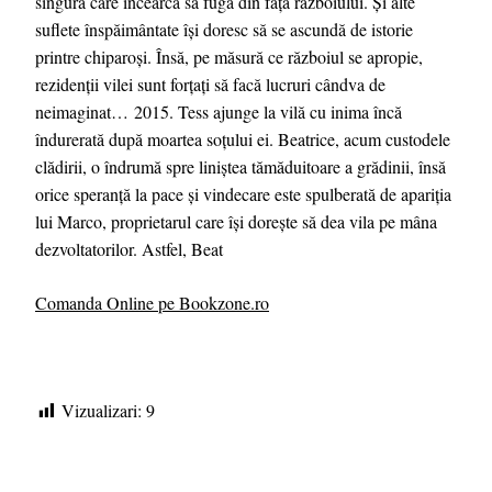
singura care încearcă să fugă din fața războiului. Și alte
suflete înspăimântate își doresc să se ascundă de istorie
printre chiparoși. Însă, pe măsură ce războiul se apropie,
rezidenții vilei sunt forțați să facă lucruri cândva de
neimaginat… 2015. Tess ajunge la vilă cu inima încă
îndurerată după moartea soțului ei. Beatrice, acum custodele
clădirii, o îndrumă spre liniștea tămăduitoare a grădinii, însă
orice speranță la pace și vindecare este spulberată de apariția
lui Marco, proprietarul care își dorește să dea vila pe mâna
dezvoltatorilor. Astfel, Beat
Comanda Online pe Bookzone.ro
Vizualizari:
9