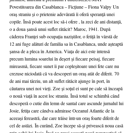
Povestitoarea din Casablanca – Ficțiune – Fiona Valpy Un
oraș straniu și o prietenie adevărată îi oferă speranță unei
copile. Însă poate acest loc să-i ofere , la zeci de ani distanță,
o a doua șansă unui suflet rătăcit? Maroc, 1941. După
căderea Franței sub ocupația naziștilor, o fetiță în vârstă de
12 ani fuge alături de familia sa în Casablanca, unde așteaptă
șansa de a pleca în America. Viața de aici este intensă
precum lumina soarelui în deşert și fiecare peisaj, fiecare
mireasmă, fiecare sunet îi par copleșitoare unei fete care nu
crezuse niciodată că va descoperi un oraș atât de diferit. 70
de ani mai târziu, un alt suflet rătăcit ajunge în port, în
căutarea unei noi vieți. Zoe și soțul ei sunt pe cale să înceapă
o nouă viață în acest loc straniu. Însă totul se schimbă când
descoperă o cutie din lemn de santal care ascunde jurnalul lui
Josie, fetița care cândva admirase Oceanul Atlantic de la
aceeași fereastră, dar care trăise într-un oraș foarte diferit de
cel de astăzi. În curând, Zoe începe să-și privească noua casă
prin ochii lui Josie. Însă va reuși această nouă perspectivă să