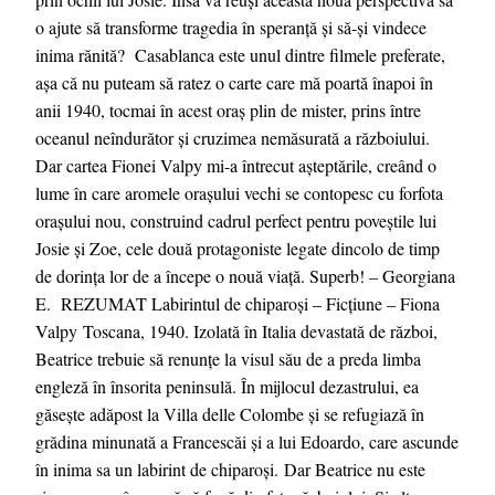
o ajute să transforme tragedia în speranță și să-și vindece
inima rănită? Casablanca este unul dintre filmele preferate,
așa că nu puteam să ratez o carte care mă poartă înapoi în
anii 1940, tocmai în acest oraș plin de mister, prins între
oceanul neîndurător și cruzimea nemăsurată a războiului.
Dar cartea Fionei Valpy mi-a întrecut așteptările, creând o
lume în care aromele orașului vechi se contopesc cu forfota
orașului nou, construind cadrul perfect pentru poveștile lui
Josie și Zoe, cele două protagoniste legate dincolo de timp
de dorința lor de a începe o nouă viață. Superb! – Georgiana
E. REZUMAT Labirintul de chiparoși – Ficțiune – Fiona
Valpy Toscana, 1940. Izolată în Italia devastată de război,
Beatrice trebuie să renunțe la visul său de a preda limba
engleză în însorita peninsulă. În mijlocul dezastrului, ea
găsește adăpost la Villa delle Colombe și se refugiază în
grădina minunată a Francescăi și a lui Edoardo, care ascunde
în inima sa un labirint de chiparoşi. Dar Beatrice nu este