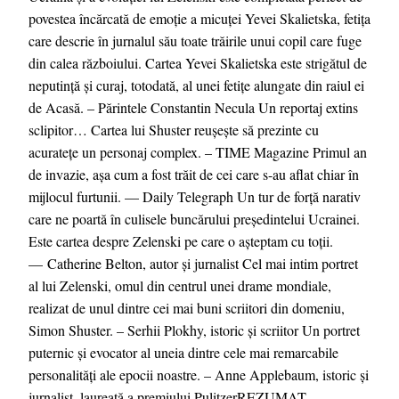
povestea încărcată de emoție a micuței Yevei Skalietska, fetița
care descrie în jurnalul său toate trăirile unui copil care fuge
din calea războiului. Cartea Yevei Skalietska este strigătul de
neputință și curaj, totodată, al unei fetițe alungate din raiul ei
de Acasă. – Părintele Constantin Necula Un reportaj extins
sclipitor… Cartea lui Shuster reușește să prezinte cu
acuratețe un personaj complex. – TIME Magazine Primul an
de invazie, așa cum a fost trăit de cei care s-au aflat chiar în
mijlocul furtunii. — Daily Telegraph Un tur de forță narativ
care ne poartă în culisele buncărului președintelui Ucrainei.
Este cartea despre Zelenski pe care o așteptam cu toții.
— Catherine Belton, autor și jurnalist Cel mai intim portret
al lui Zelenski, omul din centrul unei drame mondiale,
realizat de unul dintre cei mai buni scriitori din domeniu,
Simon Shuster. – Serhii Plokhy, istoric și scriitor Un portret
puternic și evocator al uneia dintre cele mai remarcabile
personalități ale epocii noastre. – Anne Applebaum, istoric și
jurnalist, laureată a premiului PulitzerREZUMAT