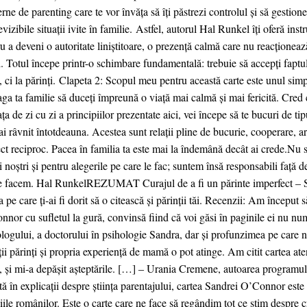
ne de parenting care te vor învăța să îți păstrezi controlul și să gestion
vizibile situații ivite în familie. Astfel, autorul Hal Runkel îți oferă ins
u a deveni o autoritate liniștitoare, o prezență calmă care nu reacționeaz
i. Totul începe printr-o schimbare fundamentală: trebuie să accepți faptul
, ci la părinți. Clapeta 2: Scopul meu pentru această carte este unul simpl
aga ta familie să duceți împreună o viață mai calmă și mai fericită. Cred 
ața de zi cu zi a principiilor prezentate aici, vei începe să te bucuri de tipu
ai râvnit întotdeauna. Acestea sunt relații pline de bucurie, cooperare, a
ct reciproc. Pacea în familia ta este mai la îndemână decât ai crede.Nu
i noștri și pentru alegerile pe care le fac; suntem însă responsabili față d
le facem. Hal RunkelREZUMAT Curajul de a fi un părinte imperfect 
a pe care ți-ai fi dorit să o citească și părinții tăi. Recenzii: Am început
nor cu sufletul la gură, convinsă fiind că voi găsi în paginile ei nu nu
logului, a doctorului în psihologie Sandra, dar și profunzimea pe care n
ții părinți și propria experiență de mamă o pot atinge. Am citit cartea aten
 și mi-a depășit așteptările. […] ‒ Urania Cremene, autoarea programul
ă în explicații despre știința parentajului, cartea Sandrei O’Connor este 
iile românilor. Este o carte care ne face să regândim tot ce știm despre c