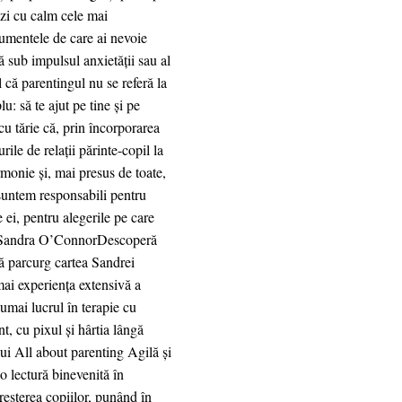
ezi cu calm cele mai
trumentele de care ai nevoie
ă sub impulsul anxietății sau al
 că parentingul nu se referă la
u: să te ajut pe tine și pe
cu tărie că, prin încorporarea
rile de relații părinte-copil la
rmonie și, mai presus de toate,
 suntem responsabili pentru
e ei, pentru alegerile pe care
– Sandra O’ConnorDescoperă
 să parcurg cartea Sandrei
mai experiența extensivă a
umai lucrul în terapie cu
t, cu pixul și hârtia lângă
ui All about parenting Agilă și
o lectură binevenită în
reșterea copiilor, punând în