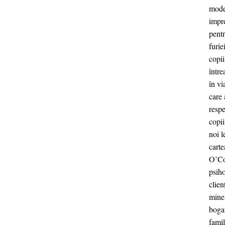
moder
impre
pentr
furie
copii
între
în vi
care 
respe
copii
noi 
carte
O’Con
psiho
clien
mine,
bogat
famil