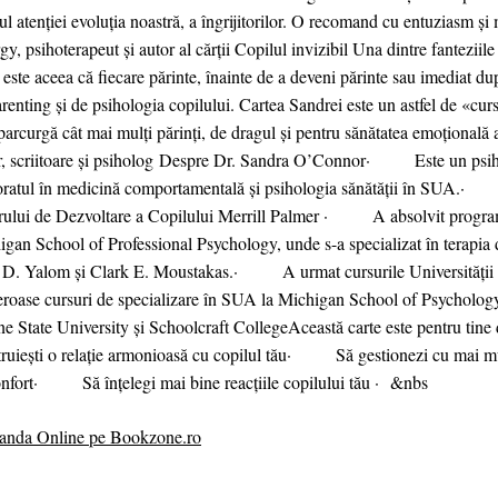
ul atenției evoluția noastră, a îngrijitorilor. O recomand cu entuziasm ș
y, psihoterapeut și autor al cărții Copilul invizibil Una dintre fantezii
este aceea că fiecare părinte, înainte de a deveni părinte sau imediat du
renting și de psihologia copilului. Cartea Sandrei este un astfel de «cur
parcurgă cât mai mulți părinți, de dragul și pentru sănătatea emoțională a
r, scriitoare și psiholog Despre Dr. Sandra O’Connor· Este un psih
oratul în medicină comportamentală și psihologia sănătății în SUA.· 
rului de Dezvoltare a Copilului Merrill Palmer · A absolvit program
gan School of Professional Psychology, unde s-a specializat în terapia
n D. Yalom și Clark E. Moustakas.· A urmat cursurile Universității B
roase cursuri de specializare în SUA la Michigan School of Psychology,
e State University și Schoolcraft CollegeAceastă carte este pentru ti
ruiești o relație armonioasă cu copilul tău· Să gestionezi cu mai mult
onfort· Să înțelegi mai bine reacțiile copilului tău · &nbs
nda Online pe Bookzone.ro