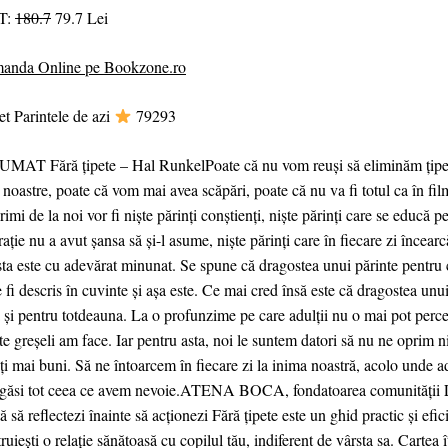
T:
180.7
79.7 Lei
anda Online pe Bookzone.ro
t Parintele de azi
79293
MAT Fără țipete – Hal RunkelPoate că nu vom reuși să eliminăm țipetel
i noastre, poate că vom mai avea scăpări, poate că nu va fi totul ca în fil
rimi de la noi vor fi niște părinți conștienți, niște părinți care se educă p
ație nu a avut șansa să și-l asume, niște părinți care în fiecare zi încearc
sta este cu adevărat minunat. Se spune că dragostea unui părinte pentru 
 fi descris în cuvinte și așa este. Ce mai cred însă este că dragostea unui
 și pentru totdeauna. La o profunzime pe care adulții nu o mai pot percep
te greșeli am face. Iar pentru asta, noi le suntem datori să nu ne oprim n
ți mai buni. Să ne întoarcem în fiecare zi la inima noastră, acolo unde ad
găsi tot ceea ce avem nevoie.ATENA BOCA, fondatoarea comunităţii 
ă să reflectezi înainte să acționezi Fără țipete este un ghid practic și efic
ruiești o relație sănătoasă cu copilul tău, indiferent de vârsta sa. Cartea î