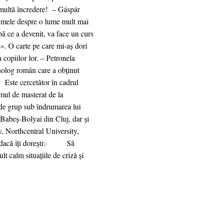
i multă încredere! ‒ Gáspár
le mele despre o lume mult mai
pă ce a devenit, va face un curs
s». O carte pe care mi-aș dori
 copiilor lor. ‒ Petronela
olog român care a obținut
Este cercetător în cadrul
ul de masterat de la
 de grup sub îndrumarea lui
abeș-Bolyai din Cluj, dar și
 Northcentral University,
ne dacă îți dorești:· Să
 calm situațiile de criză și