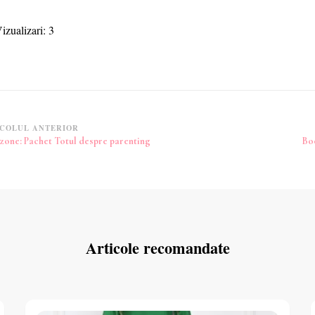
izualizari:
3
vigare
COLUL ANTERIOR
one: Pachet Totul despre parenting
Bo
icole
Articole recomandate