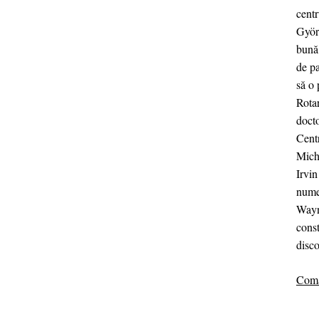
centr
Györg
bună 
de pa
să o 
Rota
doct
Cent
Michi
Irvi
nume
Wayn
const
disc
Coma