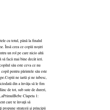
e cu totul, până la finalul
me. Însă ceea ce copiii noștri
entru un rol pe care nicio altă
ă să facă mai bine decât ieri.
copilul său este ceva ce nu
 copil pentru părintele său este
e.Copiii ne iartă și ne iubesc,
iciodată din a învăța să le fim
ânc de tot, sub sute de dureri,
LaPrimulBebe Clapeta 1:
ient care te învață să
ți propune strategii și principii