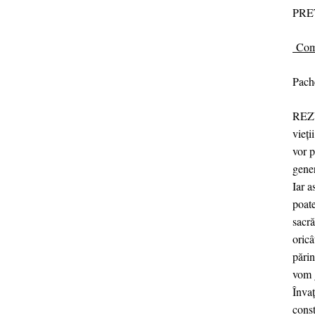
PRE
Com
Pache
REZU
vieți
vor p
gener
Iar a
poate
sacră
oricâ
părin
vom 
Învaț
const