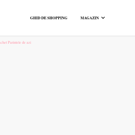
GHID DE SHOPPING
MAGAZIN
pentru tine.
het Parintele de azi