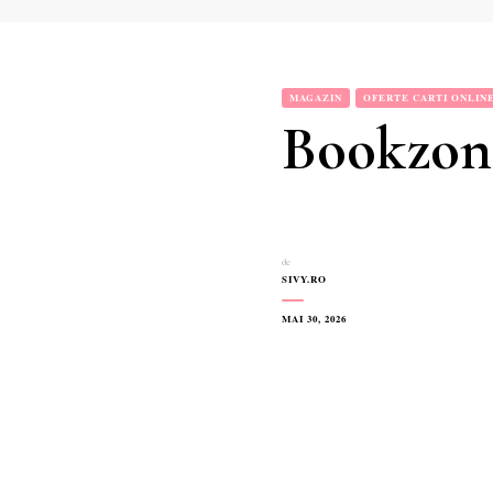
MAGAZIN
OFERTE CARTI ONLIN
Bookzone
de
SIVY.RO
MAI 30, 2026