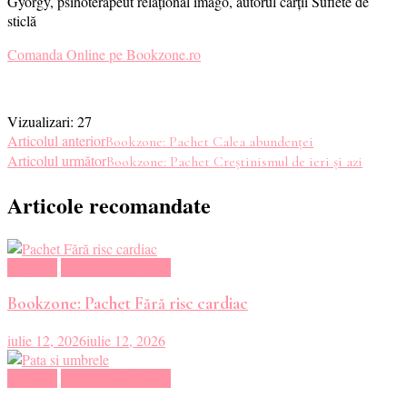
György, psihoterapeut relațional imago, autorul cărții Suflete de
sticlă
Comanda Online pe Bookzone.ro
Vizualizari:
27
Navigare
Articolul anterior
Bookzone: Pachet Calea abundenței
Articolul următor
Bookzone: Pachet Creștinismul de ieri și azi
în
Articole recomandate
articole
Magazin
Oferte Carti Online
Bookzone: Pachet Fără risc cardiac
iulie 12, 2026
iulie 12, 2026
Magazin
Oferte Carti Online