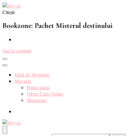
Citești
Sivy.ro ❤️
Sivy.ro este un sursa de inspiratie si un ghid de cumparare online
pentru tine. ❤️
Bookzone: Pachet Misterul destinului
Sari la conținut
Ghid de Shopping
Magazin
Haine dama
Oferte Carti Online
Martisoare
Sivy.ro ❤️
Sivy.ro este un sursa de inspiratie si un ghid de cumparare online