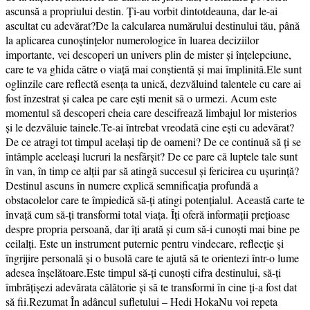
ascunsă a propriului destin. Ți-au vorbit dintotdeauna, dar le-ai
ascultat cu adevărat?De la calcularea numărului destinului tău, până
la aplicarea cunoștințelor numerologice în luarea deciziilor
importante, vei descoperi un univers plin de mister și înțelepciune,
care te va ghida către o viață mai conștientă și mai împlinită.Ele sunt
oglinzile care reflectă esența ta unică, dezvăluind talentele cu care ai
fost înzestrat și calea pe care ești menit să o urmezi. Acum este
momentul să descoperi cheia care descifrează limbajul lor misterios
și le dezvăluie tainele.Te-ai întrebat vreodată cine ești cu adevărat?
De ce atragi tot timpul același tip de oameni? De ce continuă să ți se
întâmple aceleași lucruri la nesfârșit? De ce pare că luptele tale sunt
în van, în timp ce alții par să atingă succesul și fericirea cu ușurință?
Destinul ascuns în numere explică semnificația profundă a
obstacolelor care te împiedică să-ți atingi potențialul. Această carte te
învață cum să-ți transformi total viața. Îți oferă informații prețioase
despre propria persoană, dar îți arată și cum să-i cunoști mai bine pe
ceilalți. Este un instrument puternic pentru vindecare, reflecție și
îngrijire personală și o busolă care te ajută să te orientezi într-o lume
adesea înșelătoare.Este timpul să-ți cunoști cifra destinului, să-ți
îmbrățișezi adevărata călătorie și să te transformi în cine ți-a fost dat
să fii.Rezumat În adâncul sufletului – Hedi HokaNu voi repeta