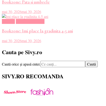
Bookzone: Pata si umbrele
mai 30, 2026
mai 30, 2026
Magazin
Oferte Carti Online
Bookzone: Imi place la gradinita 4-5 ani
mai 30, 2026
mai 30, 2026
Cauta pe Sivy.ro
Cauți
Caută orice și apasă enter.
ceva?
SIVY.RO RECOMANDA