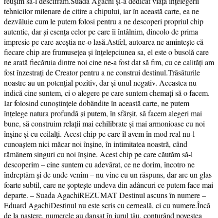
reușim să-l descifrăm.Suada Agachi și-a dedicat viața înțelegerii
tehnicilor milenare de citire a chipului, iar în această carte, ea ne
dezvăluie cum le putem folosi pentru a ne descoperi propriul chip
autentic, dar și esența celor pe care îi întâlnim, dincolo de prima
impresie pe care aceștia ne-o lasă.Astfel, autoarea ne amintește că
fiecare chip are frumusețea și înțelepciunea sa, el este o busolă care
ne arată fiecăruia dintre noi cine ne-a fost dat să fim, cu ce calități am
fost înzestrați de Creator pentru a ne construi destinul.Trăsăturile
noastre au un potențial pozitiv, dar și unul negativ. Aceastea nu
indică cine suntem, ci o alegere pe care suntem chemați să o facem.
Iar folosind cunoștințele dobândite în această carte, ne putem
înțelege natura profundă și putem, în sfârșit, să facem alegeri mai
bune, să construim relații mai echilibrate și mai armonioase cu noi
înșine și cu ceilalți. Acest chip pe care îl avem în mod real nu-l
cunoaștem nici măcar noi înşine, în intimitatea noastră, când
rămânem singuri cu noi înșine. Acest chip pe care căutăm să-l
descoperim – cine suntem cu adevărat, ce ne dorim, încotro ne
îndreptăm și de unde venim – nu vine cu un răspuns, dar are un glas
foarte subtil, care ne șoptește undeva din adâncuri ce putem face mai
departe. – Suada AgachiREZUMAT Destinul ascuns în numere –
Eduard AgachiDestinul nu este scris cu cerneală, ci cu numere.Încă
de la naștere, numerele au dansat în jurul tău, conturând povestea