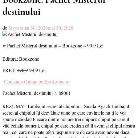
destinului
de
Sivy.ro
mai 30, 2026
mai 30, 2026
⭐ Pachet Misterul destinului – Bookzone – 99.9 Lei
Editura: Bookzone
PRET:
170.7
99.9 Lei
Comanda Online pe Bookzone.ro
Pachet Misterul destinului ⭐ 88061
REZUMAT Limbajul secret al chipului – Suada AgachiLimbajul
secret al chipului îți dezvăluie taine pe care cuvintele nu ți le vor
spune niciodatăFiecare dintre noi are trei chipuri: chipul pe care îl
văd ceilalți oameni, chipul pe care credem că îl avem și chipul nostru
real, cel care ne poate oferi răspunsurile de care avem nevoie dacă