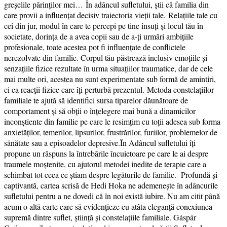
greșelile părinților mei… În adâncul sufletului, știi că familia din
care provii a influențat decisiv traiectoria vieții tale. Relațiile tale cu
cei din jur, modul în care te percepi pe tine însuți și locul tău în
societate, dorința de a avea copii sau de a-ţi urmări ambițiile
profesionale, toate acestea pot fi influențate de conflictele
nerezolvate din familie. Corpul tău păstrează inclusiv emoțiile și
senzațiile fizice rezultate în urma situațiilor traumatice, dar de cele
mai multe ori, acestea nu sunt experimentate sub formă de amintiri,
ci ca reacții fizice care îți perturbă prezentul. Metoda constelațiilor
familiale te ajută să identifici sursa tiparelor dăunătoare de
comportament și să obții o înțelegere mai bună a dinamicilor
inconștiente din familie pe care le resimțim cu toții adesea sub forma
anxietăților, temerilor, lipsurilor, frustrărilor, furiilor, problemelor de
sănătate sau a episoadelor depresive.În Adâncul sufletului îți
propune un răspuns la întrebările încuietoare pe care le ai despre
traumele moștenite, cu ajutorul metodei inedite de terapie care a
schimbat tot ceea ce știam despre legăturile de familie. Profundă și
captivantă, cartea scrisă de Hedi Hoka ne ademenește în adâncurile
sufletului pentru a ne dovedi că în noi există iubire. Nu am citit până
acum o altă carte care să evidențieze cu atâta eleganță conexiunea
supremă dintre suflet, știință și constelațiile familiale. Gáspár