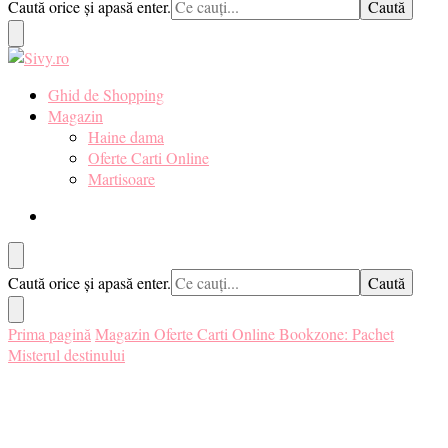
Cauți
Caută orice și apasă enter.
pentru tine. ❤️
ceva?
Sivy.ro ❤️
Sivy.ro este un sursa de inspiratie si un ghid de cumparare online
Ghid de Shopping
pentru tine. ❤️
Magazin
Haine dama
Oferte Carti Online
Martisoare
Cauți
Caută orice și apasă enter.
ceva?
Prima pagină
Magazin
Oferte Carti Online
Bookzone: Pachet
Misterul destinului