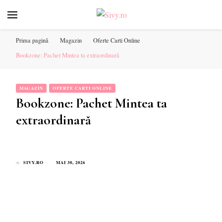
Sivy.ro ❤️
Sivy.ro este un sursa de inspiratie si un ghid de cumparare
online pentru tine. ❤️
Prima pagină
Magazin
Oferte Carti Online
Bookzone: Pachet Mintea ta extraordinară
MAGAZIN
OFERTE CARTI ONLINE
Bookzone: Pachet Mintea ta
extraordinară
SIVY.RO
MAI 30, 2026
de