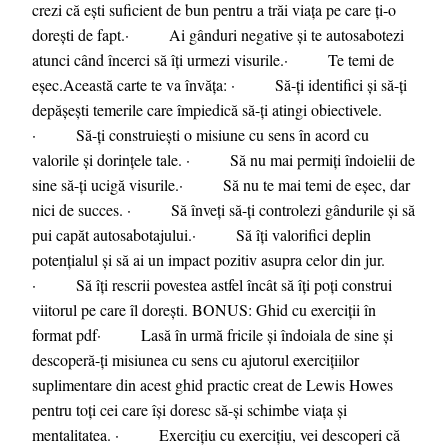
crezi că ești suficient de bun pentru a trăi viața pe care ți-o
dorești de fapt.· Ai gânduri negative și te autosabotezi
atunci când încerci să îți urmezi visurile.· Te temi de
eșec.Această carte te va învăța: · Să-ți identifici și să-ți
depășești temerile care împiedică să-ți atingi obiectivele.
· Să-ți construiești o misiune cu sens în acord cu
valorile și dorințele tale. · Să nu mai permiți îndoielii de
sine să-ți ucigă visurile.· Să nu te mai temi de eșec, dar
nici de succes. · Să înveți să-ți controlezi gândurile și să
pui capăt autosabotajului.· Să îți valorifici deplin
potențialul și să ai un impact pozitiv asupra celor din jur.
· Să îți rescrii povestea astfel încât să îți poți construi
viitorul pe care îl dorești. BONUS: Ghid cu exerciții în
format pdf· Lasă în urmă fricile și îndoiala de sine și
descoperă-ți misiunea cu sens cu ajutorul exercițiilor
suplimentare din acest ghid practic creat de Lewis Howes
pentru toți cei care își doresc să-și schimbe viața și
mentalitatea. · Exercițiu cu exercițiu, vei descoperi că