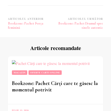
Navigare
ARTICOLUL ANTERIOR
ARTICOLUL URMĂTOR
Bookzone: Pachet Forța
Bookzone: Pachet Drumul spre
în
feminină
sinele autentic
articole
Articole recomandate
MAGAZIN
OFERTE CARTI ONLINE
Bookzone: Pachet Cărți care te găsesc la
momentul potrivit
IULIE 12, 2026