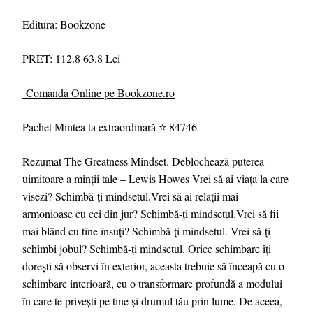
Editura: Bookzone
PRET:
112.8
63.8 Lei
Comanda Online pe Bookzone.ro
Pachet Mintea ta extraordinară ⭐ 84746
Rezumat The Greatness Mindset. Deblochează puterea
uimitoare a minții tale – Lewis Howes Vrei să ai viața la care
visezi? Schimbă-ți mindsetul.Vrei să ai relații mai
armonioase cu cei din jur? Schimbă-ți mindsetul.Vrei să fii
mai blând cu tine însuți? Schimbă-ți mindsetul. Vrei să-ți
schimbi jobul? Schimbă-ți mindsetul. Orice schimbare îți
dorești să observi în exterior, aceasta trebuie să înceapă cu o
schimbare interioară, cu o transformare profundă a modului
în care te privești pe tine și drumul tău prin lume. De aceea,