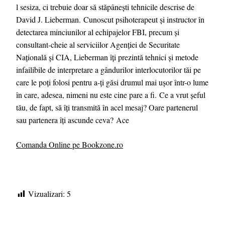
l sesiza, ci trebuie doar să stăpânești tehnicile descrise de
David J. Lieberman. Cunoscut psihoterapeut și instructor în
detectarea minciunilor al echipajelor FBI, precum și
consultant-cheie al serviciilor Agenției de Securitate
Națională și CIA, Lieberman îți prezintă tehnici și metode
infailibile de interpretare a gândurilor interlocutorilor tăi pe
care le poți folosi pentru a-ți găsi drumul mai ușor într-o lume
în care, adesea, nimeni nu este cine pare a fi. Ce a vrut șeful
tău, de fapt, să îți transmită în acel mesaj? Oare partenerul
sau partenera îți ascunde ceva? Ace
Comanda Online pe Bookzone.ro
Vizualizari:
5