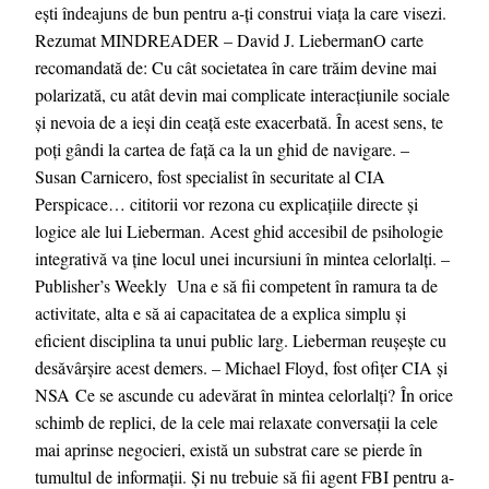
ești îndeajuns de bun pentru a-ți construi viața la care visezi.
Rezumat MINDREADER – David J. LiebermanO carte
recomandată de: Cu cât societatea în care trăim devine mai
polarizată, cu atât devin mai complicate interacțiunile sociale
și nevoia de a ieși din ceață este exacerbată. În acest sens, te
poți gândi la cartea de față ca la un ghid de navigare. –
Susan Carnicero, fost specialist în securitate al CIA
Perspicace… cititorii vor rezona cu explicațiile directe și
logice ale lui Lieberman. Acest ghid accesibil de psihologie
integrativă va ţine locul unei incursiuni în mintea celorlalți. –
Publisher’s Weekly Una e să fii competent în ramura ta de
activitate, alta e să ai capacitatea de a explica simplu și
eficient disciplina ta unui public larg. Lieberman reușește cu
desăvârșire acest demers. – Michael Floyd, fost ofițer CIA și
NSA Ce se ascunde cu adevărat în mintea celorlalți? În orice
schimb de replici, de la cele mai relaxate conversații la cele
mai aprinse negocieri, există un substrat care se pierde în
tumultul de informații. Și nu trebuie să fii agent FBI pentru a-