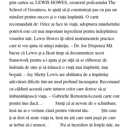
prin cartea sa, LEWIS HOWES, creatorul podcastului The
School of Greatness, te ajută să-ți construiești pas cu pas un
mindset pentru succes și o viața împlinită. O carte
recomandată de: Orice ai face în viață, adoptarea mindsetului
potrivit este cel mai important ingredient pentru îndeplinirea
visurilor tale. Lewis Howes îți oferă instrumentele practice
care te vor ajuta să atingi măreția. – Dr. Joe Dispenza Mă
bucur că Lewis și-a făcut timp să documenteze acest
framework pentru a-i ajuta și pe alții să se elibereze de
îndoiala de sine și să trăiască o viață mai împlinită, mai
bogată. – Jay Shetty Lewis are abilitatea de a împărtăși
adevăruri dificile într-un mod profund încurajator. Recomand
cu căldură această carte tuturor celor care doresc să-și
îmbunătățească viața. – Gabrielle BernsteinAceastă carte este
pentru tine dacă…· Simți că ai nevoie de o schimbare,
însă nu ai o viziune clară pentru viitorul tău.· Știi cum
ți-ai dori să arate viața ta, însă nu știi care sunt pașii pe care
ar trebui să-i urmezi. · Nu ai încredere în forțele tale, nu