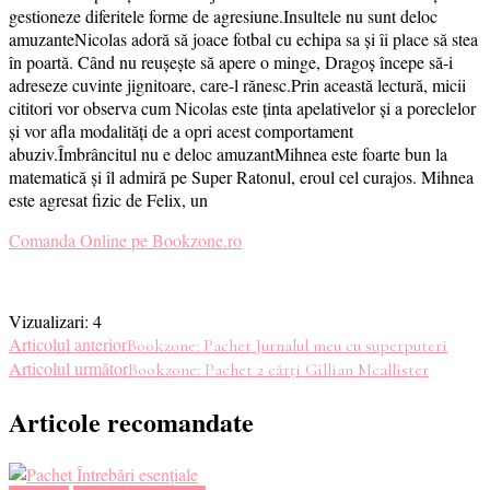
gestioneze diferitele forme de agresiune.Insultele nu sunt deloc
amuzanteNicolas adoră să joace fotbal cu echipa sa și îi place să stea
în poartă. Când nu reușește să apere o minge, Dragoș începe să-i
adreseze cuvinte jignitoare, care-l rănesc.Prin această lectură, micii
cititori vor observa cum Nicolas este ținta apelativelor și a poreclelor
și vor afla modalități de a opri acest comportament
abuziv.Îmbrâncitul nu e deloc amuzantMihnea este foarte bun la
matematică și îl admiră pe Super Ratonul, eroul cel curajos. Mihnea
este agresat fizic de Felix, un
Comanda Online pe Bookzone.ro
Vizualizari:
4
Navigare
Articolul anterior
Bookzone: Pachet Jurnalul meu cu superputeri
Articolul următor
Bookzone: Pachet 2 cărți Gillian Mcallister
în
Articole recomandate
articole