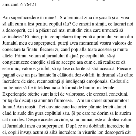
amuzant ⭐ 76421
Am superîncredere în mine! S-a terminat ziua de școală și ai vrea
să afli cum a fost pentru copilul tău? Ce emoții a simțit, ce lucruri noi
a descoperit, ce i-a plăcut cel mai mult din ziua care urmează să
se încheie? Ei bine, prin completarea împreună a primului volum din
Jurnalul meu cu superputeri, puteți avea momentul vostru valoros de
conectare la finalul fiecărei zi, când poți afla toate acestea și multe
altele. Primul volum al jurnalului îl ajută pe copilul tău să-și
conștientizeze emoțiile și să se accepte așa cum e, să realizeze că
este unic, valoros și iubit, să își lase culorile să strălucească. Fiecare
pagină este un pas înainte în călătoria dezvoltării, în drumul său către
încredere de sine, recunoștință și inteligență emoțională. Cadourile
nu trebuie să fie întotdeauna sub formă de bunuri materiale.
Experiențele oferite sunt la fel de valoroase, ele creează conexiuni,
prilej de discuții și amintiri frumoase. Am un creier superuimitor!
Iuhuu! Am reușit. Trei cuvinte care fac orice părinte fericit atunci
când le aude din gura copilului său. Și pe care ne dorim să le auzim
cât mai des. Despre aceste cuvinte, și nu numai, este al doilea volum
al Jurnalului meu cu superputeri. După ce au dobândit încredere în
ei, copiii învață acum să aibă încredere în visurile lor, descoperă cât