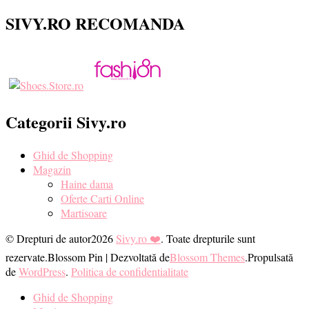
SIVY.RO RECOMANDA
Categorii Sivy.ro
Ghid de Shopping
Magazin
Haine dama
Oferte Carti Online
Martisoare
© Drepturi de autor2026
Sivy.ro ❤️
. Toate drepturile sunt
rezervate.
Blossom Pin | Dezvoltată de
Blossom Themes
.Propulsată
de
WordPress
.
Politica de confidentialitate
Ghid de Shopping