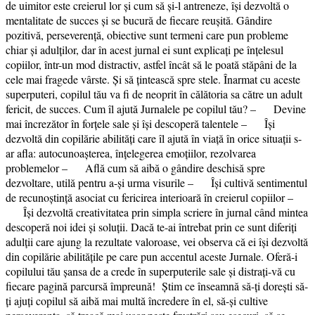
de uimitor este creierul lor și cum să și-l antreneze, își dezvoltă o
mentalitate de succes și se bucură de fiecare reușită. Gândire
pozitivă, perseverență, obiective sunt termeni care pun probleme
chiar și adulților, dar în acest jurnal ei sunt explicați pe înțelesul
copiilor, într-un mod distractiv, astfel încât să le poată stăpâni de la
cele mai fragede vârste. Și să țintească spre stele. Înarmat cu aceste
superputeri, copilul tău va fi de neoprit în călătoria sa către un adult
fericit, de succes. Cum îl ajută Jurnalele pe copilul tău? – Devine
mai încrezător în forțele sale și își descoperă talentele – Își
dezvoltă din copilărie abilități care îl ajută în viață în orice situații s-
ar afla: autocunoașterea, înțelegerea emoțiilor, rezolvarea
problemelor – Află cum să aibă o gândire deschisă spre
dezvoltare, utilă pentru a-și urma visurile – Își cultivă sentimentul
de recunoştinţă asociat cu fericirea interioară în creierul copiilor –
Își dezvoltă creativitatea prin simpla scriere în jurnal când mintea
descoperă noi idei și soluții. Dacă te-ai întrebat prin ce sunt diferiți
adulții care ajung la rezultate valoroase, vei observa că ei își dezvoltă
din copilărie abilitățile pe care pun accentul aceste Jurnale. Oferă-i
copilului tău șansa de a crede în superputerile sale și distrați-vă cu
fiecare pagină parcursă împreună! Știm ce înseamnă să-ți dorești să-
ți ajuți copilul să aibă mai multă încredere în el, să-și cultive