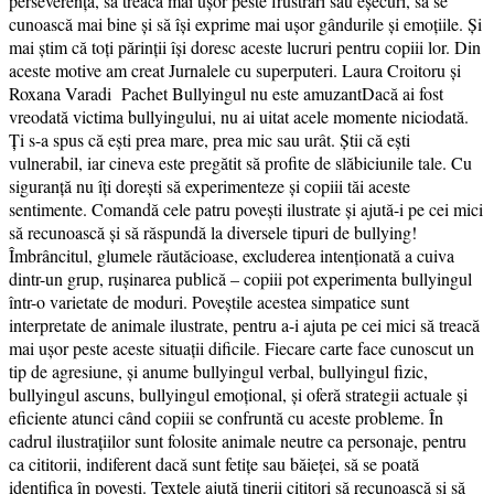
perseverența, să treacă mai ușor peste frustrări sau eșecuri, să se
cunoască mai bine și să își exprime mai ușor gândurile și emoțiile. Și
mai știm că toți părinții își doresc aceste lucruri pentru copiii lor. Din
aceste motive am creat Jurnalele cu superputeri. Laura Croitoru și
Roxana Varadi Pachet Bullyingul nu este amuzantDacă ai fost
vreodată victima bullyingului, nu ai uitat acele momente niciodată.
Ți s-a spus că ești prea mare, prea mic sau urât. Știi că ești
vulnerabil, iar cineva este pregătit să profite de slăbiciunile tale. Cu
siguranță nu îți dorești să experimenteze și copiii tăi aceste
sentimente. Comandă cele patru povești ilustrate și ajută-i pe cei mici
să recunoască și să răspundă la diversele tipuri de bullying!
Îmbrâncitul, glumele răutăcioase, excluderea intenționată a cuiva
dintr-un grup, rușinarea publică – copiii pot experimenta bullyingul
într-o varietate de moduri. Poveștile acestea simpatice sunt
interpretate de animale ilustrate, pentru a-i ajuta pe cei mici să treacă
mai ușor peste aceste situații dificile. Fiecare carte face cunoscut un
tip de agresiune, și anume bullyingul verbal, bullyingul fizic,
bullyingul ascuns, bullyingul emoțional, și oferă strategii actuale și
eficiente atunci când copiii se confruntă cu aceste probleme. În
cadrul ilustrațiilor sunt folosite animale neutre ca personaje, pentru
ca cititorii, indiferent dacă sunt fetițe sau băieței, să se poată
identifica în povești. Textele ajută tinerii cititori să recunoască și să