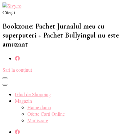
Citești
Sivy.ro ❤️
Sivy.ro este un sursa de inspiratie si un ghid de cumparare online
pentru tine. ❤️
Bookzone: Pachet Jurnalul meu cu
superputeri + Pachet Bullyingul nu este
amuzant
Sari la conținut
Ghid de Shopping
Magazin
Haine dama
Oferte Carti Online
Martisoare