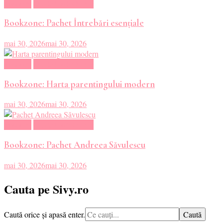
Magazin
Oferte Carti Online
Bookzone: Pachet Întrebări esențiale
mai 30, 2026
mai 30, 2026
Magazin
Oferte Carti Online
Bookzone: Harta parentingului modern
mai 30, 2026
mai 30, 2026
Magazin
Oferte Carti Online
Bookzone: Pachet Andreea Săvulescu
mai 30, 2026
mai 30, 2026
Cauta pe Sivy.ro
Cauți
Caută orice și apasă enter.
ceva?