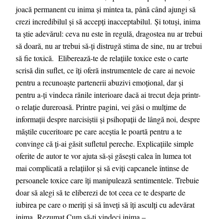
joacă permanent cu inima și mintea ta, până când ajungi să
crezi incredibilul și să accepți inacceptabilul. Şi totuși, inima
ta știe adevărul: ceva nu este în regulă, dragostea nu ar trebui
să doară, nu ar trebui să-ți distrugă stima de sine, nu ar trebui
să fie toxică. Eliberează-te de relațiile toxice este o carte
scrisă din suflet, ce îți oferă instrumentele de care ai nevoie
pentru a recunoaște partenerii abuzivi emoțional, dar și
pentru a-ți vindeca rănile interioare dacă ai trecut deja printr-
o relație dureroasă. Printre pagini, vei găsi o mulțime de
informații despre narcisiștii și psihopații de lângă noi, despre
măștile cuceritoare pe care aceștia le poartă pentru a te
convinge că ți-ai găsit sufletul pereche. Explicațiile simple
oferite de autor te vor ajuta să-și găsești calea în lumea tot
mai complicată a relațiilor și să eviți capcanele întinse de
persoanele toxice care îți manipulează sentimentele. Trebuie
doar să alegi să te eliberezi de tot ceea ce te desparte de
iubirea pe care o meriți și să înveți să îți asculți cu adevărat
inima. Rezumat Cum să-ți vindeci inima –