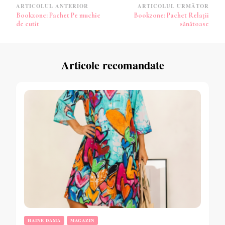
Navigare
ARTICOLUL ANTERIOR
ARTICOLUL URMĂTOR
Bookzone: Pachet Pe muchie
Bookzone: Pachet Relații
în
de cutit
sănătoase
articole
Articole recomandate
HAINE DAMA
MAGAZIN