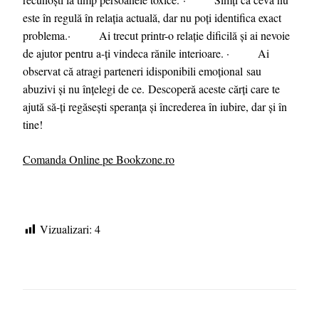
este în regulă în relația actuală, dar nu poți identifica exact
problema.· Ai trecut printr-o relație dificilă și ai nevoie
de ajutor pentru a-ți vindeca rănile interioare. · Ai
observat că atragi parteneri idisponibili emoțional sau
abuzivi și nu înțelegi de ce. Descoperă aceste cărți care te
ajută să-ți regăsești speranța și încrederea în iubire, dar și în
tine!
Comanda Online pe Bookzone.ro
Vizualizari:
4