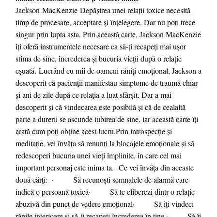
Jackson MacKenzie Depășirea unei relații toxice necesită
timp de procesare, acceptare și înțelegere. Dar nu poți trece
singur prin lupta asta. Prin această carte, Jackson MacKenzie
îți oferă instrumentele necesare ca să-ți recapeți mai ușor
stima de sine, încrederea și bucuria vieții după o relație
eșuată. Lucrând cu mii de oameni răniți emoțional, Jackson a
descoperit că pacienții manifestau simptome de traumă chiar
și ani de zile după ce relația a luat sfârșit. Dar a mai
descoperit și că vindecarea este posibilă și că de cealaltă
parte a durerii se ascunde iubirea de sine, iar această carte îți
arată cum poți obține acest lucru.Prin introspecție și
meditație, vei învăța să renunți la blocajele emoționale și să
redescoperi bucuria unei vieți împlinite, în care cel mai
important personaj este inima ta. Ce vei învăța din aceaste
două cărți: · Să recunoști semnalele de alarmă care
indică o persoană toxică· Să te eliberezi dintr-o relație
abuzivă din punct de vedere emoțional· Să îți vindeci
rănile interioare și să-ți recapeți încrederea în tine · Să îi