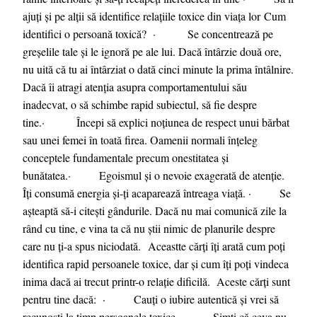
ajuți și pe alții să identifice relațiile toxice din viața lor Cum
identifici o persoană toxică? · Se concentrează pe
greșelile tale și le ignoră pe ale lui. Dacă întârzie două ore,
nu uită că tu ai întârziat o dată cinci minute la prima întâlnire.
Dacă îi atragi atenția asupra comportamentului său
inadecvat, o să schimbe rapid subiectul, să fie despre
tine.· Începi să explici noțiunea de respect unui bărbat
sau unei femei în toată firea. Oamenii normali înțeleg
conceptele fundamentale precum onestitatea și
bunătatea.· Egoismul și o nevoie exagerată de atenție.
Îți consumă energia și-ți acaparează întreaga viață. · Se
așteaptă să-i citești gândurile. Dacă nu mai comunică zile la
rând cu tine, e vina ta că nu știi nimic de planurile despre
care nu ți-a spus niciodată. Aceastte cărți îți arată cum poți
identifica rapid persoanele toxice, dar și cum îți poți vindeca
inima dacă ai trecut printr-o relație dificilă. Aceste cărți sunt
pentru tine dacă: · Cauți o iubire autentică și vrei să
recunoști la timp persoanele toxice. · Simți că ceva nu