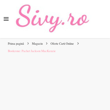
Sivy.ro
Sivy.ro este un sursa de inspiratie si un ghid de cumparare
online pentru tine.
Prima pagină
Magazin
Oferte Carti Online
Bookzone: Pachet Jackson MacKenzie