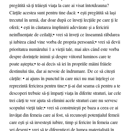
pregătită să-ți trăiești viața la care ai visat întotdeauna?
Cărțile acestea sunt pentru tine dacă: • ești pregătită să lași
trecutul în urmă, dar doar după ce înveți lecțiile pe care ți le
oferă; • ești în căutarea împlinirii adevărate și a fericirii
neinfluențate de ceilalți;• vrei să înveți ce înseamnă răbdarea
și iubirea când vine vorba de propria persoană;• vrei să devii
prioritatea numărului 1 a vieții tale, mai ales când este vorba
despre dorințele inimii și despre viitorul luminos care te
poate aștepta;• te-ai decis să iei în propriile mâini frâiele
destinului tău, dar ai nevoie de îndrumare. De ce să citești
cărțile: • ai ajuns în punctul în care nici nu mai înțelegi ce
reprezintă fericirea pentru tine;• ți-ai dat seama că pentru a te
descoperi trebuie să-ți împarți viața în diferite straturi, iar cele
trei cărți te vor ajuta să elimini acele straturi care nu servesc
scopului vieții tale;• vrei să construiești pe baza a ceea ce ai
învățat din femeia care ai fost, să recunoști potențialul femeii
care ești și să investești iubire, timp și fericire în femeia care
vei deveni;• vrei să te diferențiezi de lumea materialistă în