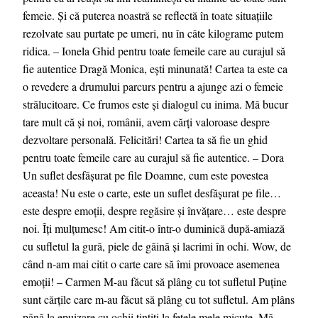
femeie. Și că puterea noastră se reflectă în toate situațiile
rezolvate sau purtate pe umeri, nu în câte kilograme putem
ridica. – Ionela Ghid pentru toate femeile care au curajul să
fie autentice Dragă Monica, ești minunată! Cartea ta este ca
o revedere a drumului parcurs pentru a ajunge azi o femeie
strălucitoare. Ce frumos este și dialogul cu inima. Mă bucur
tare mult că și noi, românii, avem cărți valoroase despre
dezvoltare personală. Felicitări! Cartea ta să fie un ghid
pentru toate femeile care au curajul să fie autentice. – Dora
Un suflet desfășurat pe file Doamne, cum este povestea
aceasta! Nu este o carte, este un suflet desfășurat pe file…
este despre emoții, despre regăsire și învățare… este despre
noi. Îți mulțumesc! Am citit-o într-o duminică după-amiază
cu sufletul la gură, piele de găină și lacrimi în ochi. Wow, de
când n-am mai citit o carte care să îmi provoace asemenea
emoții! – Carmen M-au făcut să plâng cu tot sufletul Puține
sunt cărțile care m-au făcut să plâng cu tot sufletul. Am plâns
până la epuizare cu ochii țintiți la fetele mele micuțe. Mă