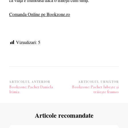
că viața e frumoasă dacă o traiești cum simți.
Comanda Online pe Bookzone.ro
Vizualizari:
5
Navigare
ARTICOLUL ANTERIOR
ARTICOLUL URMĂTOR
Bookzone: Pachet Daniela
Bookzone: Pachet Iubește și
în
Irimia
trăiește frumos
articole
Articole recomandate