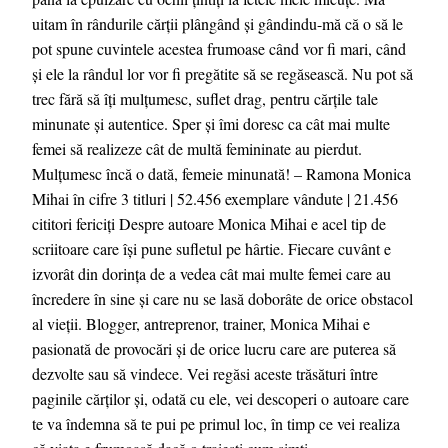
uitam în rândurile cărții plângând și gândindu-mă că o să le
pot spune cuvintele acestea frumoase când vor fi mari, când
și ele la rândul lor vor fi pregătite să se regăsească. Nu pot să
trec fără să îți mulțumesc, suflet drag, pentru cărțile tale
minunate și autentice. Sper și îmi doresc ca cât mai multe
femei să realizeze cât de multă femininate au pierdut.
Mulțumesc încă o dată, femeie minunată! – Ramona Monica
Mihai în cifre 3 titluri | 52.456 exemplare vândute | 21.456
cititori fericiți Despre autoare Monica Mihai e acel tip de
scriitoare care își pune sufletul pe hârtie. Fiecare cuvânt e
izvorât din dorința de a vedea cât mai multe femei care au
încredere în sine și care nu se lasă doborâte de orice obstacol
al vieții. Blogger, antreprenor, trainer, Monica Mihai e
pasionată de provocări și de orice lucru care are puterea să
dezvolte sau să vindece. Vei regăsi aceste trăsături între
paginile cărților și, odată cu ele, vei descoperi o autoare care
te va îndemna să te pui pe primul loc, în timp ce vei realiza