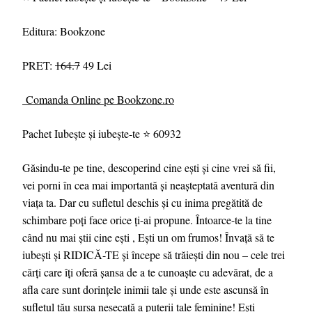
Editura: Bookzone
PRET:
164.7
49 Lei
Comanda Online pe Bookzone.ro
Pachet Iubește și iubește-te ⭐ 60932
Găsindu-te pe tine, descoperind cine ești și cine vrei să fii,
vei porni în cea mai importantă și neașteptată aventură din
viața ta. Dar cu sufletul deschis și cu inima pregătită de
schimbare poți face orice ți-ai propune. Întoarce-te la tine
când nu mai știi cine ești , Ești un om frumos! Învață să te
iubești și RIDICĂ-TE și începe să trăiești din nou – cele trei
cărți care îți oferă șansa de a te cunoaște cu adevărat, de a
afla care sunt dorințele inimii tale și unde este ascunsă în
sufletul tău sursa nesecată a puterii tale feminine! Ești