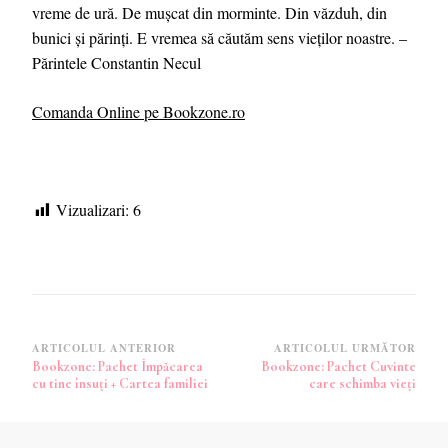
vreme de ură. De mușcat din morminte. Din văzduh, din
bunici și părinți. E vremea să căutăm sens vieților noastre. –
Părintele Constantin Necul
Comanda Online pe Bookzone.ro
Vizualizari:
6
Navigare
ARTICOLUL ANTERIOR
ARTICOLUL URMĂTOR
Bookzone: Pachet Împăcarea
Bookzone: Pachet Cuvinte
în
cu tine însuți + Cartea familiei
care schimba vieți
articole