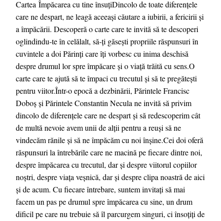
Cartea Împăcarea cu tine însuțiDincolo de toate diferențele
care ne despart, ne leagă aceeași căutare a iubirii, a fericirii și
a împăcării. Descoperă o carte care te invită să te descoperi
oglindindu-te în celălalt, să-ți găsești propriile răspunsuri în
cuvintele a doi Părinți care îți vorbesc cu inima deschisă
despre drumul lor spre împăcare și o viață trăită cu sens.O
carte care te ajută să te împaci cu trecutul și să te pregătești
pentru viitor.Într-o epocă a dezbinării, Părintele Francisc
Doboș și Părintele Constantin Necula ne invită să privim
dincolo de diferențele care ne despart și să redescoperim cât
de multă nevoie avem unii de alții pentru a reuși să ne
vindecăm rănile și să ne împăcăm cu noi înșine.Cei doi oferă
răspunsuri la întrebările care ne macină pe fiecare dintre noi,
despre împăcarea cu trecutul, dar și despre viitorul copiilor
noștri, despre viața veșnică, dar și despre clipa noastră de aici
și de acum. Cu fiecare întrebare, suntem invitați să mai
facem un pas pe drumul spre împăcarea cu sine, un drum
dificil pe care nu trebuie să îl parcurgem singuri, ci însoțiți de