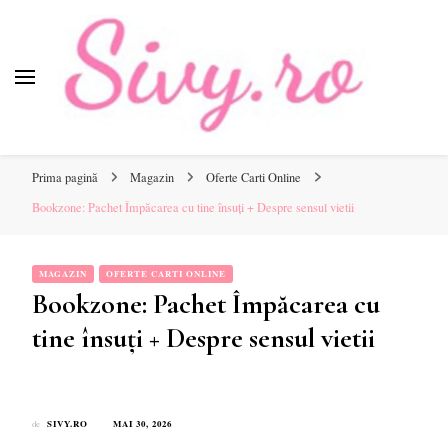
Sivy.ro
Sivy.ro este un sursa de inspiratie si un ghid de cumparare
online pentru tine.
Prima pagină
Magazin
Oferte Carti Online
Bookzone: Pachet Împăcarea cu tine însuți + Despre sensul vietii
MAGAZIN
OFERTE CARTI ONLINE
Bookzone: Pachet Împăcarea cu
tine însuți + Despre sensul vietii
SIVY.RO
MAI 30, 2026
de