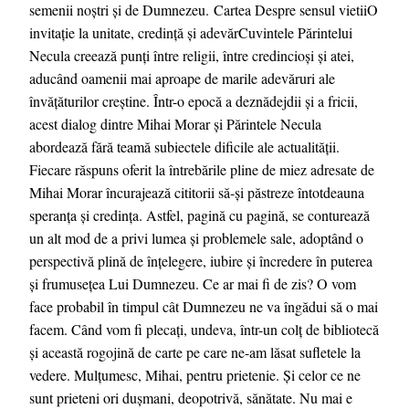
semenii noștri și de Dumnezeu. Cartea Despre sensul vietii O
invitație la unitate, credință și adevărCuvintele Părintelui
Necula creează punți între religii, între credincioși și atei,
aducând oamenii mai aproape de marile adevăruri ale
învățăturilor creștine. Într-o epocă a deznădejdii și a fricii,
acest dialog dintre Mihai Morar și Părintele Necula
abordează fără teamă subiectele dificile ale actualității.
Fiecare răspuns oferit la întrebările pline de miez adresate de
Mihai Morar încurajează cititorii să-și păstreze întotdeauna
speranța și credința. Astfel, pagină cu pagină, se conturează
un alt mod de a privi lumea și problemele sale, adoptând o
perspectivă plină de înțelegere, iubire și încredere în puterea
și frumusețea Lui Dumnezeu. Ce ar mai fi de zis? O vom
face probabil în timpul cât Dumnezeu ne va îngădui să o mai
facem. Când vom fi plecați, undeva, într-un colț de bibliotecă
și această rogojină de carte pe care ne-am lăsat sufletele la
vedere. Mulțumesc, Mihai, pentru prietenie. Și celor ce ne
sunt prieteni ori dușmani, deopotrivă, sănătate. Nu mai e