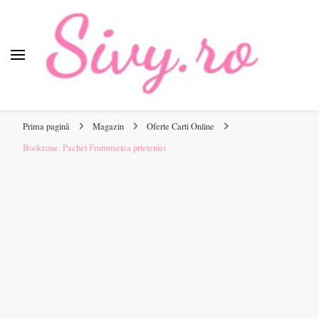
Sivy.ro ❤️
Sivy.ro este un sursa de inspiratie si un ghid de cumparare
online pentru tine. ❤️
Prima pagină
Magazin
Oferte Carti Online
Bookzone: Pachet Frumusețea prieteniei