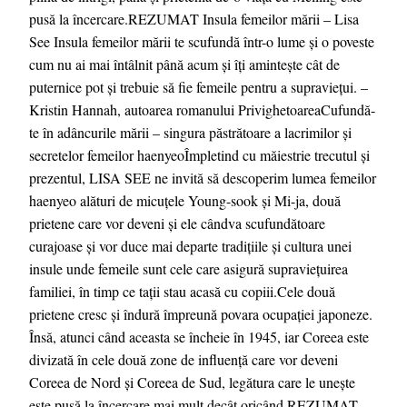
pusă la încercare.REZUMAT Insula femeilor mării – Lisa
See Insula femeilor mării te scufundă într-o lume și o poveste
cum nu ai mai întâlnit până acum și îți amintește cât de
puternice pot și trebuie să fie femeile pentru a supraviețui. –
Kristin Hannah, autoarea romanului PrivighetoareaCufundă-
te în adâncurile mării – singura păstrătoare a lacrimilor și
secretelor femeilor haenyeoÎmpletind cu măiestrie trecutul și
prezentul, LISA SEE ne invită să descoperim lumea femeilor
haenyeo alături de micuțele Young-sook și Mi-ja, două
prietene care vor deveni și ele cândva scufundătoare
curajoase și vor duce mai departe tradițiile și cultura unei
insule unde femeile sunt cele care asigură supraviețuirea
familiei, în timp ce tații stau acasă cu copiii.Cele două
prietene cresc și îndură împreună povara ocupației japoneze.
Însă, atunci când aceasta se încheie în 1945, iar Coreea este
divizată în cele două zone de influență care vor deveni
Coreea de Nord și Coreea de Sud, legătura care le unește
este pusă la încercare mai mult decât oricând.REZUMAT