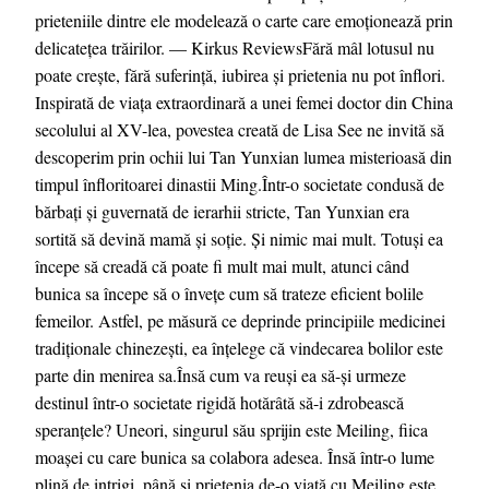
prieteniile dintre ele modelează o carte care emoționează prin
delicatețea trăirilor. — Kirkus ReviewsFără mâl lotusul nu
poate crește, fără suferință, iubirea și prietenia nu pot înflori.
Inspirată de viața extraordinară a unei femei doctor din China
secolului al XV-lea, povestea creată de Lisa See ne invită să
descoperim prin ochii lui Tan Yunxian lumea misterioasă din
timpul înfloritoarei dinastii Ming.Într-o societate condusă de
bărbați și guvernată de ierarhii stricte, Tan Yunxian era
sortită să devină mamă și soție. Și nimic mai mult. Totuși ea
începe să creadă că poate fi mult mai mult, atunci când
bunica sa începe să o învețe cum să trateze eficient bolile
femeilor. Astfel, pe măsură ce deprinde principiile medicinei
tradiționale chinezești, ea înțelege că vindecarea bolilor este
parte din menirea sa.Însă cum va reuși ea să-și urmeze
destinul într-o societate rigidă hotărâtă să-i zdrobească
speranțele? Uneori, singurul său sprijin este Meiling, fiica
moașei cu care bunica sa colabora adesea. Însă într-o lume
plină de intrigi, până și prietenia de-o viață cu Meiling este