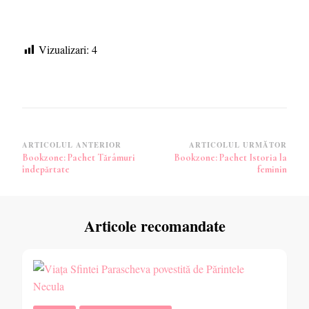
Vizualizari:
4
Navigare
ARTICOLUL ANTERIOR
ARTICOLUL URMĂTOR
Bookzone: Pachet Tărâmuri
Bookzone: Pachet Istoria la
în
îndepărtate
feminin
articole
Articole recomandate