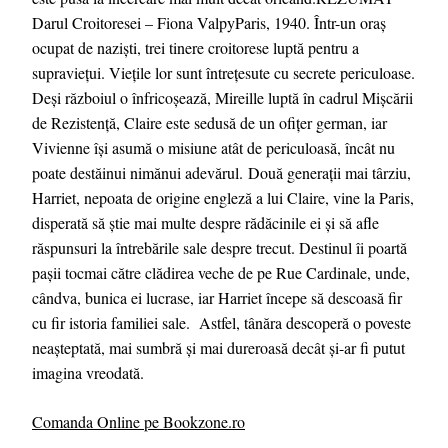
Darul Croitoresei – Fiona ValpyParis, 1940. Într-un oraș
ocupat de naziști, trei tinere croitorese luptă pentru a
supraviețui. Viețile lor sunt întrețesute cu secrete periculoase.
Deși războiul o înfricoșează, Mireille luptă în cadrul Mișcării
de Rezistență, Claire este sedusă de un ofițer german, iar
Vivienne își asumă o misiune atât de periculoasă, încât nu
poate destăinui nimănui adevărul. Două generații mai târziu,
Harriet, nepoata de origine engleză a lui Claire, vine la Paris,
disperată să ştie mai multe despre rădăcinile ei și să afle
răspunsuri la întrebările sale despre trecut. Destinul îi poartă
pașii tocmai către clădirea veche de pe Rue Cardinale, unde,
cândva, bunica ei lucrase, iar Harriet începe să descoasă fir
cu fir istoria familiei sale. Astfel, tânăra descoperă o poveste
neașteptată, mai sumbră și mai dureroasă decât și-ar fi putut
imagina vreodată.
Comanda Online pe Bookzone.ro