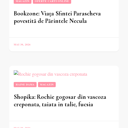
MAGAZIN
OFERTE CARTI ONLINE
Bookzone: Viața Sfintei Parascheva
povestită de Părintele Necula
MAI 30, 2026
HAINE DAMA
MAGAZIN
Shopika: Rochie gogosar din vascoza
creponata, taiata in talie, fucsia
MAI 30, 2026