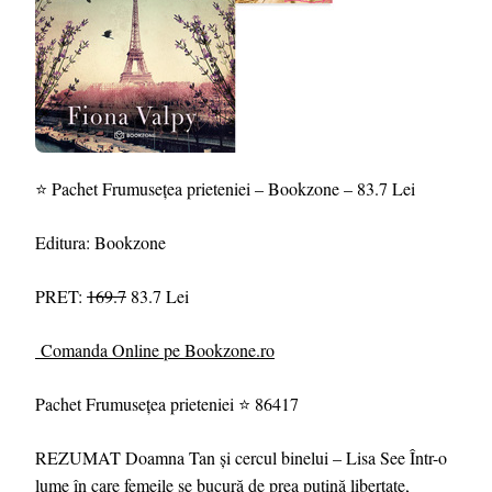
⭐ Pachet Frumusețea prieteniei – Bookzone – 83.7 Lei
Editura: Bookzone
PRET:
169.7
83.7 Lei
Comanda Online pe Bookzone.ro
Pachet Frumusețea prieteniei ⭐ 86417
REZUMAT Doamna Tan și cercul binelui – Lisa See Într-o
lume în care femeile se bucură de prea puțină libertate,