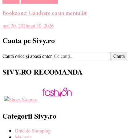
Magazin
Oferte Carti Online
Bookzone: Gândește ca un mentalist
mai 30, 2026
mai 30, 2026
Cauta pe Sivy.ro
Cauți
Caută orice și apasă enter.
ceva?
SIVY.RO RECOMANDA
Categorii Sivy.ro
Ghid de Shopping
Magazin