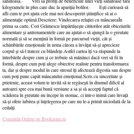
sănătoasă.· Vrei să profiți de beneficiile unei vieți sănătoase fără
kilogramele în plus care duc la apariția bolilor.· Ești curioasă să
afli cum te pot ajuta cele mai noi descoperiri științifice să ai o
alimentație optimă.Descriere: Vindecarea relației cu mâncareaÎn
prima sa carte, Cori Grămescu împărtășește cititorilor atât obiceiurile
alimentare și antrenamentele care au ajutat-o să ajungă la o greutate
normală și să se mențină în formă pe parcursul vieții, cât și
schimbările emoționale în urma cărora a învățat să-și aprecieze
corpul și să-l trateze cu blândețe.Astfel cartea îți va răspunde la
întrebările despre cum și ce trebuie să mănânci dacă vrei să fii în
formă, despre cum poți alege obiective realiste pentru transformarea
ta, dar și despre modul în care stresul îți afectează digestia sau despre
cum poți pune capăt mâncatului emoțional.Scris cu sinceritate și
prietenie, aceast volum te invită să te regăsești în drumul dificil al
autoarei spre cea mai bună versiune a sa și să accepți faptul că
scăderea în greutate nu începe în stomac, ci într-o inimă care învață
să-și ofere iubirea și înțelegerea pe care nu le-a primit niciodată de la
ceilalți
Comanda Online pe Bookzone.ro