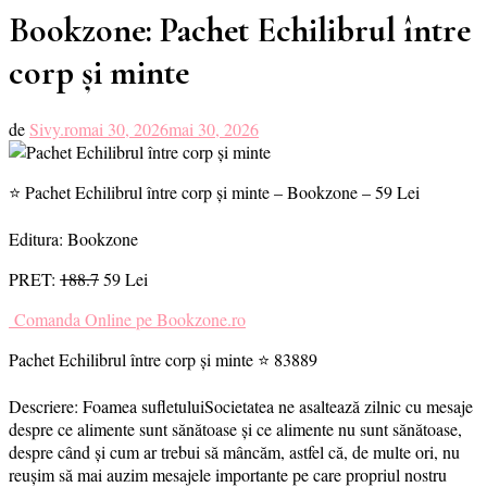
Bookzone: Pachet Echilibrul între
corp și minte
de
Sivy.ro
mai 30, 2026
mai 30, 2026
⭐ Pachet Echilibrul între corp și minte – Bookzone – 59 Lei
Editura: Bookzone
PRET:
188.7
59 Lei
Comanda Online pe Bookzone.ro
Pachet Echilibrul între corp și minte ⭐ 83889
Descriere: Foamea sufletuluiSocietatea ne asaltează zilnic cu mesaje
despre ce alimente sunt sănătoase și ce alimente nu sunt sănătoase,
despre când și cum ar trebui să mâncăm, astfel că, de multe ori, nu
reușim să mai auzim mesajele importante pe care propriul nostru