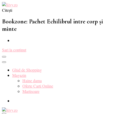
Citești
Sivy.ro ❤️
Sivy.ro este un sursa de inspiratie si un ghid de cumparare online
pentru tine. ❤️
Bookzone: Pachet Echilibrul între corp și
minte
Sari la conținut
Ghid de Shopping
Magazin
Haine dama
Oferte Carti Online
Martisoare