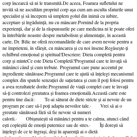
corp încearcă să ni le transmită.De aceea, Foamea sufletului ne
invită să ne ascultăm propriul corp așa cum am asculta sfaturile unui
specialist și să începem să umplem golul din inimă cu iubire,
acceptare și îngăduință, nu cu mâncare.Pornind de la propria
experiență, dar și de la răspunsurile pe care medicina ni le poate oferi
la întrebările noastre despre metabolism și alimentație, în această
carte, Dr. Bilic ne oferă recomandările de care avem nevoie pentru a
ne împrieteni, în sfârșit, cu mâncarea și cu noi însene.Regăsește-ți
echilbrul emoțional și spiritual!Descriere: Dieta completă pentru
corp și minteCe este Dieta Completă?Programul care te învață să
mănânci când și cum trebuie. Programul care pune accentul pe
ingrediente sănătoase.Programul care te ajută să înțelegi mecanismul
complex din spatele senzației de sațietatea și cum îl poți folosi pentru
a avea rezultatele dorite.Programul de viață complet care te învață
să-ți controlezi greutatea și foamea emoțională.Această carte este
pentru tine dacă:· Te-ai săturat de diete stricte și ai nevoie de un
program pe care să-l poți adapta nevoilor tale.· Vrei să ai o
greutate sănătoasă fără să fie nevoie să numeri
calorii.· Obișnuiești să mănânci pentru a te calma, atunci când
ești copleșită de emoții puternice sau de stres.· Îți dorești să
înțelegi de ce te îngrași, deși în aparență ai o dietă