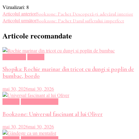
Vizualizari:
8
Navigare
Articolul anterior
Bookzone: Pachet Descoperă-ți adevărul interior
Articolul următor
Bookzone: Pachet Darul sufletului imperfect
în
Articole recomandate
articole
Haine dama
Magazin
Shopika: Rochie marinar din tricot cu dungi si poplin de
bumbac, bordo
mai 30, 2026
mai 30, 2026
Magazin
Oferte Carti Online
Bookzone: Universul fascinant al lui Oliver
mai 30, 2026
mai 30, 2026