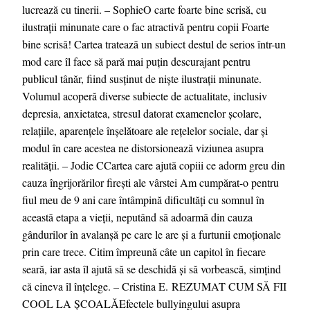
lucrează cu tinerii. – SophieO carte foarte bine scrisă, cu
ilustrații minunate care o fac atractivă pentru copii Foarte
bine scrisă! Cartea tratează un subiect destul de serios într-un
mod care îl face să pară mai puțin descurajant pentru
publicul tânăr, fiind susținut de niște ilustrații minunate.
Volumul acoperă diverse subiecte de actualitate, inclusiv
depresia, anxietatea, stresul datorat examenelor școlare,
relațiile, aparențele înșelătoare ale rețelelor sociale, dar și
modul în care acestea ne distorsionează viziunea asupra
realității. – Jodie CCartea care ajută copiii ce adorm greu din
cauza îngrijorărilor firești ale vârstei Am cumpărat-o pentru
fiul meu de 9 ani care întâmpină dificultăți cu somnul în
această etapa a vieții, neputând să adoarmă din cauza
gândurilor în avalanșă pe care le are și a furtunii emoționale
prin care trece. Citim împreună câte un capitol în fiecare
seară, iar asta îl ajută să se deschidă și să vorbească, simțind
că cineva îl înțelege. – Cristina E. REZUMAT CUM SĂ FII
COOL LA ȘCOALĂEfectele bullyingului asupra