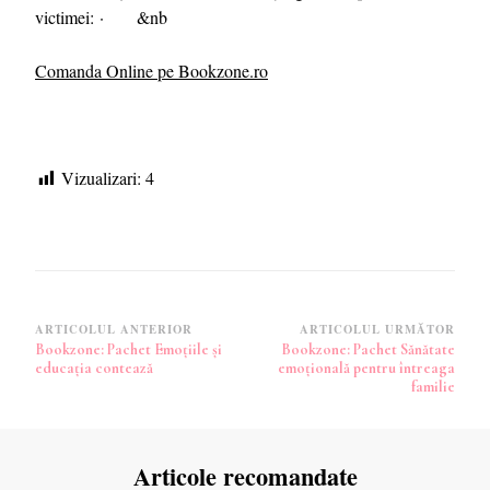
victimei: · &nb
Comanda Online pe Bookzone.ro
Vizualizari:
4
Navigare
ARTICOLUL ANTERIOR
ARTICOLUL URMĂTOR
Bookzone: Pachet Emoțiile și
Bookzone: Pachet Sănătate
în
educația contează
emoțională pentru întreaga
articole
familie
Articole recomandate