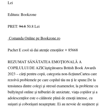
Lei
Editura: Bookzone
PRET:
94.8
50.8 Lei
Comanda Online pe Bookzone.ro
Pachet E cool să dai atenție emoțiilor ⭐ 85668
REZUMAT SĂNĂTATEA EMOȚIONALĂ A
COPILULUI DE AZICâștigătoarea British Book Awards
2023 – cărți pentru copii, categoria non-ficțiuneCartea care
rezolvă problemele pe care copilul tău nu ți le spune.De la
tensiunea dintre colegi și stresul examenelor, la probleme cu
bullyingul online și tulburări de anxietate, viața copiilor și a
adolescenților este o călătorie plină de emoții intense, cu
suișuri și coborâșuri neașteptate. Ei au nevoie de susținere și