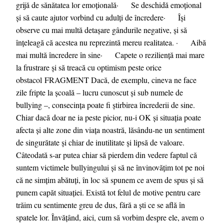
grijă de sănătatea lor emoțională· Se deschidă emoțional
și să caute ajutor vorbind cu adulți de încredere· Își
observe cu mai multă detașare gândurile negative, și să
înțeleagă că acestea nu reprezintă mereu realitatea. · Aibă
mai multă încredere în sine· Capete o reziliență mai mare
la frustrare și să treacă cu optimism peste orice
obstacol FRAGMENT Dacă, de exemplu, cineva ne face
zile fripte la școală – lucru cunoscut și sub numele de
bullying –, consecința poate fi știrbirea încrederii de sine.
Chiar dacă doar ne ia peste picior, nu-i OK și situația poate
afecta și alte zone din viața noastră, lăsându-ne un sentiment
de singurătate și chiar de inutilitate și lipsă de valoare.
Câteodată s-ar putea chiar să pierdem din vedere faptul că
suntem victimele bullyingului și să ne învinovățim tot pe noi
că ne simțim abătuți, în loc să spunem ce avem de spus și să
punem capăt situației. Există tot felul de motive pentru care
trăim cu sentimente greu de dus, fără a ști ce se află în
spatele lor. Învățând, aici, cum să vorbim despre ele, avem o