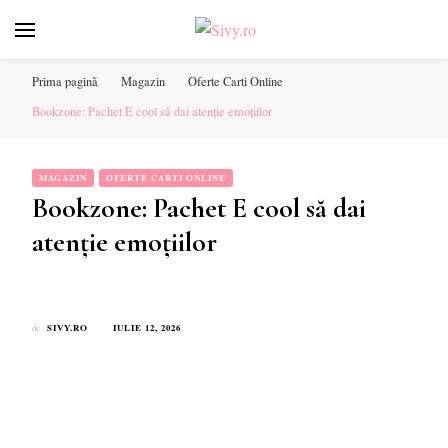
Sivy.ro ❤️
Sivy.ro este un sursa de inspiratie si un ghid de cumparare
online pentru tine. ❤️
Prima pagină
Magazin
Oferte Carti Online
Bookzone: Pachet E cool să dai atenție emoțiilor
MAGAZIN
OFERTE CARTI ONLINE
Bookzone: Pachet E cool să dai
atenție emoțiilor
SIVY.RO
IULIE 12, 2026
de