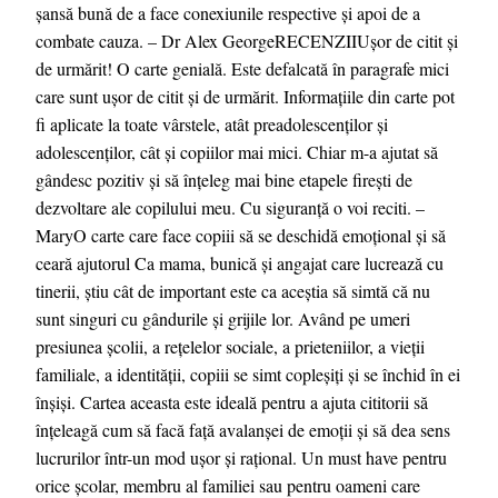
șansă bună de a face conexiunile respective și apoi de a
combate cauza. – Dr Alex GeorgeRECENZIIUșor de citit și
de urmărit! O carte genială. Este defalcată în paragrafe mici
care sunt ușor de citit și de urmărit. Informațiile din carte pot
fi aplicate la toate vârstele, atât preadolescenților și
adolescenților, cât și copiilor mai mici. Chiar m-a ajutat să
gândesc pozitiv și să înțeleg mai bine etapele firești de
dezvoltare ale copilului meu. Cu siguranță o voi reciti. –
MaryO carte care face copiii să se deschidă emoțional și să
ceară ajutorul Ca mama, bunică și angajat care lucrează cu
tinerii, știu cât de important este ca aceștia să simtă că nu
sunt singuri cu gândurile și grijile lor. Având pe umeri
presiunea școlii, a rețelelor sociale, a prieteniilor, a vieții
familiale, a identității, copiii se simt copleșiți și se închid în ei
înșiși. Cartea aceasta este ideală pentru a ajuta cititorii să
înțeleagă cum să facă față avalanșei de emoții și să dea sens
lucrurilor într-un mod ușor și rațional. Un must have pentru
orice școlar, membru al familiei sau pentru oameni care