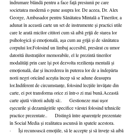
îndrumare blândă pentru a face față presiunii pe care
societatea modernă o pune asupra lor. De aceea, Dr. Alex
George, Ambasador pentru Sănătatea Mintală a Tinerilor, a
adunat în această carte un set de instrumente și practici utile
care le arată micilor cititori cum să aibă grijă de starea lor
psihologică și emoțională, așa cum au grijă și de sănătatea
corpului lor.Folosind un limbaj accesibil, presărat cu umor
datorită ilustrațiilor memorabile, el le prezintă tinerilor
modalități prin care își pot dezvolta reziliența mentală și
emoțională, dar și încrederea în puterea lor de a îndepărta
norii negri oricând aceștia încep să se adune deasupra
lor.Indiferent de circumstanțe, folosind lecțiile învățate din
carte, ei pot transforma orice zi într-o zi mai bună.Această
carte ajută viitorii adulți să:. Gestioneze mai ușor
eșecurile și dezamăgirile specifice vârstei folosind tehnicile
practice prezentate.. Distingă între aparențele prezentate
în Social Media și realitatea ascunsă în spatele acestora.
· Își recunoască emoțiile, să le accepte și să învețe să aibă