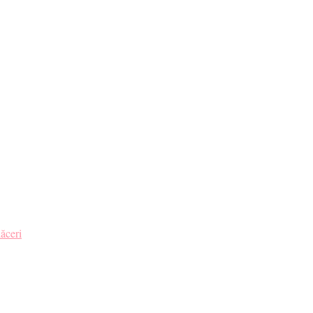
ru tine. ❤️
ăceri