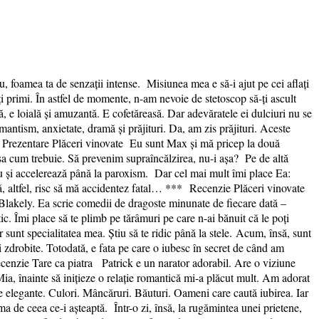
 foamea ta de senzații intense. Misiunea mea e să-i ajut pe cei aflați
ți primi. În astfel de momente, n-am nevoie de stetoscop să-ți ascult
 e loială și amuzantă. E cofetăreasă. Dar adevăratele ei dulciuri nu se
mantism, anxietate, dramă și prăjituri. Da, am zis prăjituri. Aceste
up Prezentare Plăceri vinovate Eu sunt Max și mă pricep la două
așa cum trebuie. Să prevenim supraîncălzirea, nu-i așa? Pe de altă
meu și accelerează până la paroxism. Dar cel mai mult îmi place Ea:
ă, altfel, risc să mă accidentez fatal… *** Recenzie Plăceri vinovate
Blakely. Ea scrie comedii de dragoste minunate de fiecare dată –
ic. Îmi place să te plimb pe tărâmuri pe care n-ai bănuit că le poți
r sunt specialitatea mea. Știu să te ridic până la stele. Acum, însă, sunt
 zdrobite. Totodată, e fata pe care o iubesc în secret de când am
enzie Tare ca piatra Patrick e un narator adorabil. Are o viziune
n Mia, înainte să inițieze o relație romantică mi-a plăcut mult. Am adorat
egante. Culori. Mâncăruri. Băuturi. Oameni care caută iubirea. Iar
ma de ceea ce-i așteaptă. Într-o zi, însă, la rugămintea unei prietene,