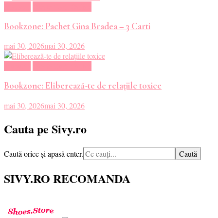
Magazin
Oferte Carti Online
Bookzone: Pachet Gina Bradea – 3 Carti
mai 30, 2026
mai 30, 2026
Magazin
Oferte Carti Online
Bookzone: Eliberează-te de relațiile toxice
mai 30, 2026
mai 30, 2026
Cauta pe Sivy.ro
Cauți
Caută orice și apasă enter.
ceva?
SIVY.RO RECOMANDA