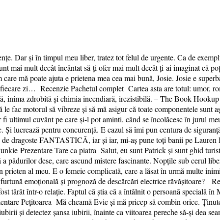
. Dar și în timpul meu liber, tratez tot felul de urgente. Ca de exemplu,
sunt mai mult decât încântat să-ți ofer mai mult decât ți-ai imaginat că po
care mă poate ajuta e prietena mea cea mai bună, Josie. Josie e superbă,
ă în fiecare zi… Recenzie Pachetul complet Cartea asta are totul: umor, ro
nată, inima zdrobită și chimia incendiară, irezistibilă. – The Book Hook
 să le fac motorul să vibreze și să mă asigur că toate componentele sunt 
ar fi ultimul cuvânt pe care și-l pot aminti, când se încolăcesc în jurul 
. Și lucrează pentru concurență. E cazul să îmi pun centura de siguranț
ste de dragoste FANTASTICĂ, iar și iar, mi-aș pune toți banii pe Lauren 
unkie Prezentare Tare ca piatra Salut, eu sunt Patrick și sunt ghid turist
ră a pădurilor dese, care ascund mistere fascinante. Nopțile sub cerul libe
n prieten al meu. E o femeie complicată, care a lăsat în urmă multe inimi
furtună emoțională și prognoză de descărcări electrice răvășitoare? Rec
ost târât într-o relație. Faptul că știa că a întâlnit o persoană specială î
are Pețitoarea Mă cheamă Evie și mă pricep să combin orice. Ținute el
irii și detectez șansa iubirii, înainte ca viitoarea pereche să-și dea sea