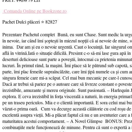
Comanda Online pe Bookzone.ro
Pachet Dulci plăceri ⭐ 82827
Prezentare Pachetul complet Bună, eu sunt Chase. Sunt medic la urgențe
în nevoie, iar când îmi șoptești în miezul nopții că ai nevoie de mine, 
inima. Dar am și eu o nevoie urgentă. Caut o locuință. Iar singurul om 
află în vitrină.Iată o situație dificilă. Presimt c-o să-mi lase gura ap
deserturi delicioase sunt parte a poveștii, întocmai ca prietenia minu
lucruri. În primul rând, la mașini. Îmi place să le pătrund sub capotă,
parte, îmi plac femeile supraîncălzite, care îmi țipă numele ca și cum 
singura femeie care mi-a scăpat. Cel mai bun mecanic pe care-l cunosc
Dacă ar trebui să pariez pe o autoare care să livreze constant o pove
irezistibile, amuzante și mereu originale. Sunt pasionată. – Harlequin J
explora. E ceva irezistibil în forța viscerală a naturii, în energia prima
pe un traseu periculos. Mia e o clientă importantă. E sora celui mai bu
văzut-o prima oară. Cum va decurge această călătorie cu cod roșu de 
excelentă asupra vieții. Mi-a plăcut faptul că nu e un aventurier care a f
maturitatea acestui comportament. – A Novel Glimpse BONUS: Prezent
combinațiile mele funcționează de minune. Pentru că sunt o expertă a iub