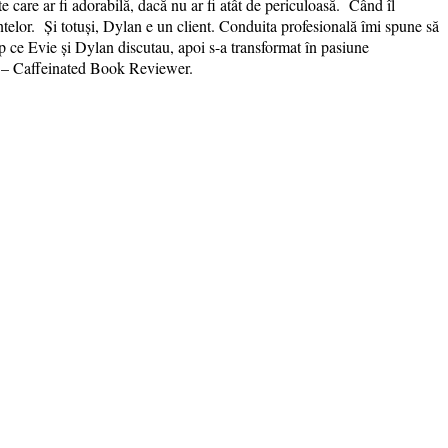
e care ar fi adorabilă, dacă nu ar fi atât de periculoasă. Când îl
telor. Și totuși, Dylan e un client. Conduita profesională îmi spune să
p ce Evie și Dylan discutau, apoi s-a transformat în pasiune
a. – Caffeinated Book Reviewer.