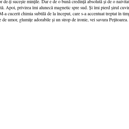
r de-ți sucește mințile. Dar e de o bună credință absolută și de o naivitat
ă. Apoi, privirea îmi alunecă magnetic spre sud. Și îmi pierd șirul cuvin
 cucerit chimia subtilă de la început, care s-a accentuat treptat în tim
de umor, glumițe adorabile și un strop de ironie, vei savura Pețitoare