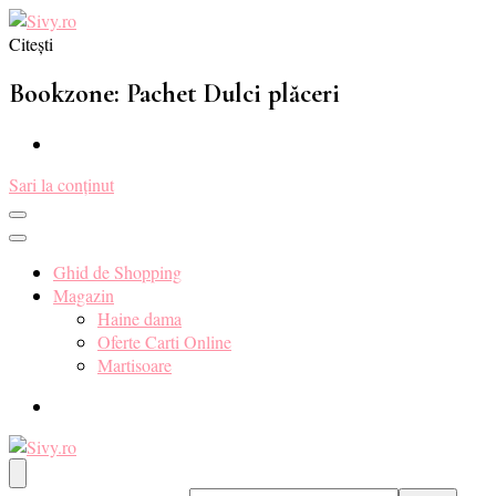
Citești
Sivy.ro ❤️
Sivy.ro este un sursa de inspiratie si un ghid de cumparare online pent
Bookzone: Pachet Dulci plăceri
Sari la conținut
Ghid de Shopping
Magazin
Haine dama
Oferte Carti Online
Martisoare
Sivy.ro ❤️
Sivy.ro este un sursa de inspiratie si un ghid de cumparare online pent