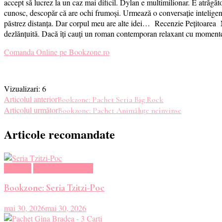
accept să lucrez la un caz mai dificil. Dylan e multimilionar. E atrăgăto
cunosc, descopăr că are ochi frumoși. Urmează o conversație inteligent
păstrez distanța. Dar corpul meu are alte idei… Recenzie Pețitoarea M-a
dezlănțuită. Dacă îți cauți un roman contemporan relaxant cu momente 
Comanda Online pe Bookzone.ro
Vizualizari:
6
Navigare
Articolul anterior
Bookzone: Pachet Seria Big Rock
Articolul următor
Bookzone: Pachet Animăluțe neînvinse
în
Articole recomandate
articole
Magazin
Oferte Carti Online
Bookzone: Seria Tzitzi-Poc
mai 30, 2026
mai 30, 2026