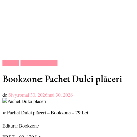
Magazin
Oferte Carti Online
Bookzone: Pachet Dulci plăceri
de
Sivy.ro
mai 30, 2026
mai 30, 2026
⭐ Pachet Dulci plăceri – Bookzone – 79 Lei
Editura: Bookzone
PRET:
192.6
79 Lei