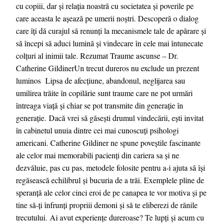
cu copiii, dar și relația noastră cu societatea și poverile pe
care aceasta le așează pe umerii noștri. Descoperă o dialog
care îți dă curajul să renunți la mecanismele tale de apărare și
să începi să aduci lumină și vindecare în cele mai întunecate
colțuri al inimii tale. Rezumat Traume ascunse – Dr.
Catherine GildinerUn trecut dureros nu exclude un prezent
luminos Lipsa de afecțiune, abandonul, neglijarea sau
umilirea trăite în copilărie sunt traume care ne pot urmări
întreaga viață și chiar se pot transmite din generație în
generație. Dacă vrei să găsești drumul vindecării, ești invitat
în cabinetul unuia dintre cei mai cunoscuți psihologi
americani. Catherine Gildiner ne spune poveștile fascinante
ale celor mai memorabili pacienți din cariera sa și ne
dezvăluie, pas cu pas, metodele folosite pentru a-i ajuta să își
regăsească echilibrul și bucuria de a trăi. Exemplele pline de
speranță ale celor cinci eroi de pe canapea te vor motiva și pe
tine să-ți înfrunți propriii demoni și să te eliberezi de rănile
trecutului. Ai avut experiențe dureroase? Te lupți și acum cu