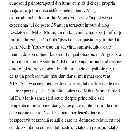
cunoscuți psihoterapeuți din lume cum să-ți citești propria
viață si să-ți luminezi astfel sinele autentic.Viața
extrarodinară a doctorului Menis Yousry se împletește cu
experiența lui de peste 35 ani ca terapeut într-un dialog
revelator cu Mihai Morar, un dialog care te ajută să-ți înfrunți
propria durere și să o îmbrățișezi cu compasiune și iubire.Dr.
psih. Menis Yousry este un adevărat supraviețuitor care
înainte de a-și obține doctoratul în psihoterapie în Anglia, s-a
format prin ani de suferință. El nu a învățat prima oară despre
durere, pierdere sau abandon din tratatele de psihologie, ci
de la un profesor mult mai dur, dar și mult mai elocvent:
VIAȚA. De aceea, perspectiva sa este atât de diferită de cea
a altor specialiști. Iar întrebările alese de Mihai Morar îi oferă
lui Dr. Menis șansa să discute despre principiile sale
terapeutice inovatoare, dar și să explice rănile profunde din
care acestea s-au născut. Cartea abordează dintr-o
perspectivă personală relațiile care ne definesc: relația cu noi
cei de azi, dar și cu trecutul nostru, relația cu părinții, relația