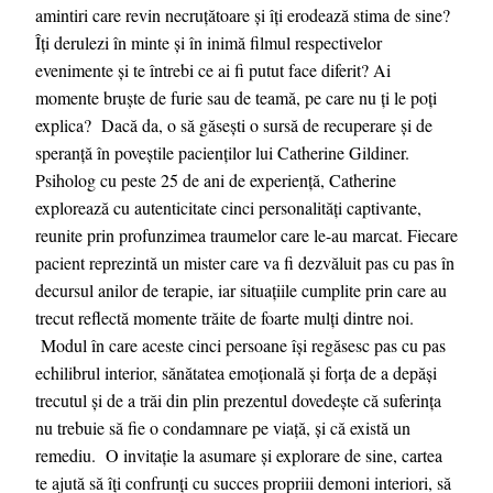
amintiri care revin necruțătoare și îți erodează stima de sine?
Îți derulezi în minte și în inimă filmul respectivelor
evenimente și te întrebi ce ai fi putut face diferit? Ai
momente bruște de furie sau de teamă, pe care nu ți le poți
explica? Dacă da, o să găsești o sursă de recuperare și de
speranță în poveștile pacienților lui Catherine Gildiner.
Psiholog cu peste 25 de ani de experiență, Catherine
explorează cu autenticitate cinci personalități captivante,
reunite prin profunzimea traumelor care le-au marcat. Fiecare
pacient reprezintă un mister care va fi dezvăluit pas cu pas în
decursul anilor de terapie, iar situațiile cumplite prin care au
trecut reflectă momente trăite de foarte mulți dintre noi.
Modul în care aceste cinci persoane își regăsesc pas cu pas
echilibrul interior, sănătatea emoțională și forța de a depăși
trecutul și de a trăi din plin prezentul dovedește că suferința
nu trebuie să fie o condamnare pe viață, și că există un
remediu. O invitație la asumare și explorare de sine, cartea
te ajută să îți confrunți cu succes propriii demoni interiori, să