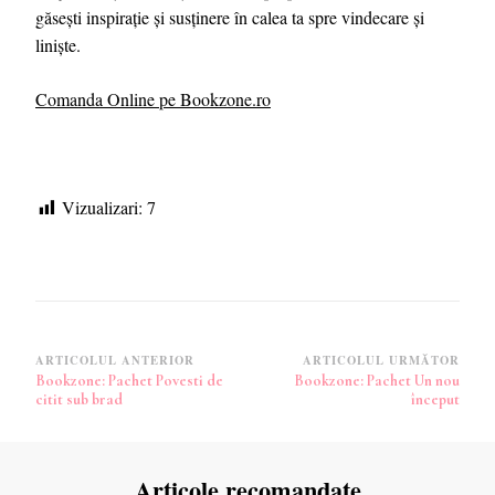
găsești inspirație și susținere în calea ta spre vindecare și
liniște.
Comanda Online pe Bookzone.ro
Vizualizari:
7
Navigare
ARTICOLUL ANTERIOR
ARTICOLUL URMĂTOR
Bookzone: Pachet Povesti de
Bookzone: Pachet Un nou
în
citit sub brad
început
articole
Articole recomandate