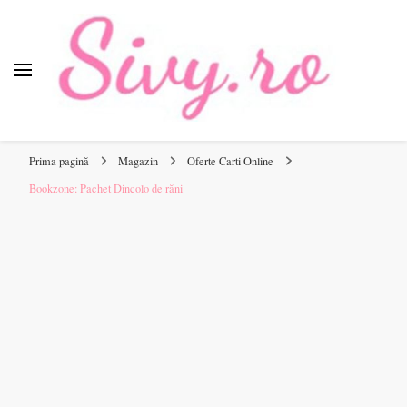
Sivy.ro
Sivy.ro este un sursa de inspiratie si un ghid de cumparare
online pentru tine.
Prima pagină
Magazin
Oferte Carti Online
Bookzone: Pachet Dincolo de răni