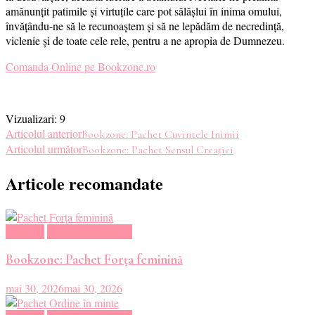
amănunțit patimile și virtuțile care pot sălășlui în inima omului,
învățându-ne să le recunoaștem și să ne lepădăm de necredință,
viclenie și de toate cele rele, pentru a ne apropia de Dumnezeu.
Comanda Online pe Bookzone.ro
Vizualizari:
9
Navigare
Articolul anterior
Bookzone: Pachet Cuvintele Inimii
Articolul următor
Bookzone: Pachet Sensul Creației
în
Articole recomandate
articole
Magazin
Oferte Carti Online
Bookzone: Pachet Forța feminină
mai 30, 2026
mai 30, 2026