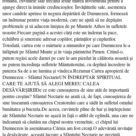
română, cuvintele sale trecând lesne marea învolburată pentru a
ajunge direct la inimile credincioşilor. Învăţăturile sale, asemenea
unor candele aprinse în negura depărtării de Dumnezeu, formează
un îndrumar pentru viața modernă, care ne ajută să ne depăşim
problemele şi să aducem liniştea de pe Muntele Athos în sufletele
noastre.Fiecare pagină a acestei cărți este un îndemn la pace,
echilibru şi smerenie adresat copiilor, părinților şi cuplurilor.
Totodată, cartea este o mărturie a minunilor pe care Dumnezeu le-a
înfăptuit pe Sfântul Munte și în viața părintelui Pimen. Citind-o,
putem regăsi acele daruri pe care le-am pierdut în călătoria noastră şi
ne putem încredinţa sufletele Mântuitorului, cu deplină încredere în
puterea Sa de a ne lumina şi vindeca.Rezumat Cartea apropierii de
Dumnezeu – Sfântul NectarieUN ÎNDREPTAR SPIRITUAL
CARE TE AJUTĂ SĂ ALEGI MEREU CALEA
DESĂVÂRȘIRIIDe ce este cunoașterea de sine atât de importantă
pentru creștini? Sfântul Nectarie ne arată că, de fapt, cunoașterea de
sine înseamnă cunoașterea Creatorului care a sădit în sufletul omului
bunătatea și bucuria.De aceea, cuvintele pline de har și înțelepciune
ale Sfântului Nectarie ne așază în față o altfel de oglindă, una care ne
îndeamnă să căutăm nu chipul nostru vremelnic, ci chipul lui
Dumnezeu în asemănarea Căruia am fost creați.O adevărată invitație
la desăvârșire, această lucrare a Sfântului Nectarie ne prezintă