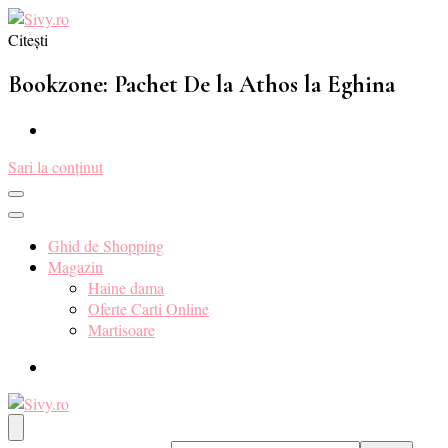
Citești
Sivy.ro ❤️
Sivy.ro este un sursa de inspiratie si un ghid de cumparare online
pentru tine. ❤️
Bookzone: Pachet De la Athos la Eghina
Sari la conținut
Ghid de Shopping
Magazin
Haine dama
Oferte Carti Online
Martisoare
Sivy.ro ❤️
Sivy.ro este un sursa de inspiratie si un ghid de cumparare online