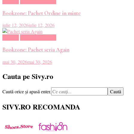
Magazin
Oferte Carti Online
Bookzone: Pachet Ordine în minte
iulie 12, 2026
iulie 12, 2026
Magazin
Oferte Carti Online
Bookzone: Pachet seria Again
mai 30, 2026
mai 30, 2026
Cauta pe Sivy.ro
Cauți
Caută orice și apasă enter.
ceva?
SIVY.RO RECOMANDA