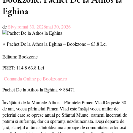
Eghina
de
Sivy.ro
mai 30, 2026
mai 30, 2026
⭐ Pachet De la Athos la Eghina – Bookzone – 63.8 Lei
Editura: Bookzone
PRET:
114.8
63.8 Lei
Comanda Online pe Bookzone.ro
Pachet De la Athos la Eghina ⭐ 86471
Învățături de la Muntele Athos – Părintele Pimen VladDe peste 30
de ani, vocea părintelui Pimen Vlad este însăşi vocea miilor de
pelerini care se opresc anual pe Sfântul Munte, oameni încercați de
patimi şi suferințe, dar cu speranță nezdruncinată. Deşi departe de
țară, starețul a rămas întotdeauna aproape de comunitatea ortodoxă