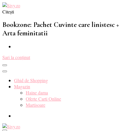
Citești
Sivy.ro ❤️
Sivy.ro este un sursa de inspiratie si un ghid de cumparare online
pentru tine. ❤️
Bookzone: Pachet Cuvinte care linistesc +
Arta feminitatii
Sari la conținut
Ghid de Shopping
Magazin
Haine dama
Oferte Carti Online
Martisoare