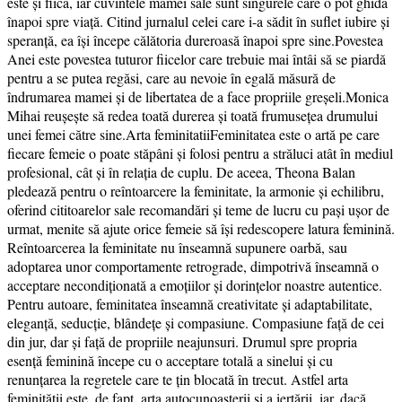
este și fiică, iar cuvintele mamei sale sunt singurele care o pot ghida
înapoi spre viață. Citind jurnalul celei care i-a sădit în suflet iubire și
speranță, ea își începe călătoria dureroasă înapoi spre sine.Povestea
Anei este povestea tuturor fiicelor care trebuie mai întâi să se piardă
pentru a se putea regăsi, care au nevoie în egală măsură de
îndrumarea mamei și de libertatea de a face propriile greșeli.Monica
Mihai reușește să redea toată durerea și toată frumusețea drumului
unei femei către sine.Arta feminitatiiFeminitatea este o artă pe care
fiecare femeie o poate stăpâni și folosi pentru a străluci atât în mediul
profesional, cât și în relația de cuplu. De aceea, Theona Balan
pledează pentru o reîntoarcere la feminitate, la armonie și echilibru,
oferind cititoarelor sale recomandări și teme de lucru cu pași ușor de
urmat, menite să ajute orice femeie să își redescopere latura feminină.
Reîntoarcerea la feminitate nu înseamnă supunere oarbă, sau
adoptarea unor comportamente retrograde, dimpotrivă înseamnă o
acceptare necondiționată a emoțiilor și dorințelor noastre autentice.
Pentru autoare, feminitatea înseamnă creativitate și adaptabilitate,
eleganță, seducție, blândețe și compasiune. Compasiune față de cei
din jur, dar și față de propriile neajunsuri. Drumul spre propria
esență feminină începe cu o acceptare totală a sinelui și cu
renunțarea la regretele care te țin blocată în trecut. Astfel arta
feminității este, de fapt, arta autocunoașterii și a iertării, iar, dacă