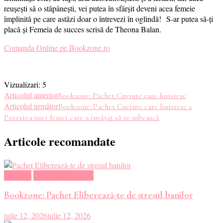
reușești să o stăpânești, vei putea în sfârșit deveni acea femeie
împlinită pe care astăzi doar o întrevezi în oglindă! S-ar putea să-ți
placă și Femeia de succes scrisă de Theona Balan.
Comanda Online pe Bookzone.ro
Vizualizari:
5
Navigare
Articolul anterior
Bookzone: Pachet Cuvinte care linistesc
Articolul următor
Bookzone: Pachet Cuvinte care linistesc +
în
Povestea unei femei care a învățat să se iubească
articole
Articole recomandate
Magazin
Oferte Carti Online
Bookzone: Pachet Eliberează-te de stresul banilor
iulie 12, 2026
iulie 12, 2026