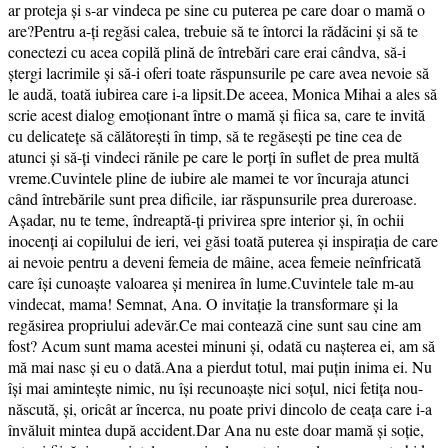
ar proteja și s-ar vindeca pe sine cu puterea pe care doar o mamă o
are?Pentru a-ți regăsi calea, trebuie să te întorci la rădăcini și să te
conectezi cu acea copilă plină de întrebări care erai cândva, să-i
ștergi lacrimile și să-i oferi toate răspunsurile pe care avea nevoie să
le audă, toată iubirea care i-a lipsit.De aceea, Monica Mihai a ales să
scrie acest dialog emoționant între o mamă și fiica sa, care te invită
cu delicateţe să călătorești în timp, să te regăsești pe tine cea de
atunci și să-ți vindeci rănile pe care le porți în suflet de prea multă
vreme.Cuvintele pline de iubire ale mamei te vor încuraja atunci
când întrebările sunt prea dificile, iar răspunsurile prea dureroase.
Așadar, nu te teme, îndreaptă-ți privirea spre interior și, în ochii
inocenți ai copilului de ieri, vei găsi toată puterea și inspirația de care
ai nevoie pentru a deveni femeia de mâine, acea femeie neînfricată
care își cunoaște valoarea și menirea în lume.Cuvintele tale m-au
vindecat, mama! Semnat, Ana. O invitație la transformare și la
regăsirea propriului adevăr.Ce mai contează cine sunt sau cine am
fost? Acum sunt mama acestei minuni şi, odată cu naşterea ei, am să
mă mai nasc şi eu o dată.Ana a pierdut totul, mai puțin inima ei. Nu
își mai amintește nimic, nu își recunoaște nici soțul, nici fetița nou-
născută, și, oricât ar încerca, nu poate privi dincolo de ceața care i-a
învăluit mintea după accident.Dar Ana nu este doar mamă și soție,