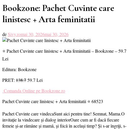
Bookzone: Pachet Cuvinte care
linistesc + Arta feminitatii
de
Sivy.ro
mai 30, 2026
mai 30, 2026
⭐ Pachet Cuvinte care linistesc + Arta feminitatii – Bookzone – 59.7
Lei
Editura: Bookzone
PRET:
138.7
59.7 Lei
Comanda Online pe Bookzone.ro
Pachet Cuvinte care linistesc + Arta feminitatii ⭐ 68523
Pachet Cuvinte care vindecaSunt aici pentru tine! Semnat, Mama.O
invitație la vindecare și dialog interiorOare cum ar fi dacă fiecare
femeie și-ar rămâne și mamă, și fiică în același timp? Și s-ar îngriji, s-