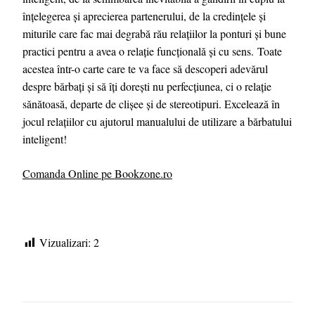
înțelegerea și aprecierea partenerului, de la credințele și
miturile care fac mai degrabă rău relațiilor la ponturi și bune
practici pentru a avea o relație funcțională și cu sens. Toate
acestea într-o carte care te va face să descoperi adevărul
despre bărbați și să îți dorești nu perfecțiunea, ci o relație
sănătoasă, departe de clișee și de stereotipuri. Excelează în
jocul relațiilor cu ajutorul manualului de utilizare a bărbatului
inteligent!
Comanda Online pe Bookzone.ro
Vizualizari:
2