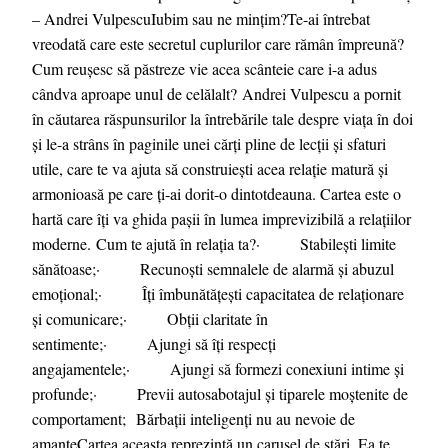
– Andrei VulpescuIubim sau ne mințim?Te-ai întrebat
vreodată care este secretul cuplurilor care rămân împreună?
Cum reușesc să păstreze vie acea scânteie care i-a adus
cândva aproape unul de celălalt? Andrei Vulpescu a pornit
în căutarea răspunsurilor la întrebările tale despre viața în doi
și le-a strâns în paginile unei cărți pline de lecții și sfaturi
utile, care te va ajuta să construiești acea relație matură și
armonioasă pe care ți-ai dorit-o dintotdeauna. Cartea este o
hartă care îți va ghida pașii în lumea imprevizibilă a relațiilor
moderne. Cum te ajută în relația ta?· Stabilești limite
sănătoase;· Recunoști semnalele de alarmă și abuzul
emoțional;· Îți îmbunătățești capacitatea de relaționare
și comunicare;· Obții claritate în
sentimente;· Ajungi să îți respecți
angajamentele;· Ajungi să formezi conexiuni intime și
profunde;· Previi autosabotajul și tiparele moștenite de
comportament; Bărbații inteligenți nu au nevoie de
amanteCartea aceasta reprezintă un carusel de stări. Ea te