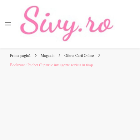
Sivy.ro
Sivy.ro este un sursa de inspiratie si un ghid de cumparare
online pentru tine.
Prima pagină
Magazin
Oferte Carti Online
Bookzone: Pachet Cuplurile inteligente rezista in timp