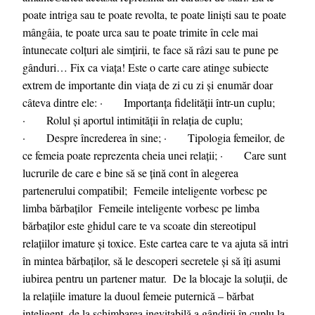
poate intriga sau te poate revolta, te poate liniști sau te poate
mângâia, te poate urca sau te poate trimite în cele mai
întunecate colțuri ale simțirii, te face să râzi sau te pune pe
gânduri… Fix ca viața! Este o carte care atinge subiecte
extrem de importante din viața de zi cu zi și enumăr doar
câteva dintre ele: · Importanța fidelității într-un cuplu;
· Rolul și aportul intimității în relația de cuplu;
· Despre încrederea în sine; · Tipologia femeilor, de
ce femeia poate reprezenta cheia unei relații; · Care sunt
lucrurile de care e bine să se țină cont în alegerea
partenerului compatibil; Femeile inteligente vorbesc pe
limba bărbaților Femeile inteligente vorbesc pe limba
bărbaților este ghidul care te va scoate din stereotipul
relațiilor imature și toxice. Este cartea care te va ajuta să intri
în mintea bărbaților, să le descoperi secretele și să îți asumi
iubirea pentru un partener matur. De la blocaje la soluții, de
la relațiile imature la duoul femeie puternică – bărbat
inteligent, de la schimbarea inevitabilă a gândirii în cuplu la