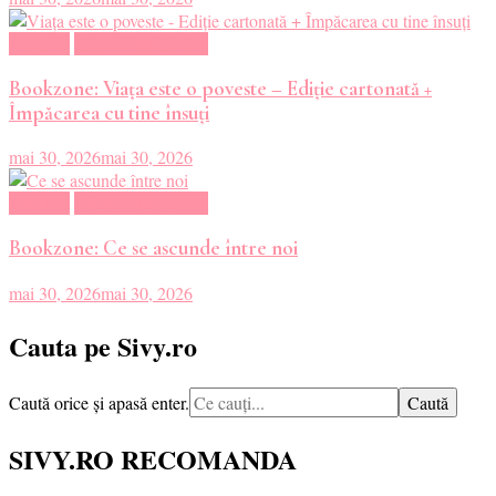
Magazin
Oferte Carti Online
Bookzone: Viața este o poveste – Ediție cartonată +
Împăcarea cu tine însuți
mai 30, 2026
mai 30, 2026
Magazin
Oferte Carti Online
Bookzone: Ce se ascunde între noi
mai 30, 2026
mai 30, 2026
Cauta pe Sivy.ro
Cauți
Caută orice și apasă enter.
ceva?
SIVY.RO RECOMANDA