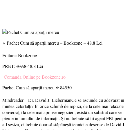
⭐ Pachet Cum să aparții mereu – Bookzone – 48.8 Lei
Editura: Bookzone
PRET:
107.8
48.8 Lei
Comanda Online pe Bookzone.ro
Pachet Cum să aparții mereu ⭐ 84550
Mindreader – Dr. David J. LiebermanCe se ascunde cu adevărat în
mintea celorlalți? În orice schimb de replici, de la cele mai relaxate
conversații la cele mai aprinse negocieri, există un substrat care se
pierde în tumultul de informații. Și nu trebuie să fii agent FBI pentru
a-l sesiza, ci trebuie doar să stăpânești tehnicile descrise de David J.