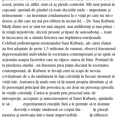
scuză, pentru că, altfel, simt că aș pierde controlul. Mă simt prinsă în
capcană, speriată de gândul că toate deciziile mele – importante și
neînsemnate – au însemnat condamnarea la o viață pe care nu mi-o
doresc și din care nu mă pot elibera în niciun fel. – Dr. Sara Kuburic
Mulți dintre noi se simt tot mai singuri, mai indiferenți și mai prinși –
în relații nepotrivite, decizii proaste și tipare de autosabotaj –, toate
în încercarea de a simula fericirea sau împlinirea emoțională.
Celebrul psihoterapeut existențialist Sara Kuburic, ale cărui sfaturi
au fost adoptate de peste 1,5 milioane de oameni, observă fenomenul
depersonalizării individului în societatea contemporană și ne ajută să
acționăm asupra factorilor care ne răpesc starea de bine. Pornind de
la pierderea sinelui , un fenomen prea puțin discutat în societatea
contemporană, dr. Kuburic te învață cum să scapi de nevoia
covârșitoare de a da randament în fața celorlalți în fiecare moment al
vieții tale. Autoarea îți arată cum să îți asumi propria identitate și să
fii personajul principal din povestea ta, nu doar un personaj episodic
în viețile celorlalți. Cartea te poartă prin procesul unic de
introspecție, acceptare și autocunoaștere al Sarei Kuburic, ajutându-
te să: · experimentezi emoțiile fără a le permite să te domine
· dezvolți o relație sănătoasă cu corpul tău · îți găsești
menirea și motivația într-o lume imprevizibilă · îți eliberezi