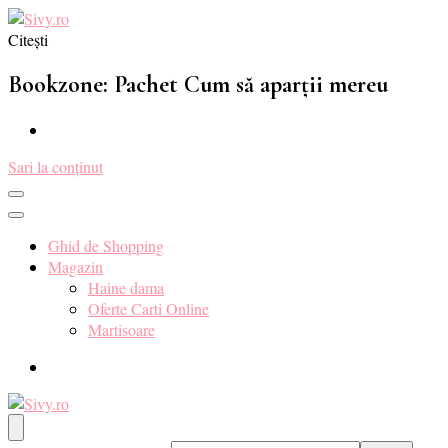
Citești
Sivy.ro ❤️
Sivy.ro este un sursa de inspiratie si un ghid de cumparare online
pentru tine. ❤️
Bookzone: Pachet Cum să aparții mereu
Sari la conținut
Ghid de Shopping
Magazin
Haine dama
Oferte Carti Online
Martisoare
Sivy.ro ❤️
Sivy.ro este un sursa de inspiratie si un ghid de cumparare online