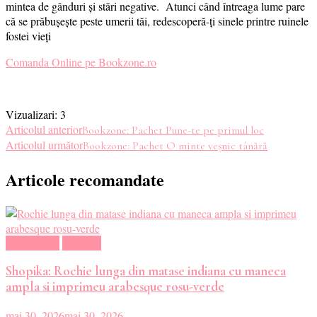
mintea de gânduri și stări negative. Atunci când întreaga lume pare
că se prăbușește peste umerii tăi, redescoperă-ți sinele printre ruinele
fostei vieți
Comanda Online pe Bookzone.ro
Vizualizari:
3
Navigare
Articolul anterior
Bookzone: Pachet Pune-te pe primul loc
Articolul următor
Bookzone: Pachet O minte veșnic tânără
în
Articole recomandate
articole
Haine dama
Magazin
Shopika: Rochie lunga din matase indiana cu maneca
ampla si imprimeu arabesque rosu-verde
mai 30, 2026
mai 30, 2026