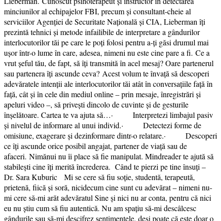
Lieberman. Cunoscut psihoterapeut și instructor în detectarea
minciunilor al echipajelor FBI, precum și consultant-cheie al
serviciilor Agenției de Securitate Națională și CIA, Lieberman îți
prezintă tehnici și metode infailibile de interpretare a gândurilor
interlocutorilor tăi pe care le poți folosi pentru a-ți găsi drumul mai
ușor într-o lume în care, adesea, nimeni nu este cine pare a fi. Ce a
vrut șeful tău, de fapt, să îți transmită în acel mesaj? Oare partenerul
sau partenera îți ascunde ceva? Acest volum te învață să descoperi
adevăratele intenții ale interlocutorilor tăi atât în conversațiile față în
față, cât și în cele din mediul online – prin mesaje, înregistrări și
apeluri video –, să privești dincolo de cuvinte și de gesturile
înșelătoare. Cartea te va ajuta să…· Interpretezi limbajul pasiv
și nivelul de informare al unui individ.· Detectezi forme de
omisiune, exagerare și dezinformare dintr-o relatare.· Descoperi
ce îți ascunde orice posibil angajat, partener de viață sau de
afaceri. Nimănui nu îi place să fie manipulat. Mindreader te ajută să
stabilești cine îți merită încrederea. Când te pierzi pe tine însuți –
Dr. Sara Kuburic Mi se cere să fiu soție, studentă, terapeută,
prietenă, fiică și soră, nicidecum cine sunt cu adevărat – nimeni nu-
mi cere să-mi arăt adevăratul Sine și nici nu ar conta, pentru că nici
eu nu știu cum să fiu autentică. Nu am spațiu să-mi descâlcesc
gândurile sau să-mi descifrez sentimentele, deși poate că este doar o