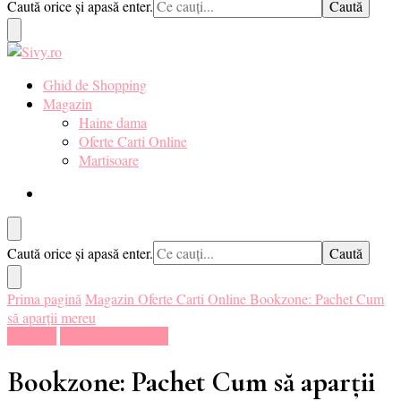
Cauți
Caută orice și apasă enter.
pentru tine. ❤️
ceva?
Sivy.ro ❤️
Sivy.ro este un sursa de inspiratie si un ghid de cumparare online
Ghid de Shopping
pentru tine. ❤️
Magazin
Haine dama
Oferte Carti Online
Martisoare
Cauți
Caută orice și apasă enter.
ceva?
Prima pagină
Magazin
Oferte Carti Online
Bookzone: Pachet Cum
să aparții mereu
Magazin
Oferte Carti Online
Bookzone: Pachet Cum să aparții