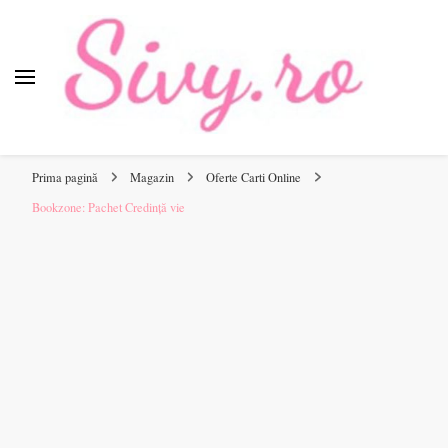
Sivy.ro
Sivy.ro este un sursa de inspiratie si un ghid de cumparare
online pentru tine.
Prima pagină
Magazin
Oferte Carti Online
Bookzone: Pachet Credință vie