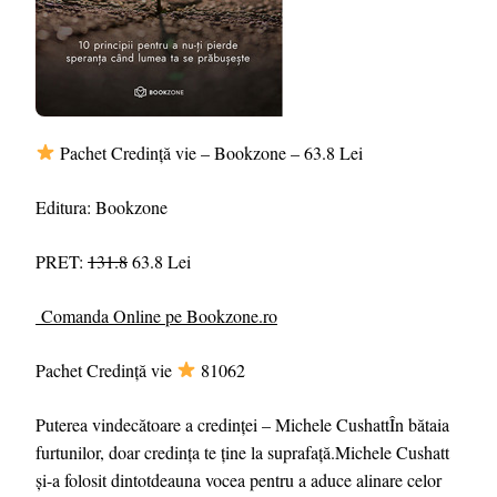
Pachet Credință vie – Bookzone – 63.8 Lei
Editura: Bookzone
PRET:
131.8
63.8 Lei
Comanda Online pe Bookzone.ro
Pachet Credință vie
81062
Puterea vindecătoare a credinței – Michele CushattÎn bătaia
furtunilor, doar credința te ține la suprafață.Michele Cushatt
și-a folosit dintotdeauna vocea pentru a aduce alinare celor