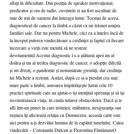
aflați în dificultate. Din poziția de speaker motivațional,
predicator și om de radio, cuvintele ei au fost ascultate de
sute de mii de oameni din întreaga lume. Tocmai de aceea,
diagnosticul de cancer la limbă a căzut ca un trăsnet asupra
familiei sale. Dar nu pentru Michele, căci ea a înțeles încă de
la început puterea vindecătoare a credinței și faptul că fiecare
încercare a vieții este menită să ne testeze
devotamentul.Acestui diagnostic i s-a alăturat apoi un al
doilea și un al treilea diagnostic de cancer, o adopție dificilă
și un divorț, o pandemie și nenumărate greutăți, dar credința
lui Michele a rezistat. Astăzi, după ce și-a pierdut cea mai
mare parte a limbii, autoarea împărtășește lumii cele 10
practici spirituale care au ajutat-o își mențină speranța și să își
reconstruiască viața, în ciuda tuturor obstacolelor. Dacă și te
afli într-un punct în care tristețea, mâhnirea, nesiguranța sau
rușinea îți afectează relația cu Dumnezeu, această carte este
aici pentru a-ți dezvălui lumina de la capătul tunelului. Calea
vindecării – Constantin Dulcan și Florentina FântânaruO