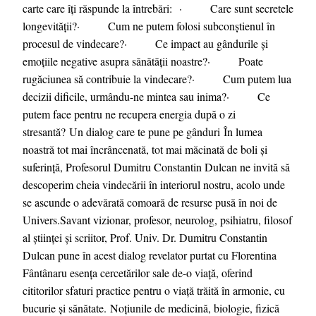
carte care îți răspunde la întrebări: · Care sunt secretele
longevității?· Cum ne putem folosi subconștienul în
procesul de vindecare?· Ce impact au gândurile și
emoțiile negative asupra sănătății noastre?· Poate
rugăciunea să contribuie la vindecare?· Cum putem lua
decizii dificile, urmându-ne mintea sau inima?· Ce
putem face pentru ne recupera energia după o zi
stresantă? Un dialog care te pune pe gânduri În lumea
noastră tot mai încrâncenată, tot mai măcinată de boli și
suferință, Profesorul Dumitru Constantin Dulcan ne invită să
descoperim cheia vindecării în interiorul nostru, acolo unde
se ascunde o adevărată comoară de resurse pusă în noi de
Univers.Savant vizionar, profesor, neurolog, psihiatru, filosof
al științei și scriitor, Prof. Univ. Dr. Dumitru Constantin
Dulcan pune în acest dialog revelator purtat cu Florentina
Fântânaru esența cercetărilor sale de-o viață, oferind
cititorilor sfaturi practice pentru o viață trăită în armonie, cu
bucurie și sănătate. Noțiunile de medicină, biologie, fizică